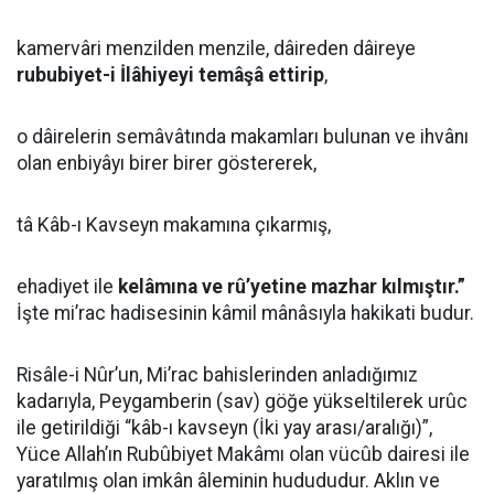
kamervâri menzilden menzile, dâireden dâireye
rububiyet-i İlâhiyeyi temâşâ ettirip
,
o dâirelerin semâvâtında makamları bulunan ve ihvânı
olan enbiyâyı birer birer göstererek,
tâ Kâb-ı Kavseyn makamına çıkarmış,
ehadiyet ile
kelâmına ve r
û’yetine mazhar kılmıştır.”
İşte mi’rac hadisesinin kâmil mânâsıyla hakikati budur.
Risâle-i Nûr’un, Mi’rac bahislerinden anladığımız
kadarıyla, Peygamberin (sav) göğe yükseltilerek urûc
ile getirildiği “kâb-ı kavseyn (İki yay arası/aralığı)”,
Yüce Allah’ın Rubûbiyet Makâmı olan vücûb dairesi ile
yaratılmış olan imkân âleminin hudududur. Aklın ve