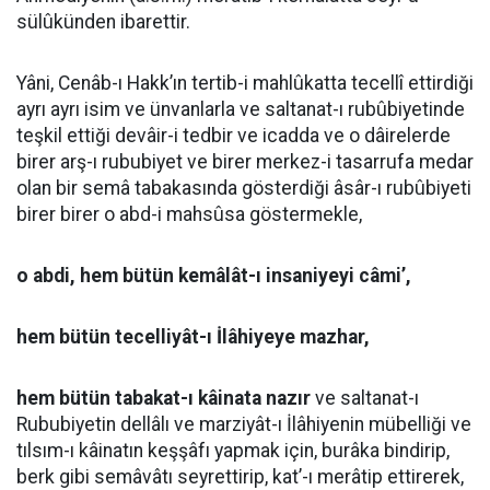
sülûkünden ibarettir.
Yâni, Cenâb-ı Hakk’ın tertib-i mahlûkatta tecellî ettirdiği
ayrı ayrı isim ve ünvanlarla ve saltanat-ı rubûbiyetinde
teşkil ettiği devâir-i tedbir ve icadda ve o dâirelerde
birer arş-ı rububiyet ve birer merkez-i tasarrufa medar
olan bir semâ tabakasında gösterdiği âsâr-ı rubûbiyeti
birer birer o abd-i mahsûsa göstermekle,
o abdi, hem bütün kemâlât-ı insaniyeyi câmi’,
hem bütün tecelliyât-ı İlâhiyeye mazhar,
hem bütün tabakat-ı kâinata nazır
ve saltanat-ı
Rububiyetin dellâlı ve marziyât-ı İlâhiyenin mübelliği ve
tılsım-ı kâinatın keşşâfı yapmak için, burâka bindirip,
berk gibi semâvâtı seyrettirip, kat’-ı merâtip ettirerek,