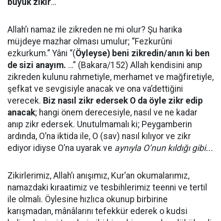
büyük zikir
…
Allah’ı namaz ile zikreden ne mi olur? Şu harika
müjdeye mazhar olması umulur; “Fezkurûni
ezkurkum.” Yâni “(
Öyleyse) beni zikredin/anın ki ben
de sizi anayım.
…” (Bakara/152) Allah kendisini anıp
zikreden kulunu rahmetiyle, merhamet ve mağfiretiyle,
şefkat ve sevgisiyle anacak ve ona va’dettiğini
verecek.
Biz nasıl zikr edersek O da öyle zikr edip
anacak
; hangi önem derecesiyle, nasıl ve ne kadar
anıp zikr edersek. Unutulmamalı ki; Peygamberin
ardında, O’na iktida ile, O (sav) nasıl kılıyor ve zikr
ediyor idiyse O’na uyarak ve
aynıyla O’nun kıldığı gibi...
Zikirlerimiz, Allah’ı anışımız, Kur’an okumalarımız,
namazdaki kıraatimiz ve tesbihlerimiz teenni ve tertil
ile olmalı. Öylesine hızlıca okunup birbirine
karışmadan, mânâlarını tefekkür ederek o kudsi