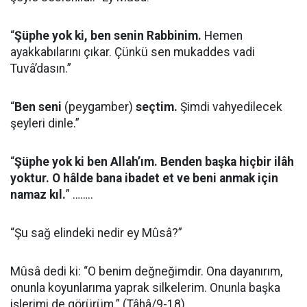
“
Şüphe yok ki, ben senin Rabbinim.
Hemen
ayakkabılarını çıkar. Çünkü sen mukaddes vadi
Tuvâ’dasın.”
“
Ben seni
(peygamber)
seçtim.
Şimdi vahyedilecek
şeyleri dinle.”
“
Şüphe yok ki ben Allah’ım. Benden başka hiçbir ilâh
yoktur. O hâlde bana ibadet et ve beni anmak için
namaz kıl.
” ……..
“Şu sağ elindeki nedir ey Mûsâ?”
Mûsâ dedi ki: “O benim değneğimdir. Ona dayanırım,
onunla koyunlarıma yaprak silkelerim. Onunla başka
işlerimi de görürüm.” (Tâhâ/9-18)