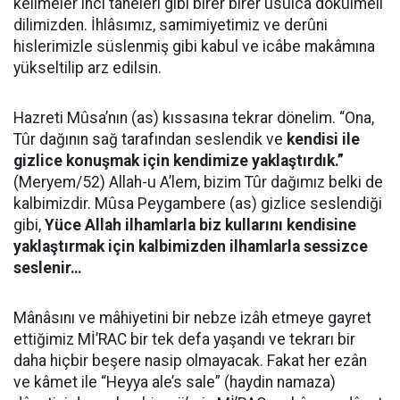
kelimeler inci taneleri gibi birer birer usulca dökülmeli
dilimizden. İhlâsımız, samimiyetimiz ve derûni
hislerimizle süslenmiş gibi kabul ve icâbe makâmına
yükseltilip arz edilsin.
Hazreti Mûsa’nın (as) kıssasına tekrar dönelim. “Ona,
Tûr dağının sağ tarafından seslendik ve
kendisi ile
gizlice konuşmak için kendimize yaklaştırdık.”
(Meryem/52) Allah-u A’lem, bizim Tûr dağımız belki de
kalbimizdir. Mûsa Peygambere (as) gizlice seslendiği
gibi,
Yüce Allah ilhamlarla biz kullarını kendisine
yaklaştırmak için kalbimizden ilhamlarla sessizce
seslenir…
Mânâsını ve mâhiyetini bir nebze izâh etmeye gayret
ettiğimiz Mİ’RAC bir tek defa yaşandı ve tekrarı bir
daha hiçbir beşere nasip olmayacak. Fakat her ezân
ve kâmet ile “Heyya ale’s sale” (haydin namaza)