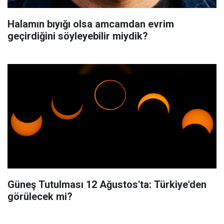
Halamın bıyığı olsa amcamdan evrim
geçirdiğini söyleyebilir miydik?
Güneş Tutulması 12 Ağustos'ta: Türkiye'den
görülecek mi?