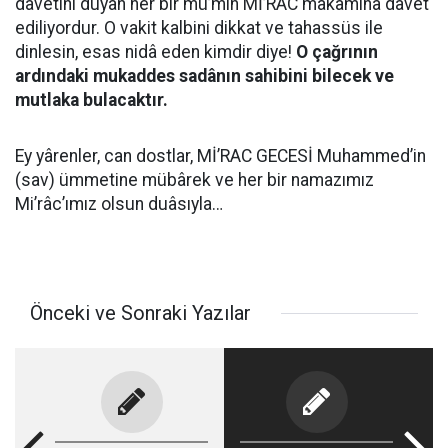
dâvetini duyan her bir mü’min Mİ’RAC makâmına dâvet
ediliyordur. O vakit kalbini dikkat ve tahassüs ile
dinlesin, esas nidâ eden kimdir diye!
O çağrının
ardındaki mukaddes sadânın sahibini bilecek ve
mutlaka bulacaktır.
Ey yârenler, can dostlar, Mİ’RAC GECESİ Muhammed’in
(sav) ümmetine mübârek ve her bir namazımız
Mi’râc’ımız olsun duâsıyla…
Önceki ve Sonraki Yazılar