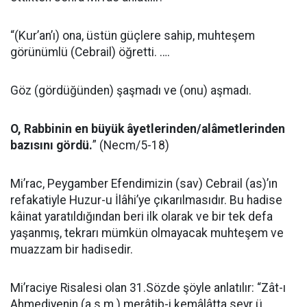
“(Kur’an’ı) ona, üstün güçlere sahip, muhteşem
görünümlü (Cebrail) öğretti. ….
Göz (gördüğünden) şaşmadı ve (onu) aşmadı.
O, Rabbinin en büyük âyetlerinden/alâmetlerinden
bazısını gördü.
” (Necm/5-18)
Mi’rac, Peygamber Efendimizin (sav) Cebrail (as)’ın
refakatiyle Huzur-u İlâhi’ye çıkarılmasıdır. Bu hadise
kâinat yaratıldığından beri ilk olarak ve bir tek defa
yaşanmış, tekrarı mümkün olmayacak muhteşem ve
muazzam bir hadisedir.
Mi’raciye Risalesi olan 31.Sözde şöyle anlatılır: “Zât-ı
Ahmediyenin (a.s.m.) merâtib-i kemâlâtta seyr ü