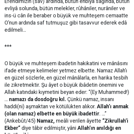
Efendimizin (sav) ardında, bütün enbiyâ sağında, bütün
evliyâ solunda, bütün melekler, rûhâniler, nurâniler ve
ins-ü cân ile beraber o büyük ve muhteşem cemaatte
O’nun ardında saf tutmuşuz gibi tasavvur ederek edâ
edilmeli…
***
O büyük ve muhteşem ibadetin hakikatini ve mânâsını
ifade etmeye kelimeler yetmez elbette. Namaz Allah’ı
en güzel sözlerle, en güzel mânâlarla, en harika tesbih
ile zikretmektir. Şu âyet o büyük ibâdetin önemini ve
Allah katındaki kıymetini beyan eder: “(Ey Muhammed!)
…
namazı da dosdoğru kıl.
Çünkü namaz, insanı
haddi(ni) aşmaktan ve kötülükten alıkor.
Allah’ı anmak
(olan namaz) elbette en büyük ibadettir
. …”
(Ankebût/45)
Namaz,
meâli verilen âyette
“Zikrullah’i
Ekber”
diye tâbir edilmiştir, yâni
Allah’ın anıldığı en