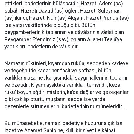
ettikleri ibadetlerinin hülâsasıdır; Hazreti Adem (as)
sabah, Hazreti Davud (as) öğlen, Hazreti Süleyman
(as) ikindi, Hazreti Nûh (as) Akşam, Hazreti Yunus (as)
ise yatsı vakitlerinde olduğu gibi. Bütün
peygamberlerin kitaplarının ve dâvâlarının vârisi olan
Peygamber Efendimiz (sav), onların Allah-u Tealâ’ya
yaptıkları ibadetlerin de vârisidir.
Namazın rükünleri, kıyamdan rükûa, secdeden ka’deye
ve teşehhüde kadar her faslı ve safhası, bütün
varlıkların azamet karşısındaki saygı hallerinin toplamı
ve özetidir. Kıyam ayaktaki varlıkları temsildir, keza
rükû’ boyun eğdirilmişlerin, ka’de dağlar ve gezegenler
gibi çakılıp oturtulmuşların, secde ise yerde
gezenlerle sürünenlerin ibadetlerinin numûneleridir…
Bu münasebetle, namaz ibadetiyle huzuruna çıkılan
İzzet ve Azamet Sahibine, külli bir niyet ile kâinatı