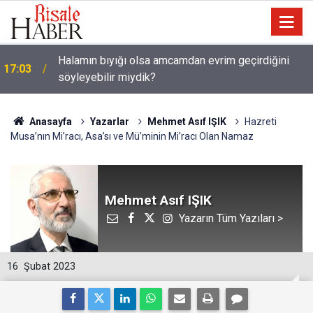
Halamın bıyığı olsa amcamdan evrim geçirdiğini
17:03
söyleyebilir miydik?
Anasayfa
Yazarlar
Mehmet Asıf IŞIK
Hazreti
Musa’nın Mi’racı, Asa’sı ve Mü’minin Mi’racı Olan Namaz
Mehmet Asıf IŞIK
Yazarın Tüm Yazıları >
16
Şubat 2023