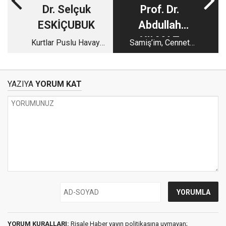
Dr. Selçuk
Prof. Dr.
ESKİÇUBUK
Abdullah
YILMAZ
Kurtlar Puslu Havayı
Samiş’im, Cennet
Sever!
Kuşları ve Deprem
Çocukları
YAZIYA
YORUM KAT
YORUM KURALLARI:
Risale Haber yayın politikasına uymayan;