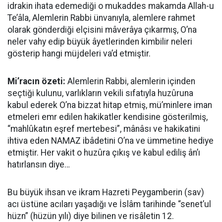
idrakin ihata edemediği o mukaddes makamda Allah-u
Te’âla, Alemlerin Rabbi ünvanıyla, alemlere rahmet
olarak gönderdiği elçisini mâverâya çıkarmış, O’na
neler vahy edip büyük âyetlerinden kimbilir neleri
gösterip hangi müjdeleri va’d etmiştir.
Mi’racın özeti:
Alemlerin Rabbi, alemlerin içinden
seçtiği kulunu, varlıkların vekili sıfatıyla huzûruna
kabul ederek O’na bizzat hitap etmiş, mü’minlere iman
etmeleri emr edilen hakikatler kendisine gösterilmiş,
“mahlûkatın eşref mertebesi”, mânâsı ve hakikatini
ihtiva eden NAMAZ ibâdetini O’na ve ümmetine hediye
etmiştir. Her vakit o huzûra çıkış ve kabul ediliş ân’ı
hatırlansın diye…
Bu büyük ihsan ve ikram Hazreti Peygamberin (sav)
acı üstüne acıları yaşadığı ve İslâm tarihinde “senet’ul
hüzn” (hüzün yılı) diye bilinen ve risâletin 12.