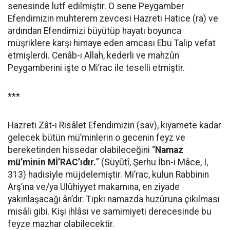
senesinde lutf edilmiştir. O sene Peygamber
Efendimizin muhterem zevcesi Hazreti Hatice (ra) ve
ardından Efendimizi büyütüp hayatı boyunca
müşriklere karşı himaye eden amcası Ebu Talip vefat
etmişlerdi. Cenâb-ı Allah, kederli ve mahzûn
Peygamberini işte o Mi’rac ile teselli etmiştir.
***
Hazreti Zât-ı Risâlet Efendimizin (sav), kıyamete kadar
gelecek bütün mü’minlerin o gecenin feyz ve
bereketinden hissedar olabileceğini “
Namaz
mü’minin Mİ’RAC’ıdır.
” (Süyûtî, Şerhu İbn-i Mâce, I,
313) hadisiyle müjdelemiştir. Mi’rac, kulun Rabbinin
Arş’ına ve/ya Ulûhiyyet makamına, en ziyade
yakınlaşacağı ân’dır. Tıpkı namazda huzûruna çıkılması
misâli gibi. Kişi ihlâsı ve samimiyeti derecesinde bu
feyze mazhar olabilecektir.