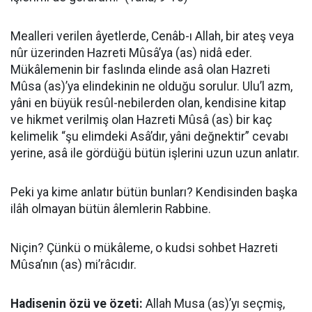
Mealleri verilen âyetlerde, Cenâb-ı Allah, bir ateş veya
nûr üzerinden Hazreti Mûsâ’ya (as) nidâ eder.
Mükâlemenin bir faslında elinde asâ olan Hazreti
Mûsa (as)’ya elindekinin ne olduğu sorulur. Ulu’l azm,
yâni en büyük resûl-nebilerden olan, kendisine kitap
ve hikmet verilmiş olan Hazreti Mûsâ (as) bir kaç
kelimelik “şu elimdeki Asâ’dır, yâni değnektir” cevabı
yerine, asâ ile gördüğü bütün işlerini uzun uzun anlatır.
Peki ya kime anlatır bütün bunları? Kendisinden başka
ilâh olmayan bütün âlemlerin Rabbine.
Niçin? Çünkü o mükâleme, o kudsi sohbet Hazreti
Mûsa’nın (as) mi’râcıdır.
Hadisenin özü ve özeti:
Allah Musa (as)’yı seçmiş,