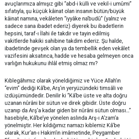
avuçlarımıza almışız gibi “abd-i külli ve vekil-i umûmi”
sıfatıyla, şu küçük kâinat olan insanın bütün/büyük
kâinat namına, vekâleten “iyyâke na’budû” (yalnız ve
sadece sana ibadet ederiz) diyerek bu ibadetlerin
hepsini, taraf-ı İlahi ile takdir ve tayin edilmiş
vakitlerde hakiki sahibine takdim ederiz. Şu halde,
ibadetinde gevşek olan ya da tembellik eden vekâlet
vazifesini aksatınca, hadde ve hesaba gelmeyen onca
varlığın hukukunu ihlâl etmiş olmaz mı?
Kıblegâhımız olarak yöneldiğimiz ve Yüce Allah’ın
“evim” dediği Kâ’be, Arş’ın yeryüzündeki timsâli ve
izdüşümündedir. Denilir ki “Kâ’be
üste ve alta doğru
uzanan n
û
r
â
ni bir sütun ve direk gibidir. Üste doğru
uzanıp da Arş'a kadar giden bir n
û
r
â
ni sütun olması…”
hasebiyle, K
â
’be’ye yönelen aslında Arş-ı A’zam’a
yönelmiştir. H
er kıldığımız namazı kıblemiz Kâ'be
olarak, Kur’an-ı Hakim’in imâmetinde, Peygamber