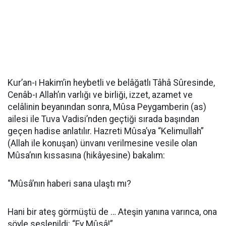
Kur’an-ı Hakim’in heybetli ve belâğatlı Tâhâ Sûresinde,
Cenâb-ı Allah’ın varlığı ve birliği, izzet, azamet ve
celâlinin beyanından sonra, Mûsa Peygamberin (as)
ailesi ile Tuva Vadisi’nden geçtiği sırada başından
geçen hadise anlatılır. Hazreti Mûsa’ya “Kelimullah”
(Allah ile konuşan) ünvanı verilmesine vesile olan
Mûsa’nın kıssasına (hikâyesine) bakalım:
“Mûsâ’nın haberi sana ulaştı mı?
Hani bir ateş görmüştü de … Ateşin yanına varınca, ona
şöyle seslenildi: “Ey Mûsâ!”