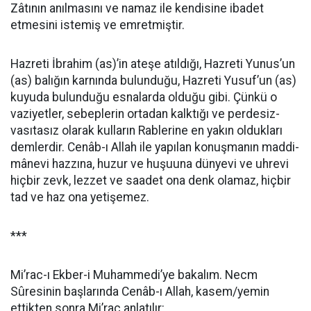
Zâtının anılmasını ve namaz ile kendisine ibadet
etmesini istemiş ve emretmiştir.
Hazreti İbrahim (as)’in ateşe atıldığı, Hazreti Yunus’un
(as) balığın karnında bulunduğu, Hazreti Yusuf’un (as)
kuyuda bulunduğu esnalarda olduğu gibi. Çünkü o
vaziyetler, sebeplerin ortadan kalktığı ve perdesiz-
vasıtasız olarak kulların Rablerine en yakın oldukları
demlerdir. Cenâb-ı Allah ile yapılan konuşmanın maddi-
mânevi hazzına, huzur ve huşuuna dünyevi ve uhrevi
hiçbir zevk, lezzet ve saadet ona denk olamaz, hiçbir
tad ve haz ona yetişemez.
***
Mi’rac-ı Ekber-i Muhammedi’ye bakalım. Necm
Sûresinin başlarında Cenâb-ı Allah, kasem/yemin
ettikten sonra Mi’rac anlatılır: