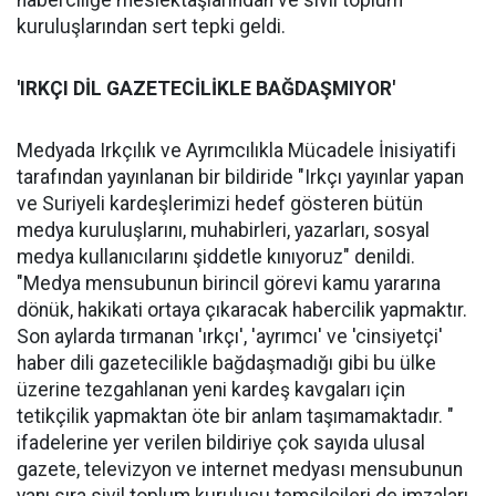
haberciliğe meslektaşlarından ve sivil toplum
kuruluşlarından sert tepki geldi.
'IRKÇI DİL GAZETECİLİKLE BAĞDAŞMIYOR'
Medyada Irkçılık ve Ayrımcılıkla Mücadele İnisiyatifi
tarafından yayınlanan bir bildiride "Irkçı yayınlar yapan
ve Suriyeli kardeşlerimizi hedef gösteren bütün
medya kuruluşlarını, muhabirleri, yazarları, sosyal
medya kullanıcılarını şiddetle kınıyoruz" denildi.
"Medya mensubunun birincil görevi kamu yararına
dönük, hakikati ortaya çıkaracak habercilik yapmaktır.
Son aylarda tırmanan 'ırkçı', 'ayrımcı' ve 'cinsiyetçi'
haber dili gazetecilikle bağdaşmadığı gibi bu ülke
üzerine tezgahlanan yeni kardeş kavgaları için
tetikçilik yapmaktan öte bir anlam taşımamaktadır. "
ifadelerine yer verilen bildiriye çok sayıda ulusal
gazete, televizyon ve internet medyası mensubunun