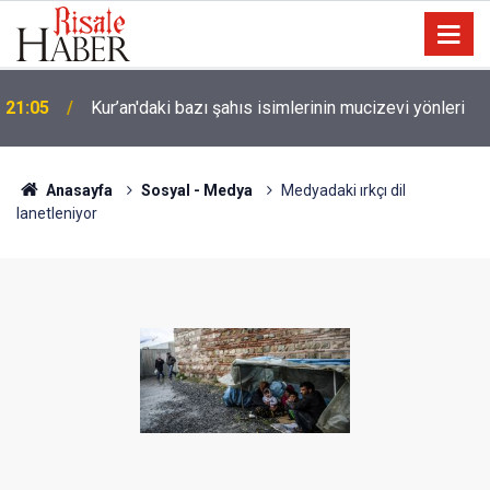
Trump, Amerika'da seçim kazanan Müslüman adaya
20:02
kin kustu
Anasayfa
Sosyal - Medya
Medyadaki ırkçı dil
lanetleniyor