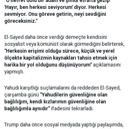
"O nefret dolu bir adam ve şimdi etrafta gezip
'Hayır, ben herkesi seviyorum' diyor. Herkesi
sevmiyor. Onu göreve getirin, neyi sevdiğini
göreceksiniz."
El-Sayed daha önce verdiği demeçte kendisini
sosyalist veya komünist olarak görmediğini belirterek,
"Herkesin erişimi olduğu sürece, küçük ve yerel
ölçekte kapitalizmin kaynakları tahsis etmek için
harika bir yol olduğunu düşünüyorum"
açıklamasını
yapmıştı.
Yahudi karşıtlığı suçlamalarını da reddeden El-Sayed,
çarşamba günü
"Yahudilerin güvenliğine olan
bağlılığım, kendi kızlarımın güvenliğine olan
bağlılığımla aynıdır"
ifadesini tekrarladı.
Trump daha önce sosyal medyada yaptığı paylaşımda,