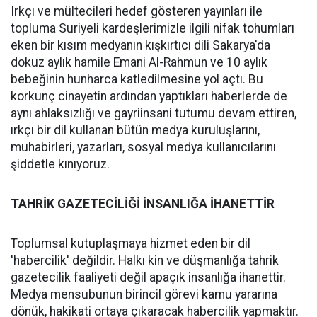
Irkçı ve mültecileri hedef gösteren yayınları ile
topluma Suriyeli kardeşlerimizle ilgili nifak tohumları
eken bir kısım medyanın kışkırtıcı dili Sakarya'da
dokuz aylık hamile Emani Al-Rahmun ve 10 aylık
bebeğinin hunharca katledilmesine yol açtı. Bu
korkunç cinayetin ardından yaptıkları haberlerde de
aynı ahlaksızlığı ve gayriinsani tutumu devam ettiren,
ırkçı bir dil kullanan bütün medya kuruluşlarını,
muhabirleri, yazarları, sosyal medya kullanıcılarını
şiddetle kınıyoruz.
TAHRİK GAZETECİLİĞİ İNSANLIĞA İHANETTİR
Toplumsal kutuplaşmaya hizmet eden bir dil
'habercilik' değildir. Halkı kin ve düşmanlığa tahrik
gazetecilik faaliyeti değil apaçık insanlığa ihanettir.
Medya mensubunun birincil görevi kamu yararına
dönük, hakikati ortaya çıkaracak habercilik yapmaktır.