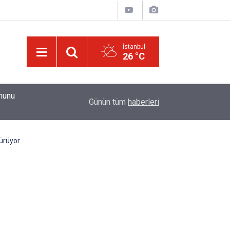
İstanbul
26 °C
01:15
Güldüren de O’dur, ağlatan da O’dur, öldüren de O’
Günün tüm
haberleri
ürüyor