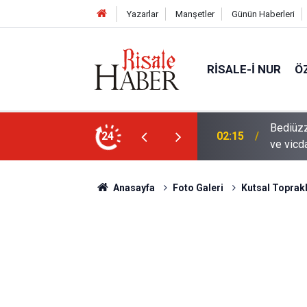
Yazarlar
Manşetler
Günün Haberleri
RISALE-I NUR
Ö
en mahvolmasını düşünmesi, insanın ruhunu
24
01:45
Paçalar
Anasayfa
Foto Galeri
Kutsal Toprak