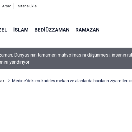
Arşiv
Sitene Ekle
ZEL
İSLAM
BEDIÜZZAMAN
RAMAZAN
ını yerde sürünmeyecek şekilde yukarıda tut
lar
Medine'deki mukaddes mekan ve alanlarda hacıların ziyaretleri s