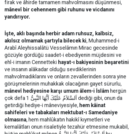
firak ve âhirde tamamen mahvolmasını düşünmesi,
mânevî bir cehennem gibi ruhunu ve vicdanını
yandırıyor.
İşte, aklı başında herbir adam ruhsuz, kalbsiz,
akılsız olmamak şartıyla bilecek ki
, Muhammed-i
Arabî Aleyhissalâtü Vesselâmın Mirac gecesinde
gözüyle gördüğü saadet-i ebediyenin müjdesini ve
ehl-i imanın Cennetteki
hayat-ı bakiyesinin beşaretini
ve insanın alâkadar olduğu sevdiklerinin
mahvolmadıklarını ve onların zevallerinden sonra yine
görüşmelerinin muhakkak olacağının gayet sürurlu,
mânevî hediyesine karşı umum âlem-i İslâm
hergün
çok defa اَلسَّلاَمُ عَلَيْكَ اَيُّهَا النَّبِىُّ 1 dediği gibi, onun da
getirdiği hediye-i mâneviyesiyle,
hem kâinat
sahifeleri ve tabakaları mektubat-ı Samedaniye
olmasına
, hem mahlûkatın hakikî kıymetleri ve
kemalâtları onun risaletiyle tezahür etmesine mukabil,