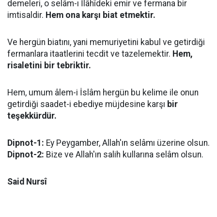
demeleri, o selâm-ı İlâhîdeki emir ve fermana bir
imtisaldir.
Hem ona karşı biat etmektir.
Ve hergün biatını, yani memuriyetini kabul ve getirdiği
fermanlara itaatlerini tecdit ve tazelemektir.
Hem,
risaletini bir tebriktir.
Hem, umum âlem-i İslâm hergün bu kelime ile onun
getirdiği saadet-i ebediye müjdesine karşı
bir
teşekkürdür.
Dipnot-1:
Ey Peygamber, Allah'ın selâmı üzerine olsun.
Dipnot-2:
Bize ve Allah'ın salih kullarına selâm olsun.
Said Nursî