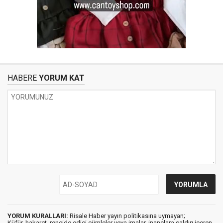
HABERE
YORUM KAT
YORUM KURALLARI:
Risale Haber yayın politikasına uymayan;
Küfür, hakaret, rencide edici cümleler veya imalar, inançlara saldırı içeren,