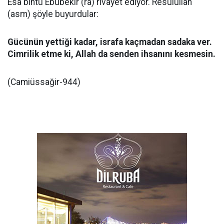
Esa bintü Ebubekir (ra) rivayet ediyor. Resulullah
(asm) şöyle buyurdular:
Gücünün yettiği kadar, israfa kaçmadan sadaka ver.
Cimrilik etme ki, Allah da senden ihsanını kesmesin.
(Camiüssağir-944)