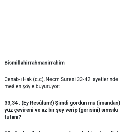
Bismillahirrahmanirrahim
Cenab-ı Hak (c.c), Necm Suresi 33-42. ayetlerinde
meâlen şöyle buyuruyor:
33,34 . (Ey Resûlüm!) Şimdi gördün mü (îmandan)
yüz çevireni ve az bir şey verip (gerisini) sımsıkı
tutanı?