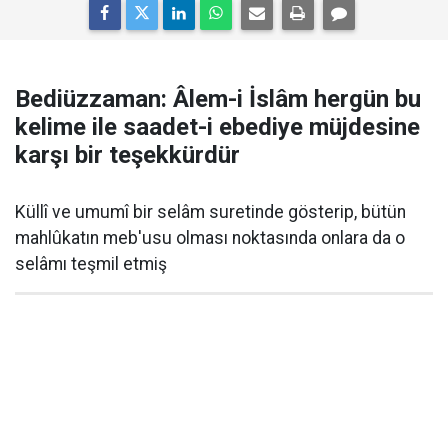
Bediüzzaman: Âlem-i İslâm hergün bu
kelime ile saadet-i ebediye müjdesine
karşı bir teşekkürdür
Küllî ve umumî bir selâm suretinde gösterip, bütün
mahlûkatın meb'usu olması noktasında onlara da o
selâmı teşmil etmiş