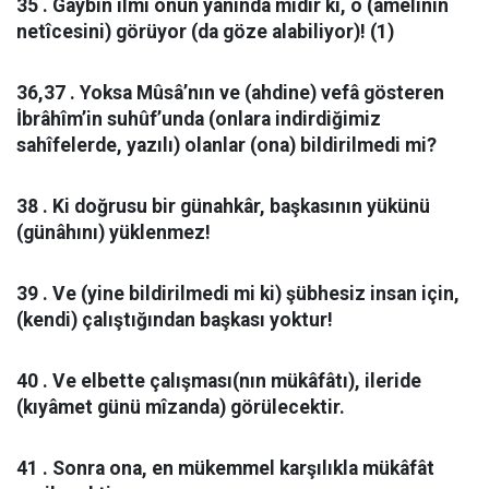
35 . Gaybın ilmi onun yanında mıdır ki, o (amelinin
netîcesini) görüyor (da göze alabiliyor)! (1)
36,37 . Yoksa Mûsâ’nın ve (ahdine) vefâ gösteren
İbrâhîm’in suhûf’unda (onlara indirdiğimiz
sahîfelerde, yazılı) olanlar (ona) bildirilmedi mi?
38 . Ki doğrusu bir günahkâr, başkasının yükünü
(günâhını) yüklenmez!
39 . Ve (yine bildirilmedi mi ki) şübhesiz insan için,
(kendi) çalıştığından başkası yoktur!
40 . Ve elbette çalışması(nın mükâfâtı), ileride
(kıyâmet günü mîzanda) görülecektir.
41 . Sonra ona, en mükemmel karşılıkla mükâfât