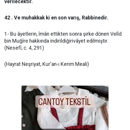
verilecektir.
42 . Ve muhakkak ki en son varış, Rabbinedir.
1- Bu âyetlerin, îmân ettikten sonra şirke dönen Velîd
bin Muğîre hakkında indirildiğirivâyet edilmiştir.
(Nesefî, c. 4, 291)
(Hayrat Neşriyat, Kur'an-ı Kerim Meali)