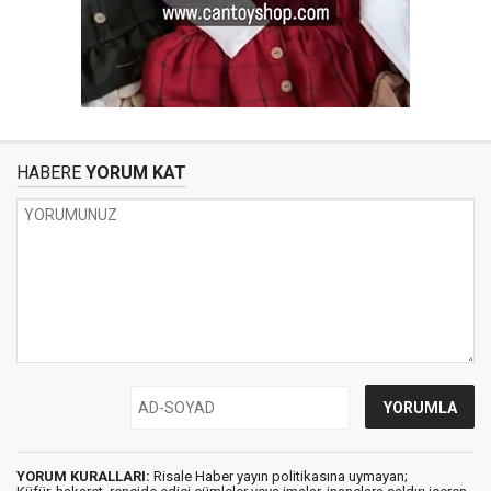
HABERE
YORUM KAT
YORUM KURALLARI:
Risale Haber yayın politikasına uymayan;