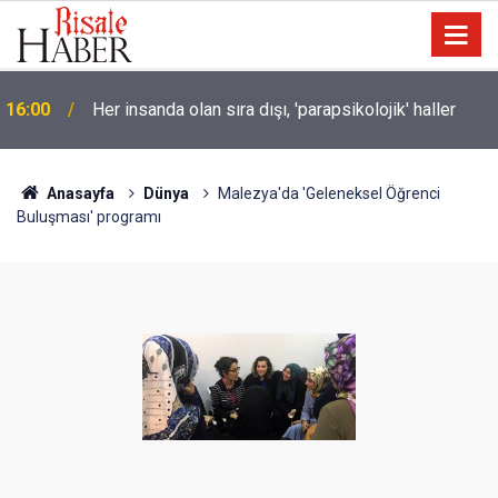
Soykırımcı israil Gazze'de 300 günde en az 300
15:30
çocuğu katletti
Anasayfa
Dünya
Malezya'da 'Geleneksel Öğrenci
Buluşması' programı