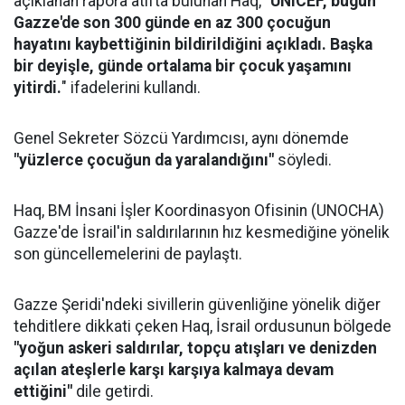
açıklanan rapora atıfta bulunan Haq,
"UNICEF, bugün
Gazze'de son 300 günde en az 300 çocuğun
hayatını kaybettiğinin bildirildiğini açıkladı. Başka
bir deyişle, günde ortalama bir çocuk yaşamını
yitirdi.
" ifadelerini kullandı.
Genel Sekreter Sözcü Yardımcısı, aynı dönemde
"yüzlerce çocuğun da yaralandığını"
söyledi.
Haq, BM İnsani İşler Koordinasyon Ofisinin (UNOCHA)
Gazze'de İsrail'in saldırılarının hız kesmediğine yönelik
son güncellemelerini de paylaştı.
Gazze Şeridi'ndeki sivillerin güvenliğine yönelik diğer
tehditlere dikkati çeken Haq, İsrail ordusunun bölgede
"yoğun askeri saldırılar, topçu atışları ve denizden
açılan ateşlerle karşı karşıya kalmaya devam
ettiğini"
dile getirdi.