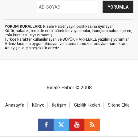
YORUM KURALLARI:
Risale Haber yayın politikasına uymayan;
Küfür, hakaret, rencide edici cümleler veya imalar, inançlara saldırı içeren,
imla kuralları ile yazılmamış,
Türkçe karakter kullanılmayan ve BÜYÜK HARFLERLE yazılmış yorumlar
Adınız kısmına uygun olmayan ve saçma rumuzlar onaylanmamaktadır.
Anlayışınız için teşekkür ederiz.
Risale Haber © 2008
Anasayfa
Künye
İletişim
Gizlilik İlkeleri
Sitene Ekle