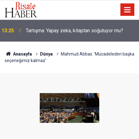
10:35
Âyet kavramının çok bilinmeyen farklı bir yönü
Anasayfa
Dünya
Mahmud Abbas: 'Mücadeleden başka
seçeneğimiz kalmaz'