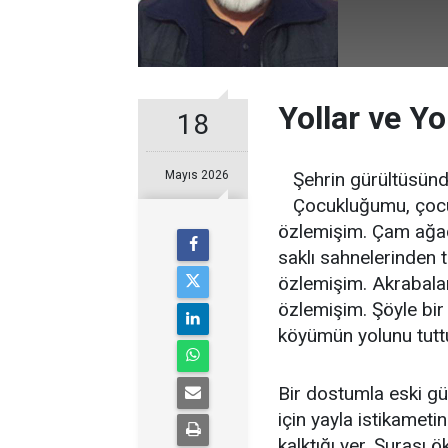
Yollar ve Yo
18
Mayıs 2026
Şehrin gürültüsünd
Çocukluğumu, çocuk
özlemişim. Çam ağaçl
saklı sahnelerinden tü
özlemişim. Akrabalar
özlemişim. Şöyle bi
köyümün yolunu tut
Bir dostumla eski gü
için yayla istikametin
kalktığı yer. Şurası