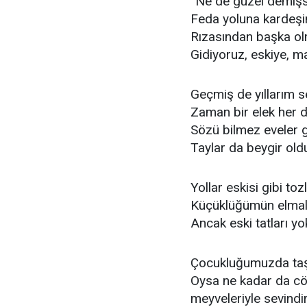
“Ne de güzel demişs
Feda yoluna kardeş
Rızasından başka ol
Gidiyoruz, eskiye, m
Geçmiş de yıllarım s
Zaman bir elek her 
Sözü bilmez eveler 
Taylar da beygir old
Yollar eskisi gibi to
Küçüklüğümün elmalar
Ancak eski tatları yo
Çocukluğumuzda taşl
Oysa ne kadar da cöme
meyveleriyle sevindir