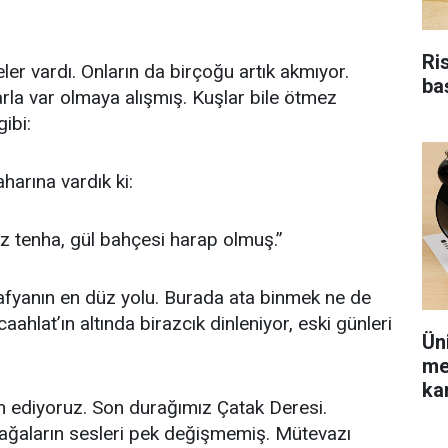
Ri
er vardı. Onların da birçoğu artık akmıyor.
ba
arla var olmaya alışmış. Kuşlar bile ötmez
gibi:
harına vardık ki:
z tenha, gül bahçesi harap olmuş.”
afyanın en düz yolu. Burada ata binmek ne de
aahlat’ın altında birazcık dinleniyor, eski günleri
Ün
me
kar
 ediyoruz. Son durağımız Çatak Deresi.
urbağaların sesleri pek değişmemiş. Mütevazı