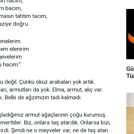
in hacım,
im bacım,
masın tahtım tacım,
aziye doğru.
enelerim.
dem elenirim
gevelerim
u hacım.”
Gü
Tü
zlu değil. Çünkü öküz arabaları yok artık.
ı, armutları da yok. Elma, armut, alıç var.
k. Belki de ağzımızın tadı kalmadı.
adığımız armut ağaçlarının çoğu kurumuş.
rttiler. Biz, onlara taş atardık. Onlarsa bizi,
irdi. Şimdi ne o meyveler var, ne de taş atan