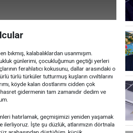
lcular
en bıkmış, kalabalıklardan usanmışım.
luk günlerimi, çocukluğumun geçtiği yerleri
arının ferahlatıcı kokusunu, dallar arasındaki o
rlü türlü türküler tutturmuş kuşların cıvıltılarını
ımı, köyde kalan dostlarımı cidden çok
r hasret gidermenin tam zamanıdır dedim ve
tum.
nleri hatırlamak, geçmişimizi yeniden yaşamak
e ilerliyoruz. İşte şu düzlük, atlarımızın dörtnala
 öküz arabasından düştüğüm, küçük