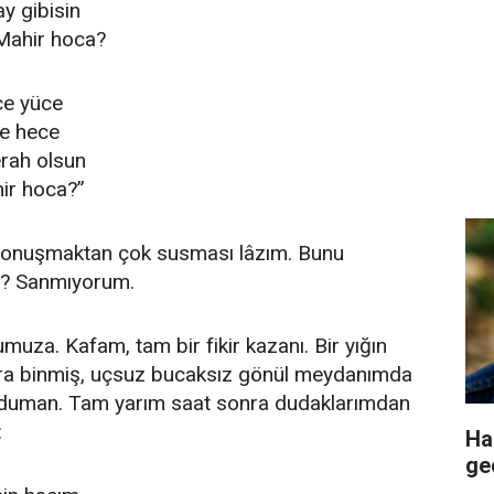
ay gibisin
Mahir hoca?
ce yüce
ce hece
erah olsun
ir hoca?”
 konuşmaktan çok susması lâzım. Bunu
m? Sanmıyorum.
uza. Kafam, tam bir fikir kazanı. Bir yığın
ra binmiş, uçsuz bucaksız gönül meydanımda
z duman. Tam yarım saat sonra dudaklarımdan
:
Ha
ge