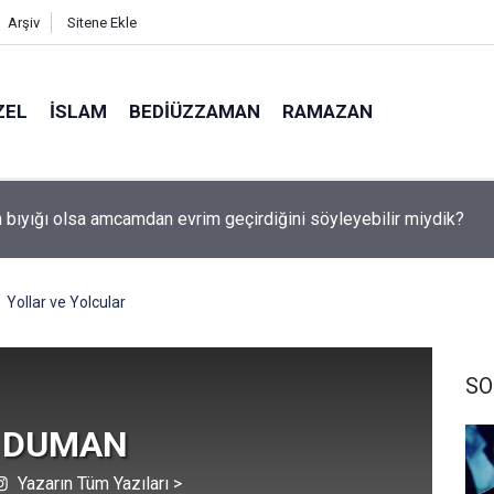
Arşiv
Sitene Ekle
ZEL
İSLAM
BEDIÜZZAMAN
RAMAZAN
utulması 12 Ağustos'ta: Türkiye'den görülecek mi?
Yollar ve Yolcular
SO
r DUMAN
Yazarın Tüm Yazıları >