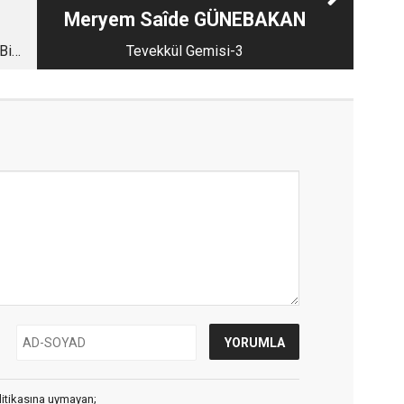
Meryem Saîde GÜNEBAKAN
Bir
Tevekkül Gemisi-3
litikasına uymayan;