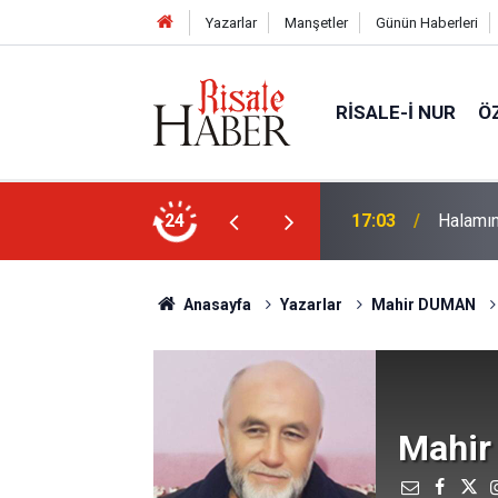
Yazarlar
Manşetler
Günün Haberleri
RISALE-I NUR
Ö
rim geçirdiğini söyleyebilir miydik?
24
16:05
Güneş T
Anasayfa
Yazarlar
Mahir DUMAN
Mahi