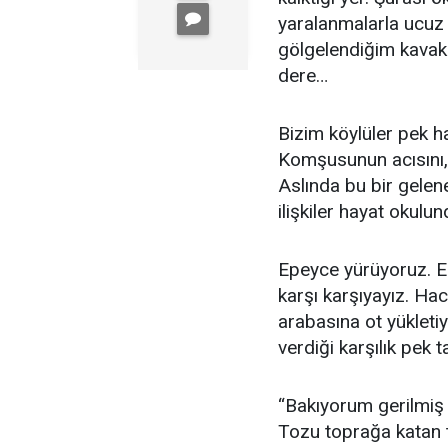
yaralanmalarla ucuz 
gölgelendiğim kavak a
dere…
Bizim köylüler pek ha
Komşusunun acısını, 
Aslında bu bir gelene
ilişkiler hayat okulun
Epeyce yürüyoruz. E
karşı karşıyayız. Ha
arabasına ot yükletiy
verdiği karşılık pek ta
“Bakıyorum gerilmiş 
Tozu toprağa katan t