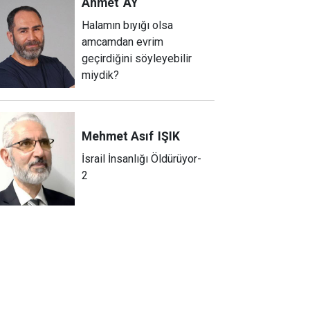
Ahmet
AY
Halamın bıyığı olsa
amcamdan evrim
geçirdiğini söyleyebilir
miydik?
Mehmet Asıf
IŞIK
İsrail İnsanlığı Öldürüyor-
2