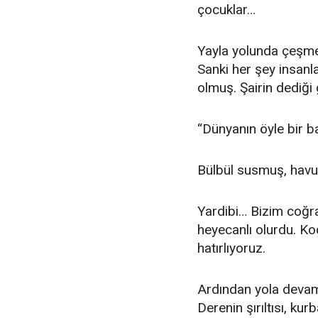
çocuklar…
Yayla yolunda çeşmel
Sanki her şey insanl
olmuş. Şairin dediği 
“Dünyanın öyle bir ba
Bülbül susmuş, havu
Yardibi… Bizim coğr
heyecanlı olurdu. Koc
hatırlıyoruz.
Ardından yola devam
Derenin şırıltısı, k