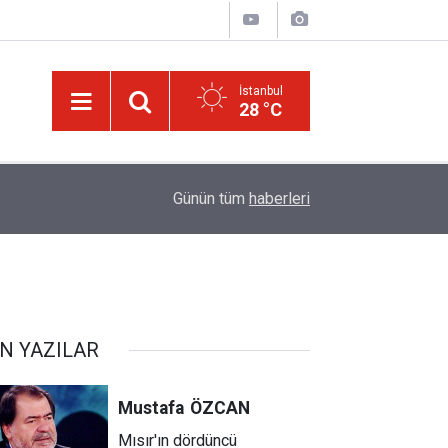
İstanbul
28 °C
14:30
Risale-i Nur'u kendine oku kendine, başkasına d
Günün tüm
haberleri
N YAZILAR
Mustafa
ÖZCAN
Mısır'ın dördüncü