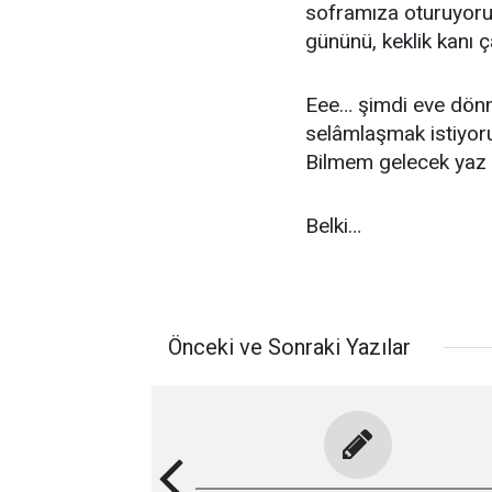
soframıza oturuyoruz.
gününü, keklik kanı 
Eee… şimdi eve dön
selâmlaşmak istiyoru
Bilmem gelecek yaz 
Belki…
Önceki ve Sonraki Yazılar