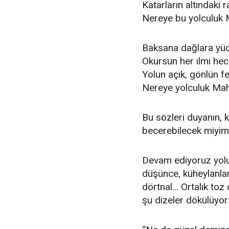
Katarların altındaki r
Nereye bu yolculuk 
Baksana dağlara yü
Okursun her ilmi he
Yolun açık, gönlün f
Nereye yolculuk Mah
Bu sözleri duyanın,
becerebilecek miyi
Devam ediyoruz yolum
düşünce, küheylanla
dörtnal… Ortalık to
şu dizeler dökülüyor