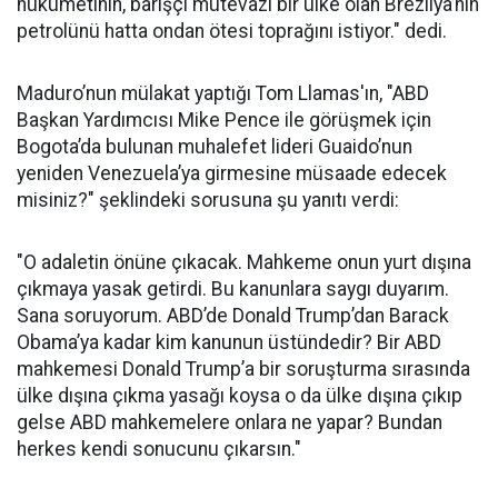
hükümetinin, barışçı mütevazi bir ülke olan Brezilya’nın
petrolünü hatta ondan ötesi toprağını istiyor." dedi.
Maduro’nun mülakat yaptığı Tom Llamas'ın, "ABD
Başkan Yardımcısı Mike Pence ile görüşmek için
Bogota’da bulunan muhalefet lideri Guaido’nun
yeniden Venezuela’ya girmesine müsaade edecek
misiniz?" şeklindeki sorusuna şu yanıtı verdi:
"O adaletin önüne çıkacak. Mahkeme onun yurt dışına
çıkmaya yasak getirdi. Bu kanunlara saygı duyarım.
Sana soruyorum. ABD’de Donald Trump’dan Barack
Obama’ya kadar kim kanunun üstündedir? Bir ABD
mahkemesi Donald Trump’a bir soruşturma sırasında
ülke dışına çıkma yasağı koysa o da ülke dışına çıkıp
gelse ABD mahkemelere onlara ne yapar? Bundan
herkes kendi sonucunu çıkarsın."