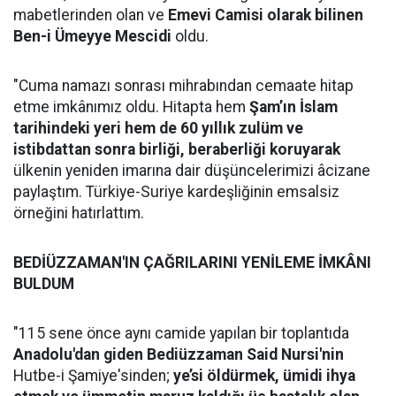
mabetlerinden olan ve
Emevi Camisi olarak bilinen
Ben-i Ümeyye Mescidi
oldu.
"Cuma namazı sonrası mihrabından cemaate hitap
etme imkânımız oldu. Hitapta hem
Şam’ın İslam
tarihindeki yeri hem de 60 yıllık zulüm ve
istibdattan sonra birliği, beraberliği koruyarak
ülkenin yeniden imarına dair düşüncelerimizi âcizane
paylaştım. Türkiye-Suriye kardeşliğinin emsalsiz
örneğini hatırlattım.
BEDİÜZZAMAN'IN ÇAĞRILARINI YENİLEME İMKÂNI
BULDUM
"115 sene önce aynı camide yapılan bir toplantıda
Anadolu'dan giden Bediüzzaman Said Nursi'nin
Hutbe-i Şamiye'sinden;
ye’si öldürmek, ümidi ihya