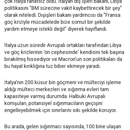
çok İtalya rahatsız oldu. İtalyan dış işleri bakanı, Libya
politikasını "BM sürecine vakit kaybettirecek bir şey"
olarak niteledi. Dışişleri bakanı yardımcısı da "Fransa
göç kriziyle mücadelede bize somut bir şekilde
yardım etmeye istekli değil" diyerek hayıflandı.
İtalya uzun süredir Avrupalı ortakları tarafından Libya
ve göç krizlerinin 'ön cephesinde' kendisini tek başına
bırakılmış hissediyor ve Macron'un son politikaları da
bu hayal kırıklığına tuz biber ekmeye yaradı.
İtalya'nın 200 küsur bin göçmeni ve mülteciyi işleme
aldığı mülteci merkezleri ve sığınma evleri tam
kapasiteye varmış durumda. Halbuki Avrupalı
komşuları, potansiyel sığınmacıların geçişini
engelleyebilmek için sınırlarını sıkı şekilde koruyor.
Bu arada, gelen sığınmacı sayısında, 100 bine ulaşan