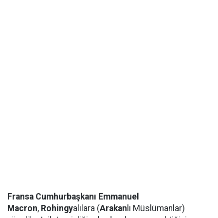
Fransa Cumhurbaşkanı Emmanuel
Macron
,
Rohingy
alılara (
Arakan
lı Müslümanlar)