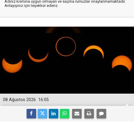
Adınız kısmına uygun olmayan ve saçma rumuzlar onaylanmamaktadır.
Anlayışınız için teşekkür ederiz.
08 Ağustos 2026
16:05