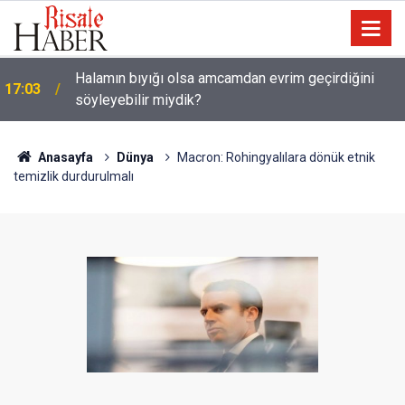
Güneş Tutulması 12 Ağustos'ta: Türkiye'den
16:05
görülecek mi?
Anasayfa
Dünya
Macron: Rohingyalılara dönük etnik
temizlik durdurulmalı