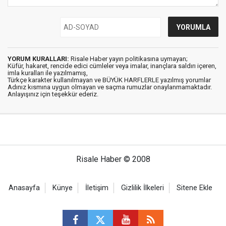
YORUM KURALLARI:
Risale Haber yayın politikasına uymayan;
Küfür, hakaret, rencide edici cümleler veya imalar, inançlara saldırı içeren,
imla kuralları ile yazılmamış,
Türkçe karakter kullanılmayan ve BÜYÜK HARFLERLE yazılmış yorumlar
Adınız kısmına uygun olmayan ve saçma rumuzlar onaylanmamaktadır.
Anlayışınız için teşekkür ederiz.
Risale Haber © 2008
Anasayfa
Künye
İletişim
Gizlilik İlkeleri
Sitene Ekle