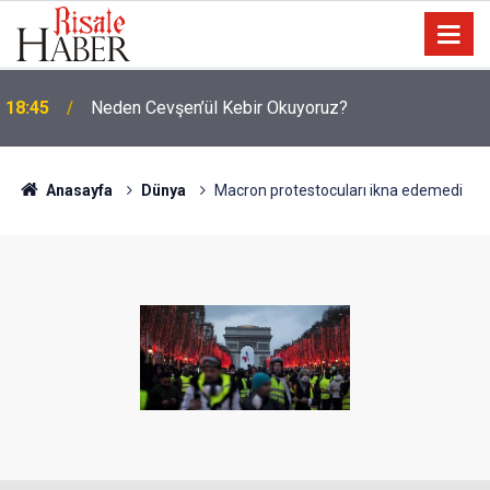
Malezya: Zulüm varsa Arakanlı Müslümanları
17:45
göndermeyiz
Anasayfa
Dünya
Macron protestocuları ikna edemedi