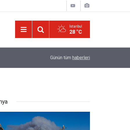
İstanbul
28 °C
Ağustos ayında gökyüzünde iki tutulma ve Pers
09:31
Günün tüm
haberleri
yaşanacak
nya