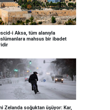
scid-i Aksa, tüm alanıyla
slümanlara mahsus bir ibadet
idir
ni Zelanda soğuktan üşüyor: Kar,