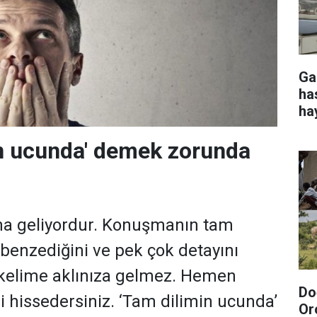
Ga
ha
ha
in ucunda' demek zorunda
na geliyordur. Konuşmanın tam
 benzediğini ve pek çok detayını
o kelime aklınıza gelmez. Hemen
Do
i hissedersiniz. ‘Tam dilimin ucunda’
Or