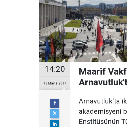
14:20
Maarif Vakfı
Arnavutluk'
13 Mayıs 2017
Arnavutluk'ta ik
akademisyeni b
Enstitüsünün Tü