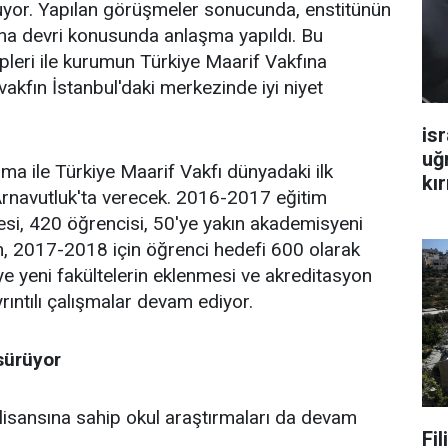
yor. Yapılan görüşmeler sonucunda, enstitünün
na devri konusunda anlaşma yapıldı. Bu
leri ile kurumun Türkiye Maarif Vakfına
akfın İstanbul'daki merkezinde iyi niyet
isr
uğ
ma ile Türkiye Maarif Vakfı dünyadaki ilk
kır
 Arnavutluk'ta verecek. 2016-2017 eğitim
esi, 420 öğrencisi, 50'ye yakın akademisyeni
n, 2017-2018 için öğrenci hedefi 600 olarak
ye yeni fakültelerin eklenmesi ve akreditasyon
rıntılı çalışmalar devam ediyor.
sürüyor
 lisansına sahip okul araştırmaları da devam
Fi