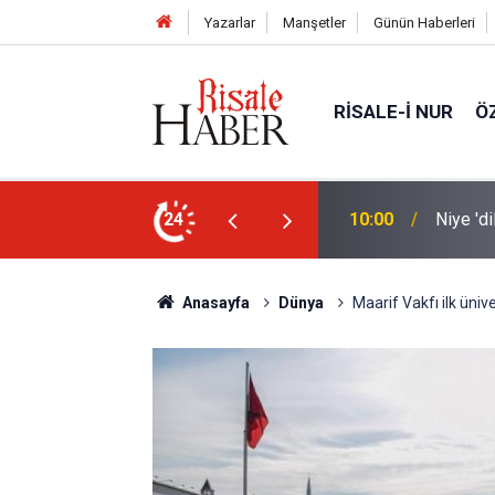
Yazarlar
Manşetler
Günün Haberleri
RISALE-I NUR
Ö
unda kalıyoruz?
24
09:45
Okullar
Anasayfa
Dünya
Maarif Vakfı ilk üniv