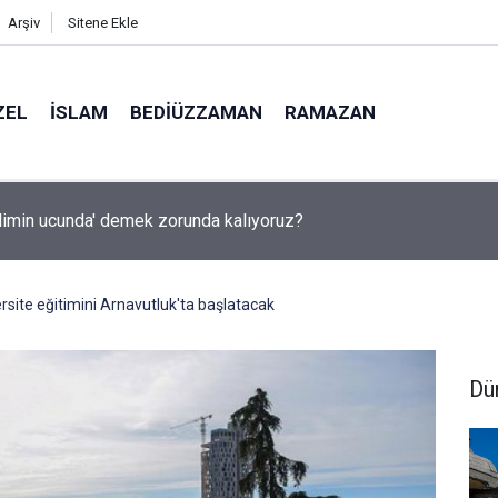
Arşiv
Sitene Ekle
ZEL
İSLAM
BEDIÜZZAMAN
RAMAZAN
ında yapay zeka ile kopyaya karşı sözlü savunma şartı getirdiler
ersite eğitimini Arnavutluk'ta başlatacak
Dü