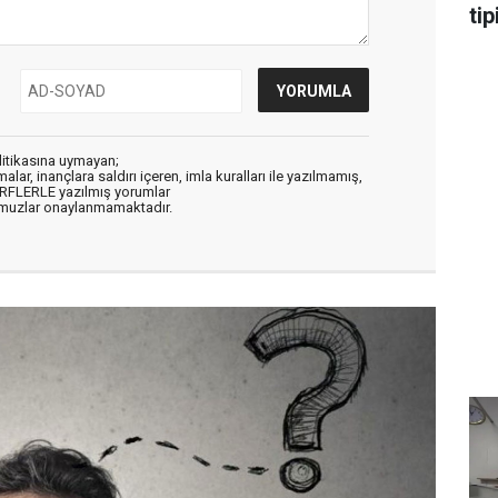
tip
litikasına uymayan;
alar, inançlara saldırı içeren, imla kuralları ile yazılmamış,
ARFLERLE yazılmış yorumlar
muzlar onaylanmamaktadır.