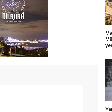
Me
Mü
yer
Ye