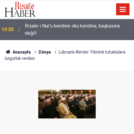
Üniversite adaylarına 'Sosyal medyanın
14:00
yönlendirdiği tercihler kariyeri riske atabilir' uyarısı
Anasayfa
Dünya
Lübnanlı Alimler: Filistinli tutuklulara
özgürlük verilsin