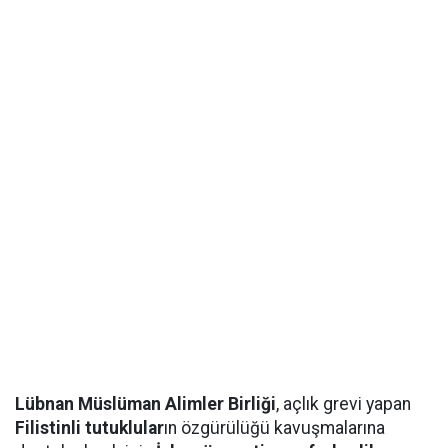
Lübnan Müslüman Alimler Birliği
, açlık grevi yapan
Filistinli tutuklular
ın özgürülüğü kavuşmalarına