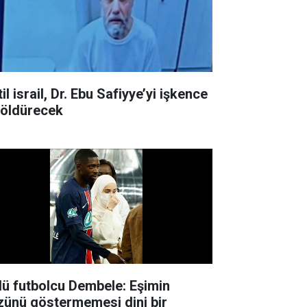
il israil, Dr. Ebu Safiyye’yi işkence
e öldürecek
lü futbolcu Dembele: Eşimin
zünü göstermemesi dini bir