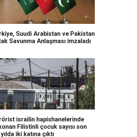
rkiye, Suudi Arabistan ve Pakistan
tak Savunma Anlaşması imzaladı
rörist israilin hapishanelerinde
konan Filistinli çocuk sayısı son
 yılda iki katına çıktı