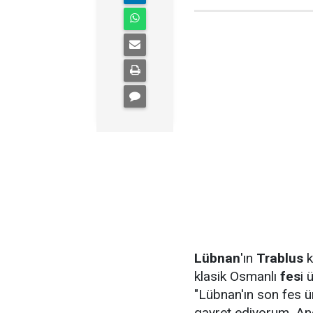
Lübnan
'ın
Trablus
k
klasik Osmanlı
fes
i 
"Lübnan'ın son fes ü
gayret ediyorum. Anc