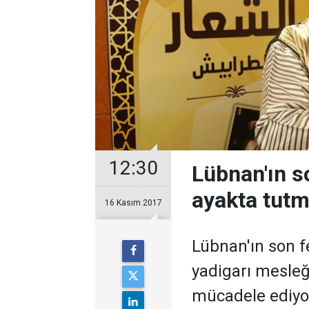
12:30
Lübnan'ın s
ayakta tutm
16 Kasım 2017
Lübnan'ın son 
yadigarı mesleğ
mücadele ediyo