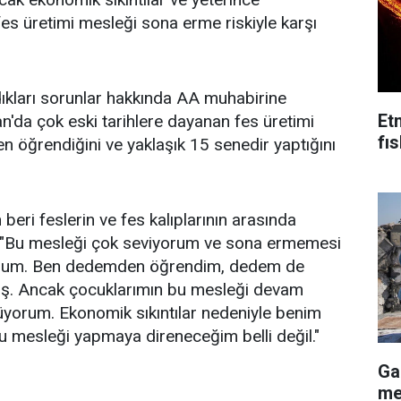
fes üretimi mesleği sona erme riskiyle karşı
ıkları sorunlar hakkında AA muhabirine
Et
'da çok eski tarihlere dayanan fes üretimi
fı
n öğrendiğini ve yaklaşık 15 senedir yaptığını
eri feslerin ve fes kalıplarının arasında
, "Bu mesleği çok seviyorum ve sona ermemesi
orum. Ben dedemden öğrendim, dedem de
ş. Ancak çocuklarımın bu mesleği devam
üyorum. Ekonomik sıkıntılar nedeniyle benim
u mesleği yapmaya direneceğim belli değil."
Ga
me