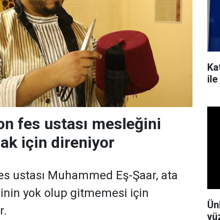
Kat
il
on fes ustası mesleğini
ak için direniyor
fes ustası Muhammed Eş-Şaar, ata
inin yok olup gitmemesi için
Ün
r.
yü