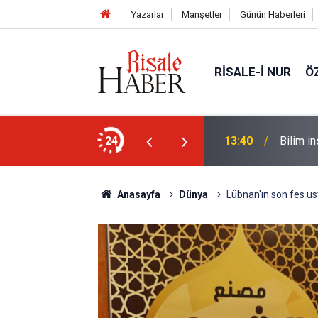
Yazarlar
Manşetler
Günün Haberleri
RISALE-I NUR
Ö
sorusu üzerine Müslüman oldu
24
13:40
Bilim in
Anasayfa
Dünya
Lübnan'ın son fes us