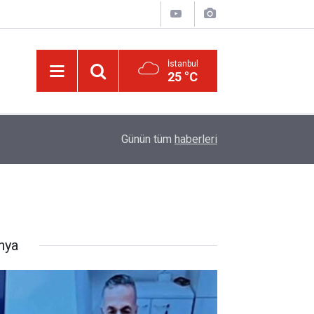
İstanbul
25 °C
13:00
Katil israil, Dr. Ebu Safiyye’yi işkence ile öldüre
Günün tüm
haberleri
nya