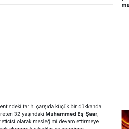
me
entindeki tarihi çarşıda küçük bir dükkanda
üreten 32 yaşındaki
Muhammed Eş-Şaar
,
reticisi olarak mesleğimi devam ettirmeye
ak ekonomik sıkıntılar ve yeterince