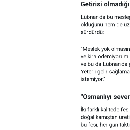
Getirisi olmadığı
Lübnan'da bu mesleğ
olduğunu hem de üzü
sürdürdü:
"Meslek yok olmasın
ve kira ödemiyorum
ve bu da Lübnan'da g
Yeterli gelir sağlam
istemiyor."
"Osmanlıyı seven 
İki farklı kalitede fes
doğal kamıştan üretiy
bu fesi, her gün taktı