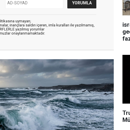
litikasına uymayan;
is
alar, inançlara saldırı içeren, imla kuralları ile yazılmamış,
ARFLERLE yazılmış yorumlar
ge
muzlar onaylanmamaktadır.
faz
Tr
Mü