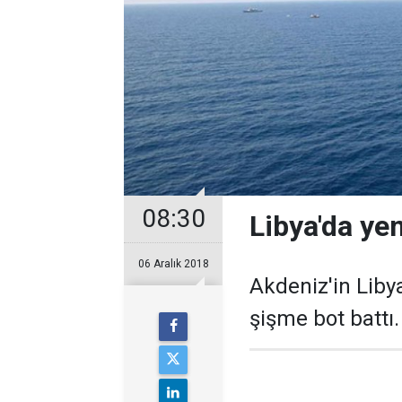
08:30
Libya'da ye
06 Aralık 2018
Akdeniz'in Liby
şişme bot battı