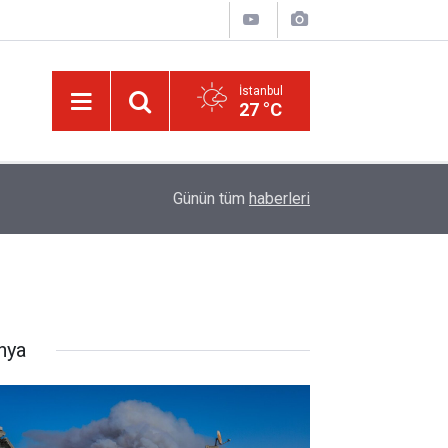
İstanbul
27 °C
09:45
Okullarında yapay zeka ile kopyaya karşı sözlü s
Günün tüm
haberleri
nya