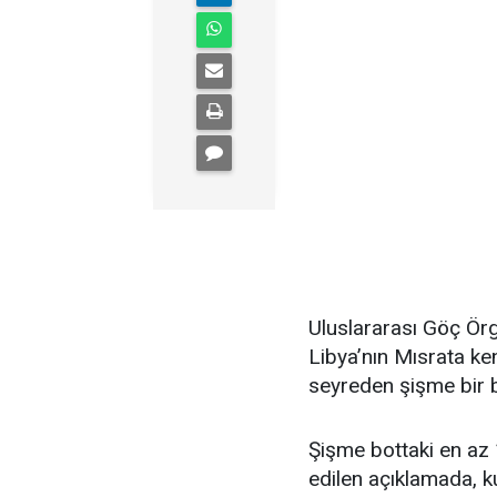
Uluslararası Göç Örg
Libya’nın Mısrata ke
seyreden şişme bir b
Şişme bottaki en az 1
edilen açıklamada, ku