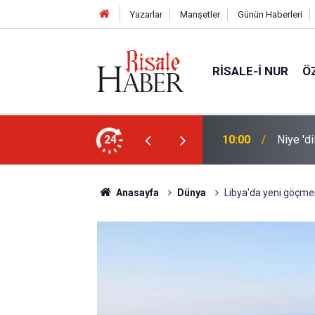
Yazarlar
Manşetler
Günün Haberleri
RISALE-I NUR
Ö
nleştiren, Zübeyir Gündüzalp yöntemi
24
10:00
Niye 'd
Anasayfa
Dünya
Libya'da yeni göçmen