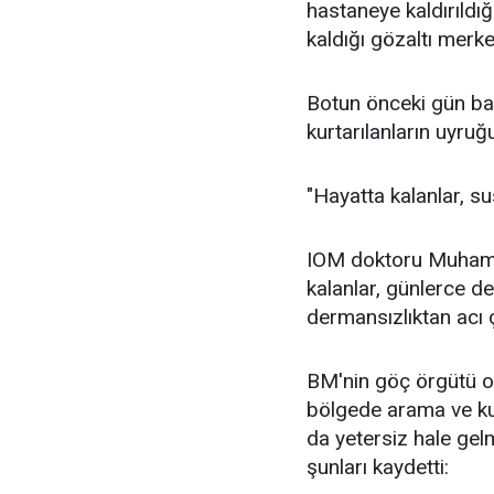
hastaneye kaldırıldı
kaldığı gözaltı merk
Botun önceki gün batt
kurtarılanların uyruğ
"Hayatta kalanlar, su
IOM doktoru Muhamm
kalanlar, günlerce d
dermansızlıktan acı çe
BM'nin göç örgütü o
bölgede arama ve ku
da yetersiz hale ge
şunları kaydetti: