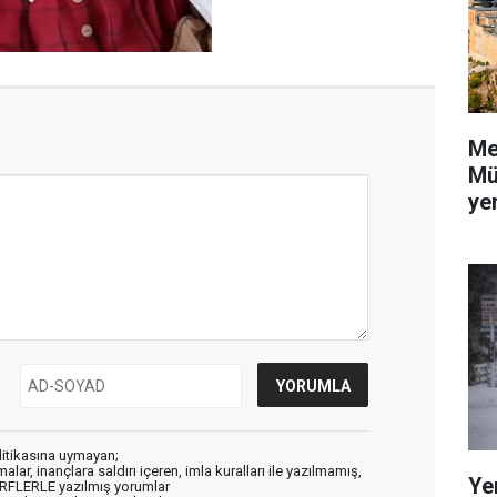
Me
Mü
yer
litikasına uymayan;
alar, inançlara saldırı içeren, imla kuralları ile yazılmamış,
Ye
ARFLERLE yazılmış yorumlar