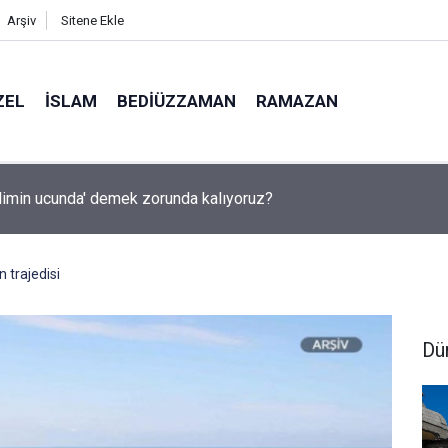
Arşiv
Sitene Ekle
ZEL
İSLAM
BEDIÜZZAMAN
RAMAZAN
ilimin ucunda' demek zorunda kalıyoruz?
 trajedisi
Dü