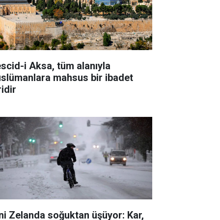
scid-i Aksa, tüm alanıyla
slümanlara mahsus bir ibadet
idir
ni Zelanda soğuktan üşüyor: Kar,