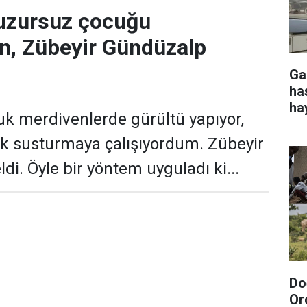
huzursuz çocuğu
en, Zübeyir Gündüzalp
Ga
ha
ha
uk merdivenlerde gürültü yapıyor,
k susturmaya çalışıyordum. Zübeyir
di. Öyle bir yöntem uyguladı ki...
Do
Or