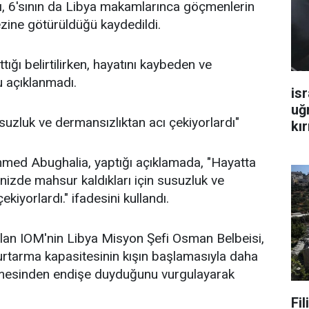
ğı, 6'sının da Libya makamlarınca göçmenlerin
ezine götürüldüğü kaydedildi.
ığı belirtilirken, hayatını kaybeden ve
u açıklanmadı.
isr
uğ
suzluk ve dermansızlıktan acı çekiyorlardı"
kır
ed Abughalia, yaptığı açıklamada, "Hayatta
enizde mahsur kaldıkları için susuzluk ve
kiyorlardı." ifadesini kullandı.
lan IOM'nin Libya Misyon Şefi Osman Belbeisi,
rtarma kapasitesinin kışın başlamasıyla daha
lmesinden endişe duyduğunu vurgulayarak
Fi