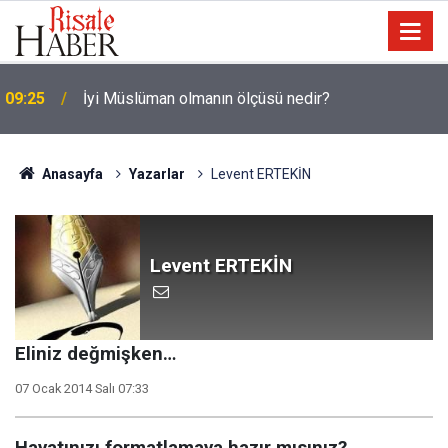
LGS yerleştirme raporu açıklandı: Şampiyonların
08:47
tercih ettiği liseler
Anasayfa
Yazarlar
Levent ERTEKİN
Levent ERTEKİN
Eliniz değmişken…
07 Ocak 2014 Salı 07:33