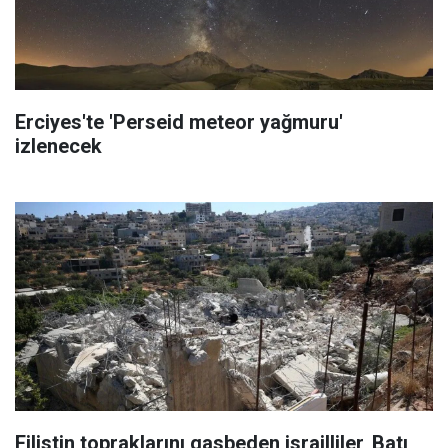
Erciyes'te 'Perseid meteor yağmuru'
izlenecek
Filistin topraklarını gasbeden israilliler, Batı