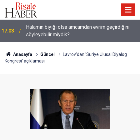
Halamın bıyığı olsa amcamdan evrim geçirdiğini
17:03
söyleyebilir miydik?
Güneş Tutulması 12 Ağustos'ta: Türkiye'den
16:05
görülecek mi?
Anasayfa
Güncel
Lavrov'dan 'Suriye Ulusal Diyalog
Kongresi' açıklaması