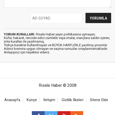
YORUM KURALLARI:
Risale Haber yayın politikasına uymayan;
Küfür, hakaret, rencide edici cümleler veya imalar, inançlara saldırı içeren,
imla kuralları ile yazılmamış,
Türkçe karakter kullanılmayan ve BÜYÜK HARFLERLE yazılmış yorumlar
Adınız kısmına uygun olmayan ve saçma rumuzlar onaylanmamaktadır.
Anlayışınız için teşekkür ederiz.
Risale Haber © 2008
Anasayfa
Künye
İletişim
Gizlilik İlkeleri
Sitene Ekle