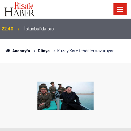
Biyoloji profesörünün parmağının ucunda niçin göz
21:18
yok?
Anasayfa
Dünya
Kuzey Kore tehditler savuruyor