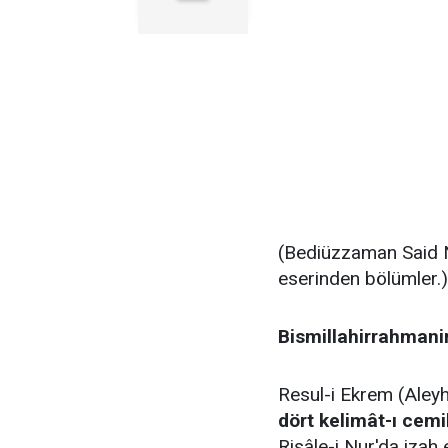
(Bediüzzaman Said 
eserinden bölümler.)
Bismillahirrahmani
Resul-i Ekrem (Aleyh
dört kelimât-ı cemi
Risâle-i Nur'da izah edildiği gibi—Cen