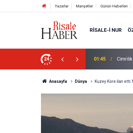
Yazarlar
Manşetler
Günün Haberleri
RISALE-I NUR
Ö
ün bu kelime ile saadet-i ebediye müjdesine
24
01:45
Cimrili
Anasayfa
Dünya
Kuzey Kore ilan etti