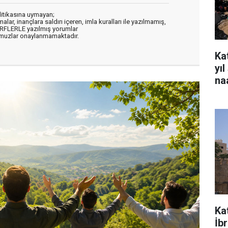
litikasına uymayan;
alar, inançlara saldırı içeren, imla kuralları ile yazılmamış,
ARFLERLE yazılmış yorumlar
muzlar onaylanmamaktadır.
Kat
yı
na
Ka
İb