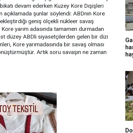
tbikatı devam ederken Kuzey Kore Dışişleri
an açıklamada şunlar söylendi: ABDnin Kore
kleştirdiği geniş ölçekli nükleer savaş
arın Kore yarım adasında tamamen durmadan
st düzey ABDli siyasetçilerden gelen bir dizi
Ga
mleri, Kore yarımadasında bir savaş olması
ha
dönüştürmüştür. Artık soru savaşın ne zaman
ha
Do