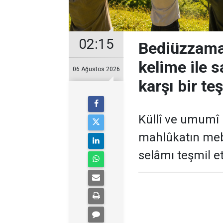
02:15
Bediüzzama
kelime ile 
06 Ağustos 2026
karşı bir t
Küllî ve umumî 
mahlûkatın meb
selâmı teşmil e