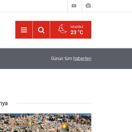
İstanbul
23 °C
01:15
Bildirilmedi mi ki insan için, kendi çalıştığından
Günün tüm
haberleri
nya