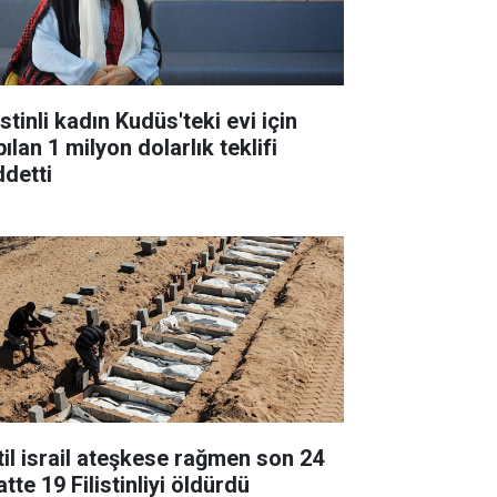
istinli kadın Kudüs'teki evi için
ılan 1 milyon dolarlık teklifi
ddetti
til israil ateşkese rağmen son 24
tte 19 Filistinliyi öldürdü