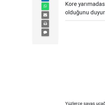
Kore yarımadası
olduğunu duyurd
Yüzlerce savaş uçağ