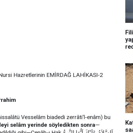
Fil
yap
re
Nursi Hazretlerinin EMİRDAĞ LAHİKASI-2
rrahim
issalâtü Vesselâm biadedi zerrâti'l-enâm) bu
Ka
leyi selâm yerinde söyledikten sonra
—
saa
âb-ı Hak اَلسَّلاَمُ عَلَيْكَ اَيُّهَا النَّبِىُّ