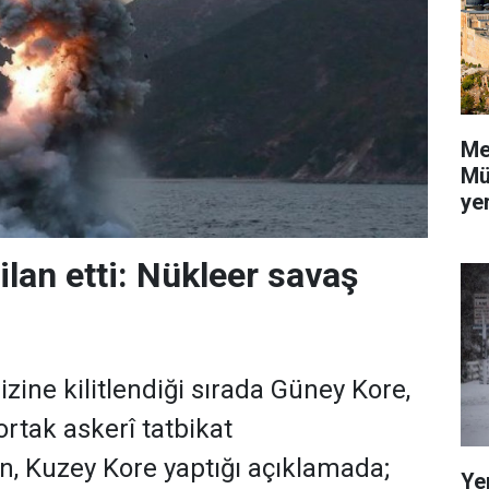
Me
Mü
yer
ilan etti: Nükleer savaş
zine kilitlendiği sırada Güney Kore,
 ortak askerî tatbikat
en, Kuzey Kore yaptığı açıklamada;
Ye