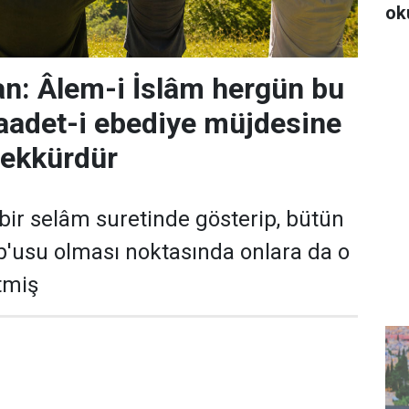
ok
n: Âlem-i İslâm hergün bu
saadet-i ebediye müjdesine
eşekkürdür
bir selâm suretinde gösterip, bütün
'usu olması noktasında onlara da o
tmiş