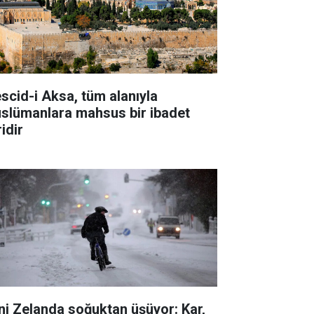
scid-i Aksa, tüm alanıyla
slümanlara mahsus bir ibadet
idir
ni Zelanda soğuktan üşüyor: Kar,