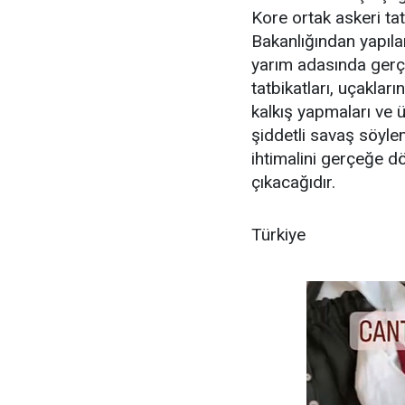
Kore ortak askeri ta
Bakanlığından yapıl
yarım adasında gerçe
tatbikatları, uçakl
kalkış yapmaları ve ü
şiddetli savaş söyle
ihtimalini gerçeğe 
çıkacağıdır.
Türkiye