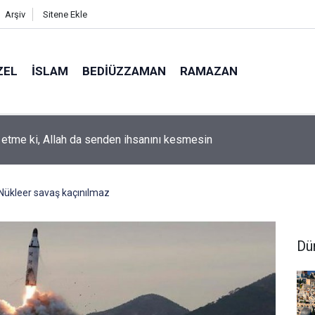
Arşiv
Sitene Ekle
ZEL
İSLAM
BEDIÜZZAMAN
RAMAZAN
k etme ki, Allah da senden ihsanını kesmesin
: Nükleer savaş kaçınılmaz
Dü