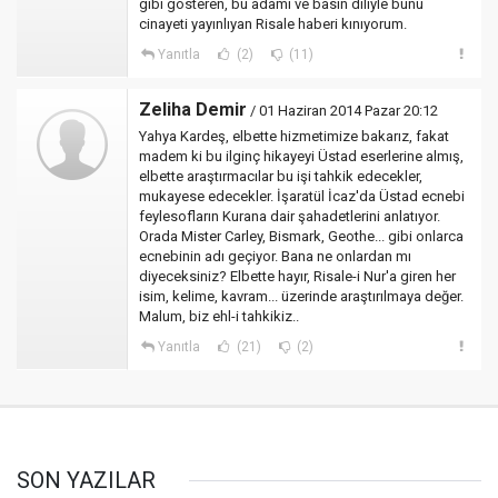
gibi gösteren, bu adamı ve basın diliyle bunu
cinayeti yayınlıyan Risale haberi kınıyorum.
Yanıtla
(2)
(11)
Zeliha Demir
/ 01 Haziran 2014 Pazar 20:12
Yahya Kardeş, elbette hizmetimize bakarız, fakat
madem ki bu ilginç hikayeyi Üstad eserlerine almış,
elbette araştırmacılar bu işi tahkik edecekler,
mukayese edecekler. İşaratül İcaz'da Üstad ecnebi
feylesofların Kurana dair şahadetlerini anlatıyor.
Orada Mister Carley, Bismark, Geothe... gibi onlarca
ecnebinin adı geçiyor. Bana ne onlardan mı
diyeceksiniz? Elbette hayır, Risale-i Nur'a giren her
isim, kelime, kavram... üzerinde araştırılmaya değer.
Malum, biz ehl-i tahkikiz..
Yanıtla
(21)
(2)
SON YAZILAR