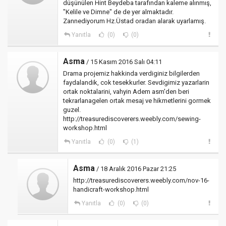
düşünülen Hint Beydeba tarafından kaleme alınmış,
"Kelile ve Dimne" de de yer almaktadır.
Zannediyorum Hz.Üstad oradan alarak uyarlamış.
Yanıtla
(0)
(0)
Asma
/ 15 Kasım 2016 Salı 04:11
Drama projemiz hakkinda verdiginiz bilgilerden
faydalandik, cok tesekkurler. Sevdigimiz yazarlarin
ortak noktalarini, vahyin Adem asm'den beri
tekrarlanagelen ortak mesaj ve hikmetlerini gormek
guzel.
http://treasurediscoverers.weebly.com/sewing-
workshop.html
Yanıtla
(0)
(1)
Asma
/ 18 Aralık 2016 Pazar 21:25
http://treasurediscoverers.weebly.com/nov-16-
handicraft-workshop.html
Yanıtla
(0)
(0)