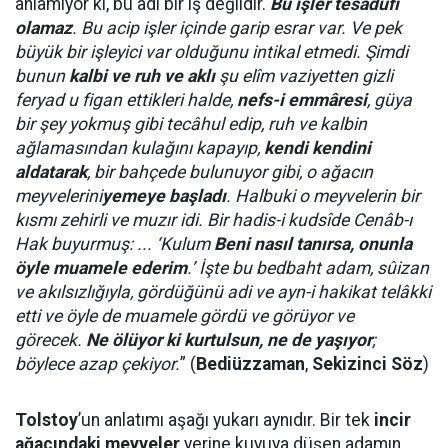
anlamıyor ki, bu adi bir iş değildir.
Bu işler tesadüfî
olamaz
. Bu acip işler içinde garip esrar var. Ve pek
büyük bir işleyici var olduğunu intikal etmedi. Şimdi
bunun
kalbi ve ruh ve aklı
şu elîm vaziyetten gizli
feryad u figan ettikleri halde,
nefs-i emmâresi
, güya
bir şey yokmuş gibi tecâhul edip, ruh ve kalbin
ağlamasından kulağını kapayıp,
kendi kendini
aldatarak
, bir bahçede bulunuyor gibi, o ağacın
meyvelerini
yemeye başladı
. Halbuki o meyvelerin bir
kısmı zehirli ve muzır idi. Bir hadis-i kudsîde Cenâb-ı
Hak buyurmuş: ... ‘Kulum
Beni nasıl tanırsa, onunla
öyle muamele ederim
.’ İşte bu bedbaht adam, sûizan
ve akılsızlığıyla, gördüğünü adi ve ayn-i hakikat telâkki
etti ve öyle de muamele gördü ve görüyor ve
görecek.
Ne ölüyor ki kurtulsun, ne de yaşıyor
;
böylece azap çekiyor.
” (
Bediüzzaman
,
Sekizinci Söz
)
Tolstoy
’un anlatımı aşağı yukarı aynıdır. Bir tek
incir
ağacındaki meyveler
yerine kuyuya düşen adamın