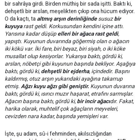
bir sahrâya girdi. Birden müthiş bir sada işitti. Baktı ki,
dehşetli bir arslan, meşelikten çıkıp ona hücum ediyor.
O da kaçtı, ta
altmış arşın derinliğinde
susuz
bir
kuyuya
rast geldi. Korkusundan kendini içine attı.
Yarısına kadar düşüp
elleri bir ağaca rast geldi
,
yapıştı. Kuyunun duvarında göğermiş olan o ağacın
iki kökü var. İki fare, biri beyaz, biri siyah, o iki köke
musallat olup kesiyorlar. Yukarıya baktı, gördü ki,
arslan, nöbetçi gibi kuyunun başında bekliyor. Aşağıya
baktı, gördü ki,
dehşetli bir ejderha
, içindedir. Başını
kaldırmış, otuz arşın yukarıdaki ayağına takarrup
etmiş.
Ağzı kuyu ağzı gibi geniştir.
Kuyunun duvarına
baktı, gördü ki, ısırıcı muzır haşarat, etrafını sarmışlar.
Ağacın başına baktı, gördü ki,
bir incir ağacı
dır. Fakat,
harika olarak, muhtelif çok ağaçların meyveleri,
cevizden nara kadar, başında yemişleri var.
İşte, şu adam, sû-i fehminden, akılsızlığından