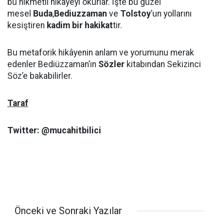
bu hikmetli hikâyeyi okurlar. İşte bu güzel
mesel
Buda
,
Bediuzzaman
ve
Tolstoy
’un yollarını
kesiştiren
kadim bir hakikat
tir.
Bu metaforik hikâyenin anlam ve yorumunu merak
edenler Bediüzzaman’ın
Sözler
kitabından Sekizinci
Söz’e bakabilirler.
Taraf
Twitter: @mucahitbilici
Önceki ve Sonraki Yazılar