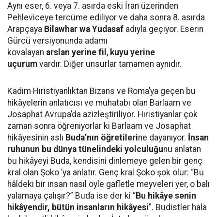
Aynı eser, 6. veya 7. asırda eski İran üzerinden
Pehleviceye tercüme ediliyor ve daha sonra 8. asırda
Arapçaya
Bilawhar wa Yudasaf
adıyla geçiyor. Eserin
Gürcü versiyonunda adamı
kovalayan
arslan
yerine
fil
,
kuyu yerine
uçurum
vardır. Diğer unsurlar tamamen aynıdır.
Kadim Hıristiyanlıktan Bizans ve Roma’ya geçen bu
hikâyelerin anlatıcısı ve muhatabı olan Barlaam ve
Josaphat Avrupa’da azizleştiriliyor. Hıristiyanlar çok
zaman sonra öğreniyorlar ki Barlaam ve Josaphat
hikâyesinin aslı
Buda’nın öğretileri
ne dayanıyor.
İnsan
ruhunun bu dünya tünelindeki yolculuğu
nu anlatan
bu hikâyeyi Buda, kendisini dinlemeye gelen bir genç
kral olan Şoko ’ya anlatır. Genç kral Şoko şok olur: “Bu
hâldeki bir insan nasıl öyle gafletle meyveleri yer, o balı
yalamaya çalışır?” Buda ise der ki “
Bu hikâye senin
hikâyendir, bütün insanların hikâyesi
”. Budistler hala