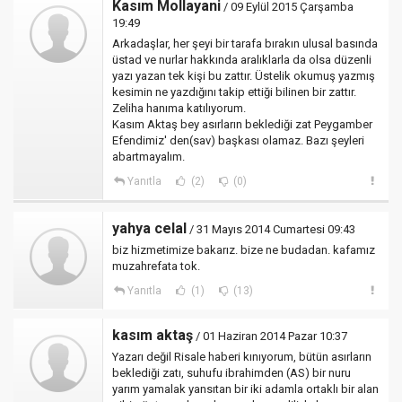
Kasım Mollayani
/ 09 Eylül 2015 Çarşamba
19:49
Arkadaşlar, her şeyi bir tarafa bırakın ulusal basında
üstad ve nurlar hakkında aralıklarla da olsa düzenli
yazı yazan tek kişi bu zattır. Üstelik okumuş yazmış
kesimin ne yazdığını takip ettiği bilinen bir zattır.
Zeliha hanıma katılıyorum.
Kasım Aktaş bey asırların beklediği zat Peygamber
Efendimiz' den(sav) başkası olamaz. Bazı şeyleri
abartmayalım.
Yanıtla
(2)
(0)
yahya celal
/ 31 Mayıs 2014 Cumartesi 09:43
biz hizmetimize bakarız. bize ne budadan. kafamız
muzahrefata tok.
Yanıtla
(1)
(13)
kasım aktaş
/ 01 Haziran 2014 Pazar 10:37
Yazarı değil Risale haberi kınıyorum, bütün asırların
beklediği zatı, suhufu ibrahimden (AS) bir nuru
yarım yamalak yansıtan bir iki adamla ortaklı bir alan