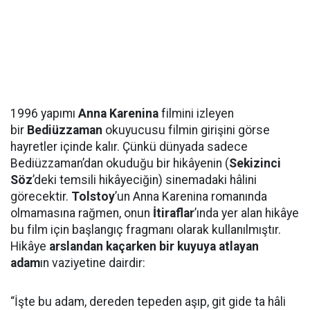
1996 yapımı
Anna Karenina
filmini izleyen
bir
Bediüzzaman
okuyucusu filmin girişini görse
hayretler içinde kalır. Çünkü dünyada sadece
Bediüzzaman’dan okuduğu bir hikâyenin (
Sekizinci
Söz
’deki temsili hikâyeciğin) sinemadaki hâlini
görecektir.
Tolstoy
’un Anna Karenina romanında
olmamasına rağmen, onun
İtiraflar
’ında yer alan hikâye
bu film için başlangıç fragmanı olarak kullanılmıştır.
Hikâye
arslandan kaçarken bir kuyuya atlayan
adam
ın vaziyetine dairdir:
“İşte bu adam, dereden tepeden aşıp, git gide ta hâli