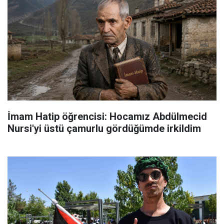
İmam Hatip öğrencisi: Hocamız Abdülmecid
Nursi'yi üstü çamurlu gördüğümde irkildim