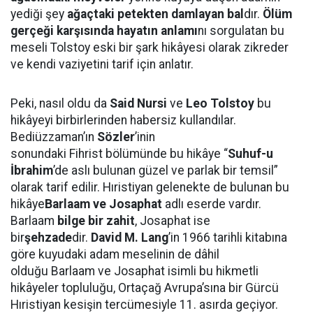
yediği şey
ağaçtaki petekten damlayan bal
dır.
Ölüm
gerçeği karşısında hayatın anlamı
nı sorgulatan bu
meseli Tolstoy eski bir şark hikâyesi olarak zikreder
ve kendi vaziyetini tarif için anlatır.
Peki, nasıl oldu da
Said Nursi
ve
Leo Tolstoy
bu
hikâyeyi birbirlerinden habersiz kullandılar.
Bediüzzaman’ın
Sözler
’inin
sonundaki Fihrist bölümünde bu hikâye “
Suhuf-u
İbrahim
’de aslı bulunan güzel ve parlak bir temsil”
olarak tarif edilir. Hıristiyan gelenekte de bulunan bu
hikâye
Barlaam ve Josaphat
adlı eserde vardır.
Barlaam
bilge bir zahit
, Josaphat ise
bir
şehzade
dir.
David M. Lang
’in 1966 tarihli kitabına
göre kuyudaki adam meselinin de dâhil
olduğu Barlaam ve Josaphat isimli bu hikmetli
hikâyeler topluluğu, Ortaçağ Avrupa’sına bir Gürcü
Hıristiyan kesişin tercümesiyle 11. asırda geçiyor.