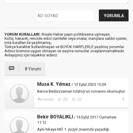
YORUM KURALLARI:
Risale Haber yayın politikasına uymayan;
Küfür, hakaret, rencide edici cümleler veya imalar, inançlara saldırı içeren,
imla kuralları ile yazılmamış,
Türkçe karakter kullanılmayan ve BÜYÜK HARFLERLE yazılmış yorumlar
Adınız kısmına uygun olmayan ve saçma rumuzlar onaylanmamaktadır.
Anlayışınız için teşekkür ederiz.
8 Yorum
Musa K. Yılmaz
/ 13 Eylül 2025 15:09
Bence Bediüzzaman tolstoy'un romanını okumuştur.
Yanıtla
(0)
(0)
Bekir BOYALIKLI
/ 16 Eylül 2017 Cumartesi
11:12
Aynı hikaye MÖ 1. yüzyıl civarında yaşadığı