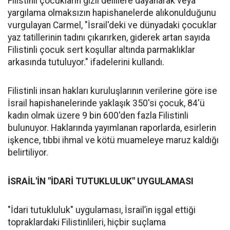
Filistinli çocukların gizli delillere dayanarak veya
yargılama olmaksızın hapishanelerde alıkonulduğunu
vurgulayan Carmel, "İsrail'deki ve dünyadaki çocuklar
yaz tatillerinin tadını çıkarırken, giderek artan sayıda
Filistinli çocuk sert koşullar altında parmaklıklar
arkasında tutuluyor." ifadelerini kullandı.
Filistinli insan hakları kuruluşlarının verilerine göre ise
İsrail hapishanelerinde yaklaşık 350'si çocuk, 84'ü
kadın olmak üzere 9 bin 600'den fazla Filistinli
bulunuyor. Haklarında yayımlanan raporlarda, esirlerin
işkence, tıbbi ihmal ve kötü muameleye maruz kaldığı
belirtiliyor.
İSRAİL'İN "İDARİ TUTUKLULUK" UYGULAMASI
"İdari tutukluluk" uygulaması, İsrail’in işgal ettiği
topraklardaki Filistinlileri, hiçbir suçlama