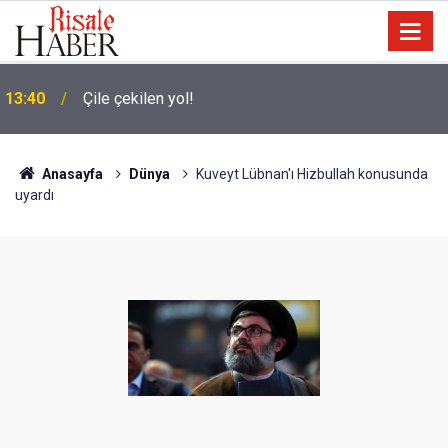
Terörist israilin hapishanelerinde alıkonan Filistinli
13:30
çocuk sayısı son bir yılda iki katına çıktı
Anasayfa
Dünya
Kuveyt Lübnan'ı Hizbullah konusunda
uyardı