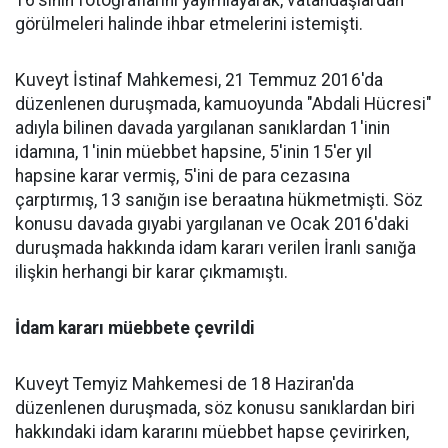
16'sının fotoğraflarını yayımlayarak, vatandaşlardan
görülmeleri halinde ihbar etmelerini istemişti.
Kuveyt İstinaf Mahkemesi, 21 Temmuz 2016'da
düzenlenen duruşmada, kamuoyunda "Abdali Hücresi"
adıyla bilinen davada yargılanan sanıklardan 1'inin
idamına, 1'inin müebbet hapsine, 5'inin 15'er yıl
hapsine karar vermiş, 5'ini de para cezasına
çarptırmış, 13 sanığın ise beraatına hükmetmişti. Söz
konusu davada gıyabi yargılanan ve Ocak 2016'daki
duruşmada hakkında idam kararı verilen İranlı sanığa
ilişkin herhangi bir karar çıkmamıştı.
İdam kararı müebbete çevrildi
Kuveyt Temyiz Mahkemesi de 18 Haziran'da
düzenlenen duruşmada, söz konusu sanıklardan biri
hakkındaki idam kararını müebbet hapse çevirirken,