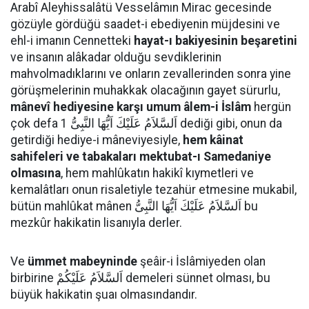
Arabî Aleyhissalâtü Vesselâmın Mirac gecesinde
gözüyle gördüğü saadet-i ebediyenin müjdesini ve
ehl-i imanın Cennetteki
hayat-ı bakiyesinin beşaretini
ve insanın alâkadar olduğu sevdiklerinin
mahvolmadıklarını ve onların zevallerinden sonra yine
görüşmelerinin muhakkak olacağının gayet sürurlu,
mânevî hediyesine karşı umum âlem-i İslâm
hergün
çok defa اَلسَّلاَمُ عَلَيْكَ اَيُّهَا النَّبِىُّ 1 dediği gibi, onun da
getirdiği hediye-i mâneviyesiyle,
hem kâinat
sahifeleri ve tabakaları mektubat-ı Samedaniye
olmasına
, hem mahlûkatın hakikî kıymetleri ve
kemalâtları onun risaletiyle tezahür etmesine mukabil,
bütün mahlûkat mânen اَلسَّلاَمُ عَلَيْكَ اَيُّهَا النَّبِىُّ bu
mezkûr hakikatin lisanıyla derler.
Ve
ümmet mabeyninde
şeâir-i İslâmiyeden olan
birbirine اَلسَّلاَمُ عَلَيْكُمْ demeleri sünnet olması, bu
büyük hakikatin şuaı olmasındandır.