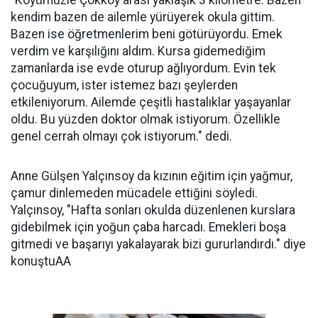
"Köyümüzle Çokköy arası yaklaşık 3 kilometre. Bazen
kendim bazen de ailemle yürüyerek okula gittim.
Bazen ise öğretmenlerim beni götürüyordu. Emek
verdim ve karşılığını aldım. Kursa gidemediğim
zamanlarda ise evde oturup ağlıyordum. Evin tek
çocuğuyum, ister istemez bazı şeylerden
etkileniyorum. Ailemde çeşitli hastalıklar yaşayanlar
oldu. Bu yüzden doktor olmak istiyorum. Özellikle
genel cerrah olmayı çok istiyorum." dedi.
Anne Gülşen Yalçınsoy da kızının eğitim için yağmur,
çamur dinlemeden mücadele ettiğini söyledi.
Yalçınsoy, "Hafta sonları okulda düzenlenen kurslara
gidebilmek için yoğun çaba harcadı. Emekleri boşa
gitmedi ve başarıyı yakalayarak bizi gururlandırdı." diye
konuştuAA