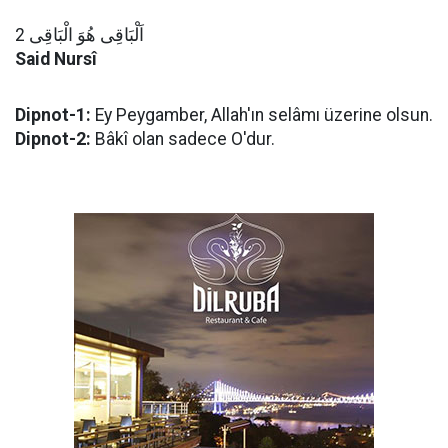
اَلْبَاقِى هُوَ الْبَاقِى 2
Said Nursî
Dipnot-1:
Ey Peygamber, Allah'ın selâmı üzerine olsun.
Dipnot-2:
Bâkî olan sadece O'dur.