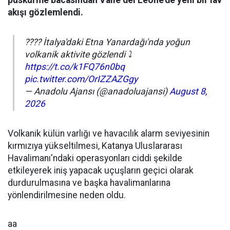
püskürme bacasından Valle del Leone'de yeni bir lav
akışı gözlemlendi.
???? İtalya'daki Etna Yanardağı'nda yoğun
volkanik aktivite gözlendi ⤵️
https://t.co/k1FQ76n0bq
pic.twitter.com/OrIZZAZGgy
— Anadolu Ajansı (@anadoluajansi)
August 8,
2026
Volkanik külün varlığı ve havacılık alarm seviyesinin
kırmızıya yükseltilmesi, Katanya Uluslararası
Havalimanı'ndaki operasyonları ciddi şekilde
etkileyerek iniş yapacak uçuşların geçici olarak
durdurulmasına ve başka havalimanlarına
yönlendirilmesine neden oldu.
aa