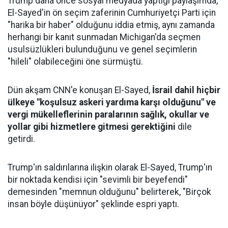
Trump daha önce sosyal medyada yaptığı paylaşımda,
El-Sayed'in ön seçim zaferinin Cumhuriyetçi Parti için
"harika bir haber" olduğunu iddia etmiş, aynı zamanda
herhangi bir kanıt sunmadan Michigan'da seçmen
usulsüzlükleri bulunduğunu ve genel seçimlerin
"hileli" olabileceğini öne sürmüştü.
Dün akşam CNN'e konuşan El-Sayed,
İsrail dahil hiçbir
ülkeye "koşulsuz askeri yardıma karşı olduğunu" ve
vergi mükelleflerinin paralarının sağlık, okullar ve
yollar gibi hizmetlere gitmesi gerektiğini
dile
getirdi.
Trump'ın saldırılarına ilişkin olarak El-Sayed, Trump'ın
bir noktada kendisi için "sevimli bir beyefendi"
demesinden "memnun olduğunu" belirterek, "Birçok
insan böyle düşünüyor" şeklinde espri yaptı.