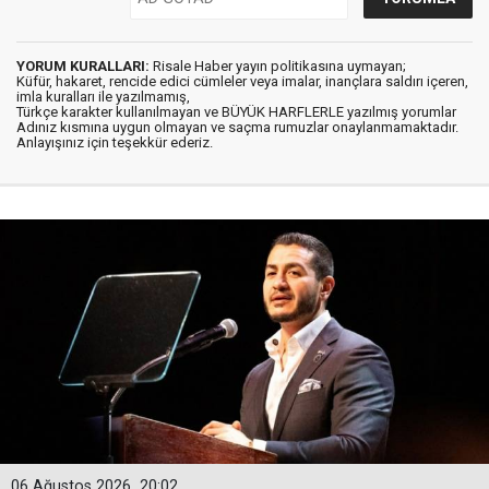
YORUM KURALLARI:
Risale Haber yayın politikasına uymayan;
Küfür, hakaret, rencide edici cümleler veya imalar, inançlara saldırı içeren,
imla kuralları ile yazılmamış,
Türkçe karakter kullanılmayan ve BÜYÜK HARFLERLE yazılmış yorumlar
Adınız kısmına uygun olmayan ve saçma rumuzlar onaylanmamaktadır.
Anlayışınız için teşekkür ederiz.
06 Ağustos 2026
20:02