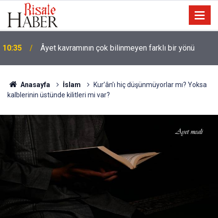
09:25
İyi Müslüman olmanın ölçüsü nedir?
Anasayfa
İslam
Kur’ân’ı hiç düşünmüyorlar mı? Yoksa
kalblerinin üstünde kilitleri mi var?