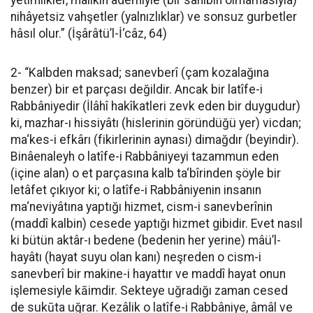
yetimlikler, mâlikin ademiyle (bir sâhibin olmamasıyla)
nihâyetsiz vahşetler (yalnızlıklar) ve sonsuz gurbetler
hâsıl olur.” (İşârâtü’l-İ‘câz, 64)
2- “Kalbden maksad; sanevberî (çam kozalağına
benzer) bir et parçası değildir. Ancak bir latîfe-i
Rabbâniyedir (İlâhî hakîkatleri zevk eden bir duygudur)
ki, mazhar-ı hissiyâtı (hislerinin göründüğü yer) vicdan;
ma‘kes-i efkârı (fikirlerinin aynası) dimağdır (beyindir).
Binâenaleyh o latîfe-i Rabbâniyeyi tazammun eden
(içine alan) o et parçasına kalb ta‘bîrinden şöyle bir
letâfet çıkıyor ki; o latîfe-i Rabbâniyenin insanın
ma‘neviyâtına yaptığı hizmet, cism-i sanevberînin
(maddî kalbin) cesede yaptığı hizmet gibidir. Evet nasıl
ki bütün aktâr-ı bedene (bedenin her yerine) mâü’l-
hayâtı (hayat suyu olan kanı) neşreden o cism-i
sanevberî bir makine-i hayattır ve maddî hayat onun
işlemesiyle kāimdir. Sekteye uğradığı zaman cesed
de sukūta uğrar. Kezâlik o latîfe-i Rabbâniye, âmâl ve