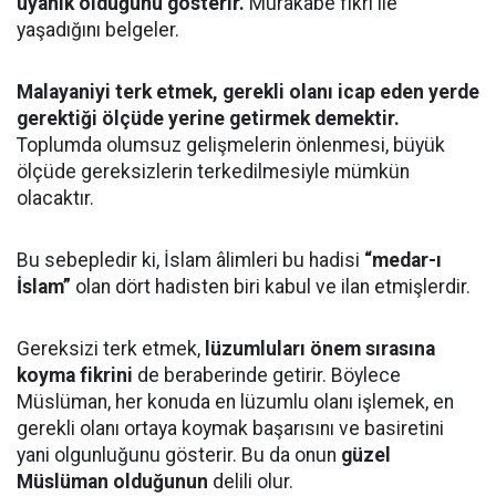
uyanık olduğunu gösterir.
Murakabe fikri ile
yaşadığını belgeler.
Malayaniyi terk etmek, gerekli olanı icap eden yerde
gerektiği ölçüde yerine getirmek demektir.
Toplumda olumsuz gelişmelerin önlenmesi, büyük
ölçüde gereksizlerin terkedilmesiyle mümkün
olacaktır.
Bu sebepledir ki, İslam âlimleri bu hadisi
“medar-ı
İslam”
olan dört hadisten biri kabul ve ilan etmişlerdir.
Gereksizi terk etmek,
lüzumluları önem sırasına
koyma fikrini
de beraberinde getirir. Böylece
Müslüman, her konuda en lüzumlu olanı işlemek, en
gerekli olanı ortaya koymak başarısını ve basiretini
yani olgunluğunu gösterir. Bu da onun
güzel
Müslüman olduğunun
delili olur.