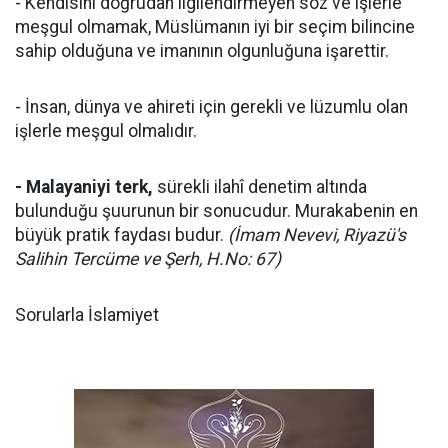
- Kendisini doğrudan ilgilendirmeyen söz ve işlerle
meşgul olmamak, Müslümanın iyi bir seçim bilincine
sahip olduğuna ve imanının olgunluğuna işarettir.
- İnsan, dünya ve ahireti için gerekli ve lüzumlu olan
işlerle meşgul olmalıdır.
- Malayaniyi terk,
sürekli ilahî denetim altında
bulunduğu şuurunun bir sonucudur. Murakabenin en
büyük pratik faydası budur.
(İmam Nevevi, Riyazü's
Salihin Tercüme ve Şerh, H.No: 67)
Sorularla İslamiyet