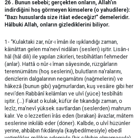
26 . Bunun sebebi; gerçekten onların, Allah’ın
indirdiğini hoş görmeyen kimselere (o yahudilere):
“Bazı hususlarda size itâat edeceğiz!” demeleridir.
Hâlbuki Allah, onların gizlediklerini biliyor.
1- “Kulaktaki zar, nûr-ı îmân ile ışıklandığı zaman,
kâinâttan gelen ma‘nevî nidâları (sesleri) işitir. Lisân-ı
hâl (hâl dili) ile yapılan zikirleri, tesbîhâtları fehmeder
(anlar). Hattâ o nûr-ı îman sâyesinde, rüzgârların
terennümâtını (hoş seslerini), bulutların na‘ralarını,
denizlerin dalgalarının negamâtını (nağmelerini) ve
hâkezâ (bunun gibi) yağmurlardan, kuş vesâire gibi her
nevi‘den Rabbânî kelâmları ve ulvî (yüce) tesbîhâtı
işitir. (...) Fakat o kulak, küfür ile tıkandığı zaman, o
lezîz, ma‘nevî yüksek savtlardan (seslerden) mahrum
kalır. Ve o lezzetleri îrâs eden (bırakan) âvazlar, mâtem
seslerine inkılâb eder (döner). Kalbde, o ulvî hüzünler
yerine, ahbâbın fıkdânıyla (kaybedilmesiyle) ebedî