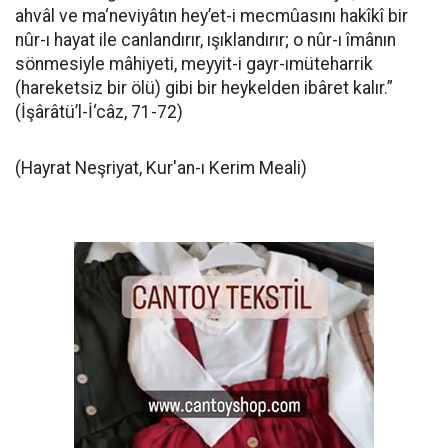
ahvâl ve ma‘neviyâtın hey’et-i mecmûasını hakîkî bir
nûr-ı hayat ile canlandırır, ışıklandırır; o nûr-ı îmânın
sönmesiyle mâhiyeti, meyyit-i gayr-ımüteharrik
(hareketsiz bir ölü) gibi bir heykelden ibâret kalır.”
(İşârâtü’l-İ‘câz, 71-72)
(Hayrat Neşriyat, Kur'an-ı Kerim Meali)