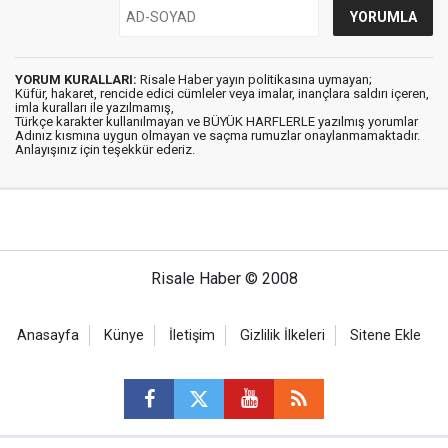
YORUM KURALLARI:
Risale Haber yayın politikasına uymayan;
Küfür, hakaret, rencide edici cümleler veya imalar, inançlara saldırı içeren,
imla kuralları ile yazılmamış,
Türkçe karakter kullanılmayan ve BÜYÜK HARFLERLE yazılmış yorumlar
Adınız kısmına uygun olmayan ve saçma rumuzlar onaylanmamaktadır.
Anlayışınız için teşekkür ederiz.
Risale Haber © 2008
Anasayfa
Künye
İletişim
Gizlilik İlkeleri
Sitene Ekle