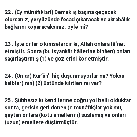
22 . (Ey münâfıklar!) Demek iş başına geçecek
olursanız, yeryüzünde fesad çıkaracak ve akrabâlık
bağlarını koparacaksınız, öyle mi?
23 . İşte onlar o kimselerdir ki, Allah onlara lâ‘net
etmiştir. Sonra (bu isyankâr hâllerine binâen) onları
sağırlaştırmış (1) ve gözlerini kör etmiştir.
24 . (Onlar) Kur’ân’ı hiç düşünmüyorlar mı? Yoksa
kalbler(inin) (2) üstünde kilitleri mi var?
25 . Şübhesiz ki kendilerine doğru yol belli olduktan
sonra, gerisin geri dönen (o münâfık)lar yok mu,
şeytan onlara (kötü amellerini) süslemiş ve onları
(uzun) emellere düşürmüştür.