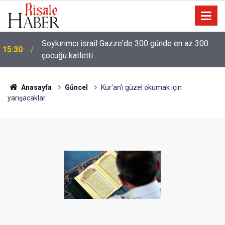
Soykırımcı israil Gazze'de 300 günde en az 300
15:30
çocuğu katletti
Anasayfa
Güncel
Kur'an'ı güzel okumak için
yarışacaklar