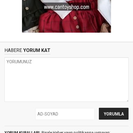
HABERE
YORUM KAT
YORUM KURALLARI:
Risale Haber yayın politikasına uymayan;