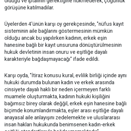
olduğu ve iptalinin gerektiğine hükmederek, çoğunluk
görüşüne katılmadılar.
Üyelerden 4'ünün karşı oy gerekçesinde, "nüfus kayıt
sisteminin aile bağlarını göstermesinin mümkün
olduğu ancak bu yapılırken kadının, erkek eşin
hanesine bağlı bir kayıt unsuruna dönüştürülmesinin
hukuk devletinin insan onuru ve eşitliğe dayalı
karakteriyle bağdaşmayacağı" ifade edildi.
Karşı oyda, "İtiraz konusu kural, evlilik birliği içinde aynı
hukuki durumda bulunan kadın ve erkek arasında
cinsiyete dayalı haklı bir neden içermeyen farklı
muamele oluşturmakta, kadının hukuki kişiliğini
bağımsız birey olarak değğil, erkek eşin hanesine bağlı
biçimde konumlandırmakta, eşler arası eşitliğe dayalı
anayasal aile anlayışını zedelemekte ve uluslararası
insan hakları hukukunda benimsenen kadın-erkek