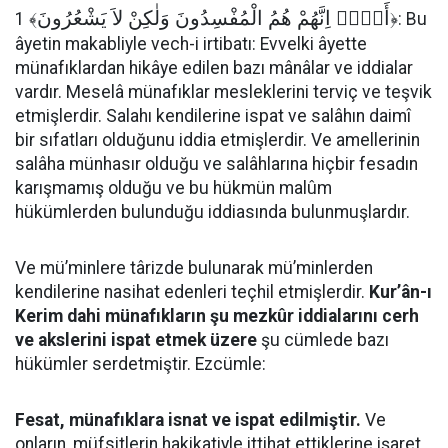
أَلاَۤ اِنَّهُمْ هُمُ الْمُفْسِدُونَ وَلٰكِنْ لاَ يَشْعُرُونَ
1 ﴾
﴿: Bu
âyetin makabliyle vech-i irtibatı: Evvelki âyette
münafıklardan hikâye edilen bazı mânâlar ve iddialar
vardır. Meselâ münafıklar mesleklerini terviç ve teşvik
etmişlerdir. Salahı kendilerine ispat ve salâhın daimî
bir sıfatları olduğunu iddia etmişlerdir. Ve amellerinin
salâha münhasır olduğu ve salâhlarına hiçbir fesadın
karışmamış olduğu ve bu hükmün malûm
hükümlerden bulunduğu iddiasında bulunmuşlardır.
Ve mü’minlere târizde bulunarak mü’minlerden
kendilerine nasihat edenleri teçhil etmişlerdir.
Kur’ân-ı
Kerim dahi münafıkların şu mezkûr iddialarını cerh
ve akslerini ispat etmek üzere
şu cümlede bazı
hükümler serdetmiştir. Ezcümle:
Fesat, münafıklara isnat ve ispat edilmiştir.
Ve
onların, müfsitlerin hakikatiyle ittihat ettiklerine işaret