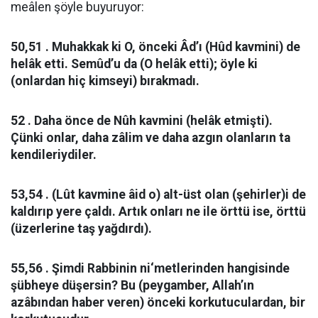
meâlen şöyle buyuruyor:
50,51 . Muhakkak ki O, önceki Âd’ı (Hûd kavmini) de
helâk etti. Semûd’u da (O helâk etti); öyle ki
(onlardan hiç kimseyi) bırakmadı.
52 . Daha önce de Nûh kavmini (helâk etmişti).
Çünki onlar, daha zâlim ve daha azgın olanların ta
kendileriydiler.
53,54 . (Lût kavmine âid o) alt-üst olan (şehirler)i de
kaldırıp yere çaldı. Artık onları ne ile örttü ise, örttü
(üzerlerine taş yağdırdı).
55,56 . Şimdi Rabbinin ni‘metlerinden hangisinde
şübheye düşersin? Bu (peygamber, Allah’ın
azâbından haber veren) önceki korkutuculardan, bir