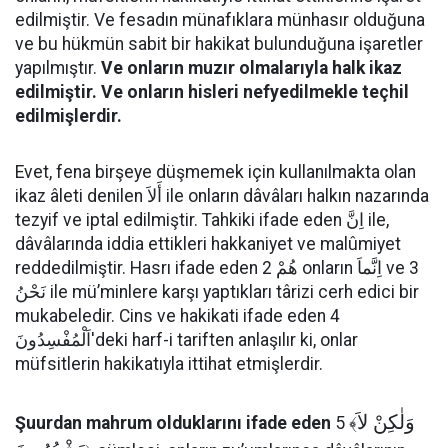
edilmiştir. Ve fesadın münafıklara münhasır olduğuna
ve bu hükmün sabit bir hakikat bulunduğuna işaretler
yapılmıştır.
Ve onların muzır olmalarıyla halk ikaz
edilmiştir. Ve onların hisleri nefyedilmekle teçhil
edilmişlerdir.
Evet, fena birşeye düşmemek için kullanılmakta olan
ikaz âleti denilen أَلاَ ile onların dâvâları halkın nazarında
tezyif ve iptal edilmiştir. Tahkiki ifade eden اِنَّ ile,
dâvâlarında iddia ettikleri hakkaniyet ve malûmiyet
reddedilmiştir. Hasrı ifade eden 2 هُمْ onların اِنَّماَ ve 3
نَحْنُ ile mü’minlere karşı yaptıkları târizi cerh edici bir
mukabeledir. Cins ve hakikati ifade eden 4
اَلْمُفْسِدُونَ'deki harf-i tariften anlaşılır ki, onlar
müfsitlerin hakikatıyla ittihat etmişlerdir.
وَلٰكِنْ لاَ
Şuurdan mahrum olduklarını ifade eden
5 ﴾