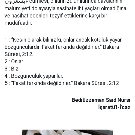
يَشْعُرُونَ
﴿ cümlesi, onların zu’umlarınca dâvâlarının
malumiyeti dolayısıyla nasihate ihtiyaçları olmadığına
ve nasihat edenleri tezyif ettiklerine karşı bir
müdafaadır.
1 : “Kesin olarak biliniz ki, onlar ancak kötülük yayan
bozgunculardır. Fakat farkında değildirler.” Bakara
Sûresi, 2:12.
2 : Onlar.
3 : Biz.
4 : Bozgunculuk yapanlar.
5 : “Fakat farkında değildirler.” Bakara Sûresi, 2:12
Bediüzzaman Said Nursi
İşaratü'l-İ'caz