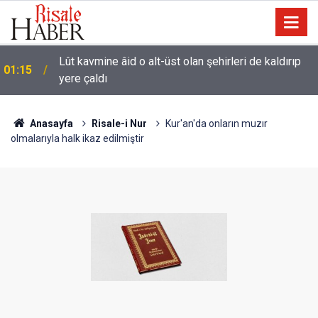
Lût kavmine âid o alt-üst olan şehirleri de kaldırıp
01:15
yere çaldı
Kâinat, bütün âlemleriyle o cilve ile hayattar ve
00:01
ziyadardır
Anasayfa
Risale-i Nur
Kur'an'da onların muzır
olmalarıyla halk ikaz edilmiştir