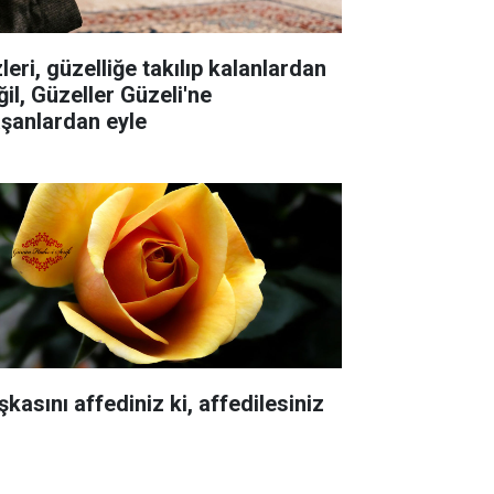
leri, güzelliğe takılıp kalanlardan
ğil, Güzeller Güzeli'ne
aşanlardan eyle
kasını affediniz ki, affedilesiniz