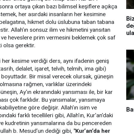
onra ortaya çıkan bazı bilimsel keşiflere açıkça
emek, her asırdaki insanların her kesimine
Biz
 belagatına, hikmet dolu üslubuna taban tabana
de
stir. Allah’ın sonsuz ilim ve hikmetini yansıtan
ul
a ve heveslere prim vermesini beklemek çok saf
i olsa gerektir.
i her kesime verdiği ders, aynı ifadenin geniş
srih, delalet, işaret, telvih, telmih, ima gibi)
lı boyuttadır. Bir misal verecek olursak, güneşin
lmasına rağmen, varlıklar üzerindeki
Güneşin, Ay’ın ekranındaki yansıması ile, bir kar
ası çok farklıdır. Bu yansımalar, yansımaya
kabiliyetine göre değişir. Allah’ın isim ve
Baş
ındaki farklı tecellileri gibi, Allah’ın, Kur’an’daki
ve kudretinin yansımalarına da bu pencereden
llah b. Mesud’un dediği gibi,
"Kur’an’da her