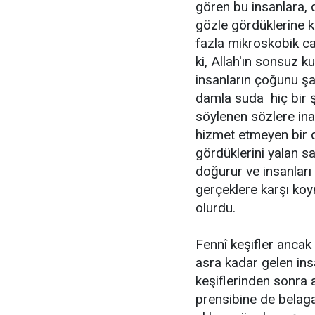
gören bu insanlara, 
gözle gördüklerine k
fazla mikroskobik ca
ki, Allah'ın sonsuz k
insanların çoğunu şaş
damla suda hiç bir 
söylenen sözlere ina
hizmet etmeyen bir d
gördüklerini yalan sa
doğurur ve insanları
gerçeklere karşı koy
olurdu.
Fennî keşifler ancak
asra kadar gelen ins
keşiflerinden sonra 
prensibine de belagat