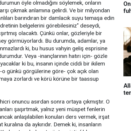
durumun öyle olmadığını söylemek, onların
On
arşı çıkmak anlamına gelirdi. Ve bir milyondan
fu
nlıları barındıran bir damlacık suyu temaşa edin
udretinin belgelerini görebilesiniz" deseydi,
ırtmış olacaktı. Çünkü onlar, gözleriyle bir
şey görmüyorlardı. Bu durumda, adamlar, ya
nmazlardı ki, bu husus vahyin geliş esprisine
urumdur. Veya -inançlarının hatırı için- gözle
yacaklar ki bu, insanın içinde ciddi bir ikilem
 -o günkü görgülerine göre- çok açık olan
maya zorlardı ve körü körüne bir taassup
Al
te
 hicri onuncu asırdan sonra ortaya çıkmıştır. O
anları şaşırtmak, yalnız yeni müspet fenlerin
ancak anlaşılabilen konuları ders vermek, irşat
 kuralına da aykırıdır. Demek ki, insanların