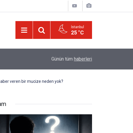
İstanbul
25 °C
16:00
Canlılar niye iki gözlü?
Günün tüm
haberleri
a haber veren bir mucize neden yok?
lam