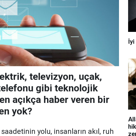
İy
lektrik, televizyon, uçak,
elefonu gibi teknolojik
en açıkça haber veren bir
en yok?
All
hi
saadetinin yolu, insanların akıl, ruh
ze