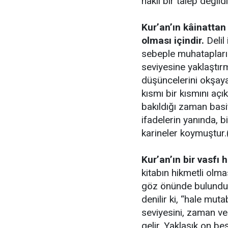
haklı bir talep değildi
Kur’an’ın kâinattan 
olması içindir.
Delil
sebeple muhatapların
seviyesine yaklaştırm
düşüncelerini okşayac
kısmı bir kısmını açı
bakıldığı zaman basit
ifadelerin yanında, b
karineler koymuştur
Kur’an’ın bir vasfı 
kitabın hikmetli olm
göz önünde bulundur
denilir ki, “hale mut
seviyesini, zaman ve
gelir. Yaklaşık on be