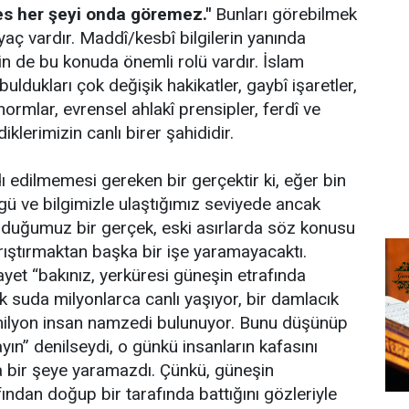
es her şeyi onda göremez."
Bunları görebilmek
tiyaç vardır. Maddî/kesbî bilgilerin yanında
rin de bu konuda önemli rolü vardır. İslam
buldukları çok değişik hakikatler, gaybî işaretler,
 normlar, evrensel ahlakî prensipler, ferdî ve
iklerimizin canlı birer şahididir.
 edilmemesi gereken bir gerçektir ki, eğer bin
rgü ve bilgimizle ulaştığımız seviyede ancak
lduğumuz bir gerçek, eski asırlarda söz konusu
arıştırmaktan başka bir işe yaramayacaktı.
ayet “bakınız, yerküresi güneşin etrafında
k suda milyonlarca canlı yaşıyor, bir damlacık
lyon insan namzedi bulunuyor. Bunu düşünüp
layın” denilseydi, o günkü insanların kafasını
a bir şeye yaramazdı. Çünkü, güneşin
fından doğup bir tarafında battığını gözleriyle