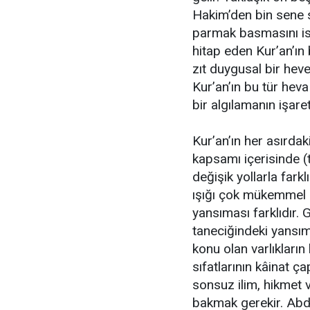
Hakim’den bin sene s
parmak basmasını ist
hitap eden Kur’an’ın
zıt duygusal bir heve
Kur’an’ın bu tür hev
bir algılamanın işaret
Kur’an’ın her asırdak
kapsamı içerisinde (ta
değişik yollarla fark
ışığı çok mükemmel o
yansıması farklıdır. 
taneciğindeki yansım
konu olan varlıkların 
sıfatlarının kâinat çap
sonsuz ilim, hikmet 
bakmak gerekir. Abdu