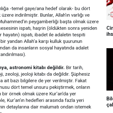
nlığa -temel gaye/ana hedef olarak- bu dört
ere indirilmiştir. Bunlar, Allah’ın varlığı ve
z. Muhammed’in peygamberliği başta olmak üzere
Ci
sesinin ispatı, haşrin (öldükten sonra yeniden
ih
r hayatın) ispatı, ibadet ile adaletin tespiti
 bir yandan Allah’a karşı kulluk şuurunun
yandan da insanların sosyal hayatında adalet
zandırılması).
imya, astronomi kitabı değildir.
Bir tarih,
i, zeoloji, jeoloji kitabı da değildir. Şüphesiz
a ait bazı bilgilere de yer verilmiştir. Fakat
onusu dört temel unsuru pekiştirmek, onların
n bir örnek olmak üzere Kur’an’da yer
Bil
le, Kur’an’ın hedefleri arasında fazla yeri
ça
inin detaylarına dair malumatı ondan istemek