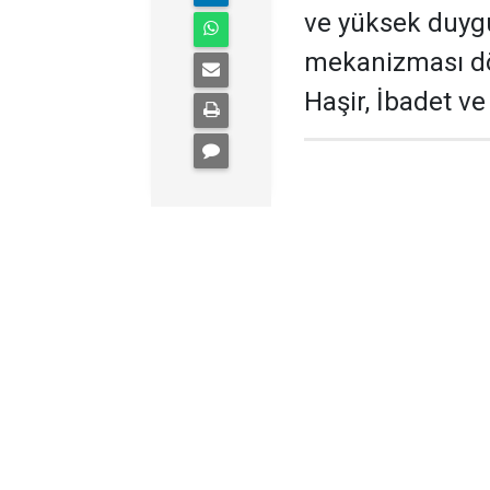
ve yüksek duygu
mekanizması dö
Haşir, İbadet v