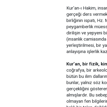
Kur’an-ı Hakim, insa
gerçeği ders vermek üz
birliğinin ispatı, H
peygamberlik müesse
dirilişin ve yepyeni bi
(insanlık camiasında
yerleştirilmesi, bir 
anlayışına işlerlik ka
Kur’an, bir fizik, k
coğrafya, bir arkeoloj
bütün bu ilim dalların
bunlar, yalnız söz k
gerçekliğini göstere
almışlardır. Bu sebep
olmayan fen bilgiler