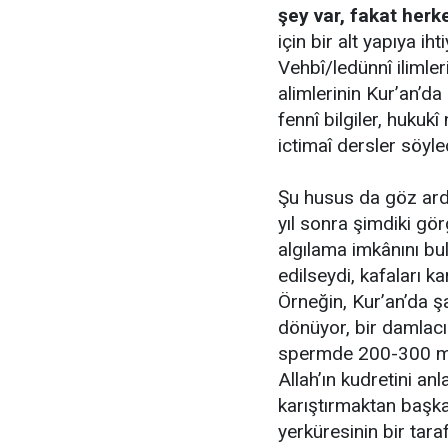
şey var, fakat herk
için bir alt yapıya ih
Vehbî/ledünnî ilimle
alimlerinin Kur’an’da 
fennî bilgiler, hukukî
ictimaî dersler söyled
Şu husus da göz ardı
yıl sonra şimdiki gö
algılama imkânını bu
edilseydi, kafaları k
Örneğin, Kur’an’da ş
dönüyor, bir damlacı
spermde 200-300 mi
Allah’ın kudretini an
karıştırmaktan başk
yerküresinin bir tara