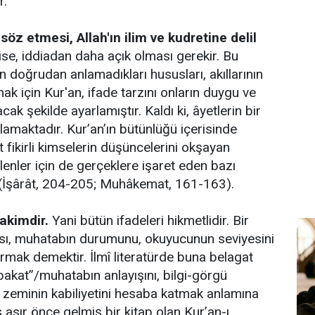
r.
söz etmesi, Allah'ın ilim ve kudretine delil
 ise, iddiadan daha açık olması gerekir. Bu
 doğrudan anlamadıkları hususları, akıllarının
ak için Kur'an, ifade tarzını onların duygu ve
ak şekilde ayarlamıştır. Kaldı ki, âyetlerin bir
klamaktadır. Kur’an’ın bütünlüğü içerisinde
 fikirli kimselerin düşüncelerini okşayan
ilenler için de gerçeklere işaret eden bazı
.(İşârât, 204-205; Muhâkemat, 161-163).
hakimdir.
Yani bütün ifadeleri hikmetlidir. Bir
ası, muhatabın durumunu, okuyucunun seviyesini
mak demektir. İlmî literatürde buna belagat
abakat”/muhatabın anlayışını, bilgi-görgü
 zeminin kabiliyetini hesaba katmak anlamına
ş asır önce gelmiş bir kitap olan Kur’an-ı