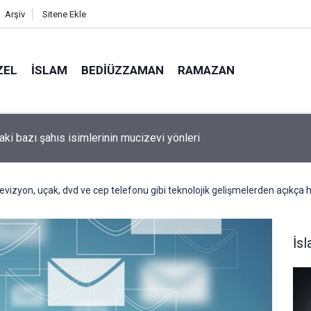
Arşiv
Sitene Ekle
ZEL
İSLAM
BEDIÜZZAMAN
RAMAZAN
Amerika'da seçim kazanan Müslüman adaya kin kustu
televizyon, uçak, dvd ve cep telefonu gibi teknolojik gelişmelerden açıkç
İs