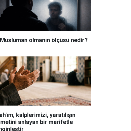
i Müslüman olmanın ölçüsü nedir?
ah'ım, kalplerimizi, yaratılışın
kmetini anlayan bir marifetle
nginleştir