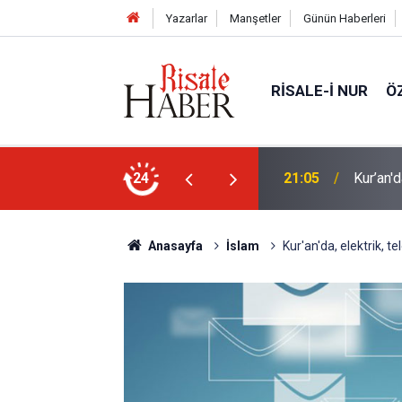
Yazarlar
Manşetler
Günün Haberleri
RISALE-I NUR
Ö
n mucizevi yönleri
24
20:02
Trump, 
Anasayfa
İslam
Kur'an'da, elektrik, 