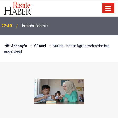
Biyoloji profesörünün parmağının ucunda niçin göz
21:18
yok?
Anasayfa
Güncel
Kur'an-ı Kerim öğrenmek onlar için
engel değil