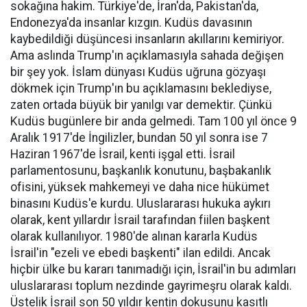
sokağına hakim. Türkiye'de, İran'da, Pakistan'da,
Endonezya'da insanlar kızgın. Kudüs davasının
kaybedildiği düşüncesi insanların akıllarını kemiriyor.
Ama aslında Trump'ın açıklamasıyla sahada değişen
bir şey yok. İslam dünyası Kudüs uğruna gözyaşı
dökmek için Trump'ın bu açıklamasını beklediyse,
zaten ortada büyük bir yanılgı var demektir. Çünkü
Kudüs bugünlere bir anda gelmedi. Tam 100 yıl önce 9
Aralık 1917'de İngilizler, bundan 50 yıl sonra ise 7
Haziran 1967'de İsrail, kenti işgal etti. İsrail
parlamentosunu, başkanlık konutunu, başbakanlık
ofisini, yüksek mahkemeyi ve daha nice hükümet
binasını Kudüs'e kurdu. Uluslararası hukuka aykırı
olarak, kent yıllardır İsrail tarafından fiilen başkent
olarak kullanılıyor. 1980'de alınan kararla Kudüs
İsrail'in "ezeli ve ebedi başkenti" ilan edildi. Ancak
hiçbir ülke bu kararı tanımadığı için, İsrail'in bu adımları
uluslararası toplum nezdinde gayrimeşru olarak kaldı.
Üstelik İsrail son 50 yıldır kentin dokusunu kasıtlı