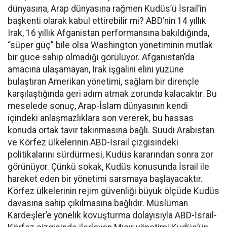
dünyasına, Arap dünyasına rağmen Kudüs’ü İsrail’in
başkenti olarak kabul ettirebilir mi? ABD’nin 14 yıllık
Irak, 16 yıllık Afganistan performansına bakıldığında,
“süper güç” bile olsa Washington yönetiminin mutlak
bir güce sahip olmadığı görülüyor. Afganistan’da
amacına ulaşamayan, Irak işgalini elini yüzüne
bulaştıran Amerikan yönetimi, sağlam bir dirençle
karşılaştığında geri adım atmak zorunda kalacaktır. Bu
meselede sonuç, Arap-İslam dünyasının kendi
içindeki anlaşmazlıklara son vererek, bu hassas
konuda ortak tavır takınmasına bağlı. Suudi Arabistan
ve Körfez ülkelerinin ABD-İsrail çizgisindeki
politikalarını sürdürmesi, Kudüs kararından sonra zor
görünüyor. Çünkü sokak, Kudüs konusunda İsrail ile
hareket eden bir yönetimi sarsmaya başlayacaktır.
Körfez ülkelerinin rejim güvenliği büyük ölçüde Kudüs
davasına sahip çıkılmasına bağlıdır. Müslüman
Kardeşler’e yönelik kovuşturma dolayısıyla ABD-İsrail-