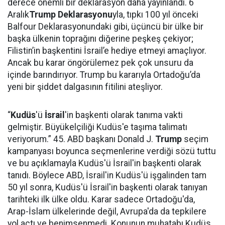
derece önemli bir deklarasyon daha yayınlandı. 6
Aralık
Trump Deklarasyonu
yla, tıpkı 100 yıl önceki
Balfour Deklarasyonundaki gibi, üçüncü bir ülke bir
başka ülkenin toprağını diğerine peşkeş çekiyor;
Filistin’in başkentini İsrail’e hediye etmeyi amaçlıyor.
Ancak bu karar öngörülemez pek çok unsuru da
içinde barındırıyor. Trump bu kararıyla Ortadoğu’da
yeni bir şiddet dalgasının fitilini ateşliyor.
“
Kudüs
'ü
İsrail
'in başkenti olarak tanıma vakti
gelmiştir. Büyükelçiliği Kudüs'e taşıma talimatı
veriyorum.” 45. ABD başkanı Donald J.
Trump
seçim
kampanyası boyunca seçmenlerine verdiği sözü tuttu
ve bu açıklamayla Kudüs'ü İsrail'in başkenti olarak
tanıdı. Böylece ABD, İsrail'in Kudüs'ü işgalinden tam
50 yıl sonra, Kudüs'ü İsrail'in başkenti olarak tanıyan
tarihteki ilk ülke oldu. Karar sadece Ortadoğu'da,
Arap-İslam ülkelerinde değil, Avrupa'da da tepkilere
yol açtı ve benimsenmedi. Konunun muhatabı Kudüs