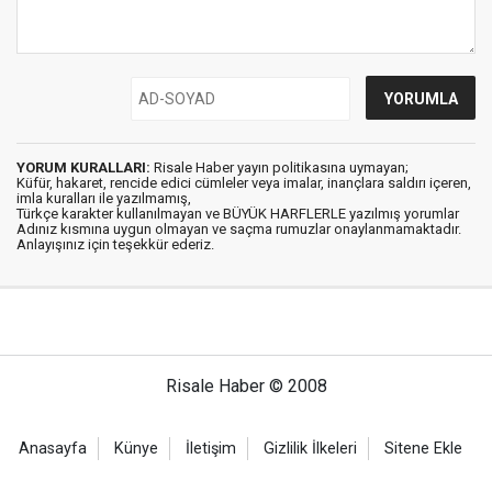
YORUM KURALLARI:
Risale Haber yayın politikasına uymayan;
Küfür, hakaret, rencide edici cümleler veya imalar, inançlara saldırı içeren,
imla kuralları ile yazılmamış,
Türkçe karakter kullanılmayan ve BÜYÜK HARFLERLE yazılmış yorumlar
Adınız kısmına uygun olmayan ve saçma rumuzlar onaylanmamaktadır.
Anlayışınız için teşekkür ederiz.
Risale Haber © 2008
Anasayfa
Künye
İletişim
Gizlilik İlkeleri
Sitene Ekle