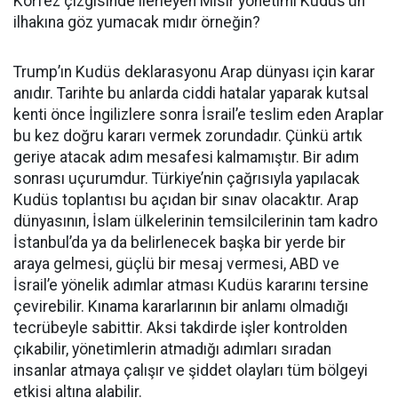
Körfez çizgisinde ilerleyen Mısır yönetimi Kudüs’ün
ilhakına göz yumacak mıdır örneğin?
Trump’ın Kudüs deklarasyonu Arap dünyası için karar
anıdır. Tarihte bu anlarda ciddi hatalar yaparak kutsal
kenti önce İngilizlere sonra İsrail’e teslim eden Araplar
bu kez doğru kararı vermek zorundadır. Çünkü artık
geriye atacak adım mesafesi kalmamıştır. Bir adım
sonrası uçurumdur. Türkiye’nin çağrısıyla yapılacak
Kudüs toplantısı bu açıdan bir sınav olacaktır. Arap
dünyasının, İslam ülkelerinin temsilcilerinin tam kadro
İstanbul’da ya da belirlenecek başka bir yerde bir
araya gelmesi, güçlü bir mesaj vermesi, ABD ve
İsrail’e yönelik adımlar atması Kudüs kararını tersine
çevirebilir. Kınama kararlarının bir anlamı olmadığı
tecrübeyle sabittir. Aksi takdirde işler kontrolden
çıkabilir, yönetimlerin atmadığı adımları sıradan
insanlar atmaya çalışır ve şiddet olayları tüm bölgeyi
etkisi altına alabilir.