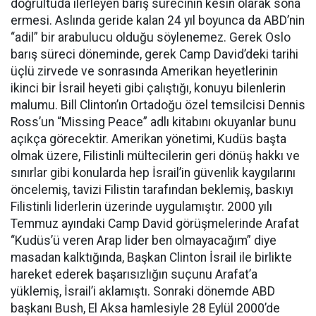
doğrultuda ilerleyen barış sürecinin kesin olarak sona
ermesi. Aslında geride kalan 24 yıl boyunca da ABD’nin
“adil” bir arabulucu olduğu söylenemez. Gerek Oslo
barış süreci döneminde, gerek Camp David’deki tarihi
üçlü zirvede ve sonrasında Amerikan heyetlerinin
ikinci bir İsrail heyeti gibi çalıştığı, konuyu bilenlerin
malumu. Bill Clinton’ın Ortadoğu özel temsilcisi Dennis
Ross’un “Missing Peace” adlı kitabını okuyanlar bunu
açıkça görecektir. Amerikan yönetimi, Kudüs başta
olmak üzere, Filistinli mültecilerin geri dönüş hakkı ve
sınırlar gibi konularda hep İsrail’in güvenlik kaygılarını
öncelemiş, tavizi Filistin tarafından beklemiş, baskıyı
Filistinli liderlerin üzerinde uygulamıştır. 2000 yılı
Temmuz ayındaki Camp David görüşmelerinde Arafat
“Kudüs’ü veren Arap lider ben olmayacağım” diye
masadan kalktığında, Başkan Clinton İsrail ile birlikte
hareket ederek başarısızlığın suçunu Arafat’a
yüklemiş, İsrail’i aklamıştı. Sonraki dönemde ABD
başkanı Bush, El Aksa hamlesiyle 28 Eylül 2000’de