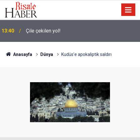
13:40
Çile çekilen yol!
Anasayfa
Dünya
Kudüs’e apokaliptik saldırı