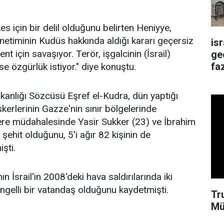
s için bir delil olduğunu belirten Heniyye,
önetiminin Kudüs hakkında aldığı kararı geçersiz
is
nt için savaşıyor. Terör, işgalcinin (İsrail)
ge
faz
ise özgürlük istiyor." diye konuştu.
kanlığı Sözcüsü Eşref el-Kudra, dün yaptığı
skerlerinin Gazze'nin sınır bölgelerinde
ere müdahalesinde Yasir Sukker (23) ve İbrahim
şehit olduğunu, 5'i ağır 82 kişinin de
işti.
n İsrail'in 2008'deki hava saldırılarında iki
gelli bir vatandaş olduğunu kaydetmişti.
Tr
Mü