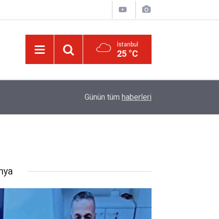
İstanbul
25 °C
13:00
Katil israil, Dr. Ebu Safiyye’yi işkence ile öldüre
Günün tüm
haberleri
nya