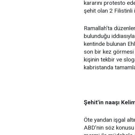
kararını protesto ed
şehit olan 2 Filistinl
Ramallah’ta düzenlene
bulunduğu iddiasıyla
kentinde bulunan Ehl
son bir kez görmesi 
kişinin tekbir ve slo
kabristanda tamamla
Şehit'in naaşı Kelim
Öte yandan işgal al
ABD’nin söz konusu k