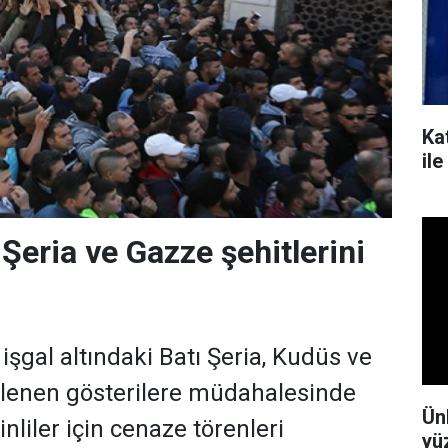
Kat
il
Şeria ve Gazze şehitlerini
n işgal altındaki Batı Şeria, Kudüs ve
lenen gösterilere müdahalesinde
Ün
stinliler için cenaze törenleri
yü