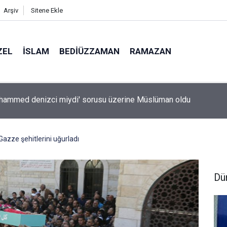
Arşiv
Sitene Ekle
ZEL
İSLAM
BEDIÜZZAMAN
RAMAZAN
sanlarından hafıza keşfi: Unutulan anılar geri getirilebilir mi?
Gazze şehitlerini uğurladı
Dü