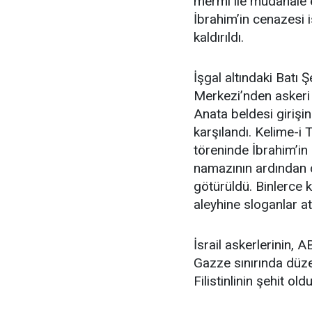
mermi ile müdahale e
İbrahim’in cenazesi
kaldırıldı.
İşgal altındaki Batı 
Merkezi’nden askeri 
Anata beldesi girişin
karşılandı. Kelime-i 
töreninde İbrahim’in
namazının ardından d
götürüldü. Binlerce k
aleyhine sloganlar atı
İsrail askerlerinin, 
Gazze sınırında düz
Filistinlinin şehit ol