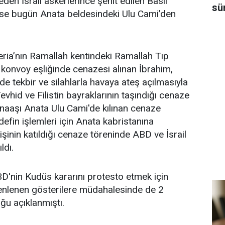
den İsrail askerlerince şehit edilen Basil
sü
 ise bugün Anata beldesindeki Ulu Cami’den
Şeria’nın Ramallah kentindeki Ramallah Tıp
konvoy eşliğinde cenazesi alınan İbrahim,
de tekbir ve silahlarla havaya ateş açılmasıyla
Tevhid ve Filistin bayraklarının taşındığı cenaze
 naaşı Anata Ulu Cami'de kılınan cenaze
efin işlemleri için Anata kabristanına
işinin katıldığı cenaze töreninde ABD ve İsrail
ldı.
ABD'nin Kudüs kararını protesto etmek için
enlenen gösterilere müdahalesinde de 2
duğu açıklanmıştı.