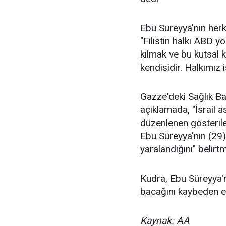
Ebu Süreyya'nın herke
"Filistin halkı ABD y
kılmak ve bu kutsal ke
kendisidir. Halkımız 
Gazze'deki Sağlık Ba
açıklamada, "İsrail a
düzenlenen gösteril
Ebu Süreyya'nın (29) 
yaralandığını" belirtm
Kudra, Ebu Süreyya'nı
bacağını kaybeden en
Kaynak: AA