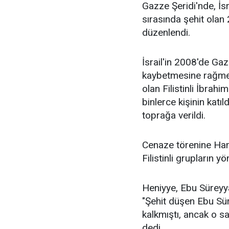
Gazze Şeridi'nde, İsr
sırasında şehit olan 2
düzenlendi.
İsrail'in 2008'de Gaz
kaybetmesine rağmen 
olan Filistinli İbrah
binlerce kişinin katı
toprağa verildi.
Cenaze törenine Ham
Filistinli grupların yön
Heniyye, Ebu Süreyy
"Şehit düşen Ebu Sür
kalkmıştı, ancak o sa
dedi