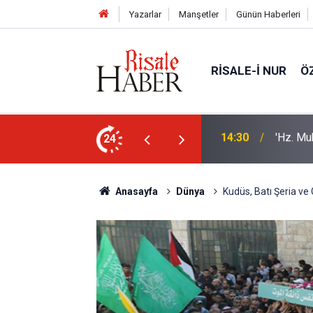
Yazarlar
Manşetler
Günün Haberleri
RISALE-I NUR
Ö
sorusu üzerine Müslüman oldu
24
13:40
Bilim in
Anasayfa
Dünya
Kudüs, Batı Şeria ve 