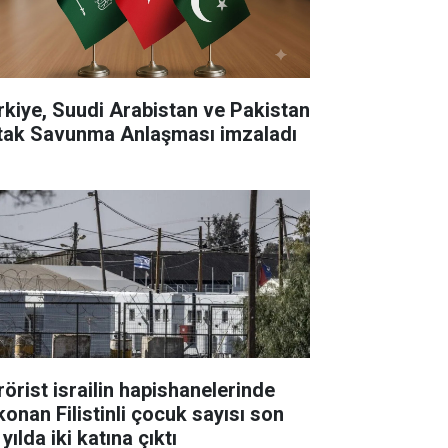
rkiye, Suudi Arabistan ve Pakistan
tak Savunma Anlaşması imzaladı
rörist israilin hapishanelerinde
konan Filistinli çocuk sayısı son
 yılda iki katına çıktı