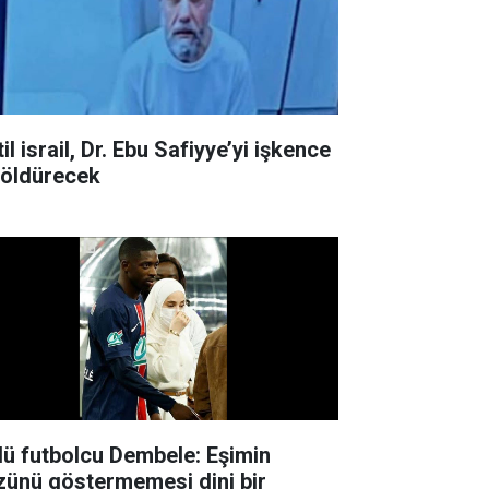
il israil, Dr. Ebu Safiyye’yi işkence
e öldürecek
lü futbolcu Dembele: Eşimin
zünü göstermemesi dini bir