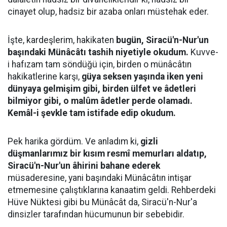
cinayet olup, hadsiz bir azaba onları müstehak eder.
İşte, kardeşlerim, hakikaten
bugün, Siracü'n-Nur'un
başındaki Münâcâtı tashih niyetiyle okudum.
Kuvve-
i hafızam tam söndüğü için, birden o münâcâtın
hakikatlerine karşı,
güya seksen yaşında iken yeni
dünyaya gelmişim gibi, birden ülfet ve âdetleri
bilmiyor gibi, o malûm âdetler perde olamadı.
Kemâl-i şevkle tam istifade edip okudum.
Pek harika gördüm. Ve anladım ki,
gizli
düşmanlarımız bir kısım resmî memurları aldatıp,
Siracü'n-Nur'un âhirini bahane ederek
müsaderesine, yani başındaki Münâcâtın intişar
etmemesine çalıştıklarına kanaatim geldi. Rehberdeki
Hüve Nüktesi gibi bu Münâcât da, Siracü'n-Nur'a
dinsizler tarafından hücumunun bir sebebidir.