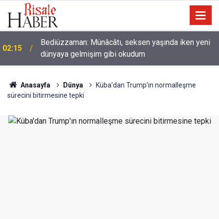
Nice binilen hayvan vardır ki, binicisinden daha
01:45
hayırlıdır
Anasayfa
Dünya
Küba'dan Trump'ın normalleşme
sürecini bitirmesine tepki