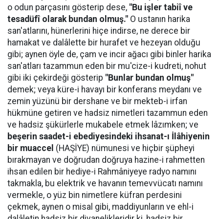
o odun parçasını gösterip dese,
"Bu işler tabiî ve
tesadüfî olarak bundan olmuş."
O ustanın harika
san'atlarını, hünerlerini hiçe indirse, ne derece bir
hamakat ve dalâlette bir hurafet ve hezeyan olduğu
gibi; aynen öyle de, çam ve incir ağacı gibi binler harika
san'atları tazammun eden bir mu'cize-i kudreti, nohut
gibi iki çekirdeği gösterip
"Bunlar bundan olmuş"
demek; veya küre-i havayı bir konferans meydanı ve
zemin yüzünü bir dershane ve bir mekteb-i irfan
hükmüne getiren ve hadsiz nimetleri tazammun eden
ve hadsiz şükürlerle mukabele etmek lâzımken; ve
beşerin saadet-i ebediyesindeki ihsanat-ı İlâhiyenin
bir muaccel
(HAŞİYE) nümunesi ve hiçbir şüpheyi
bırakmayan ve doğrudan doğruya hazine-i rahmetten
ihsan edilen bir hediye-i Rahmâniyeye radyo namını
takmakla, bu elektrik ve havanın temevvücatı namını
vermekle, o yüz bin nimetlere küfran perdesini
çekmek, aynen o misal gibi, maddiyunların ve ehl-i
dalâletin hadsiz bir divanelikleridir ki, hadsiz bir