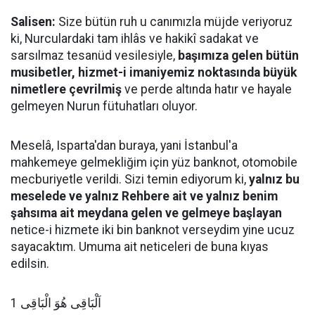
Salisen:
Size bütün ruh u canımızla müjde veriyoruz
ki, Nurculardaki tam ihlâs ve hakikî sadakat ve
sarsılmaz tesanüd vesilesiyle,
başımıza gelen bütün
musibetler, hizmet-i imaniyemiz noktasında büyük
nimetlere çevrilmiş
ve perde altında hatır ve hayale
gelmeyen Nurun fütuhatları oluyor.
Meselâ, Isparta'dan buraya, yani İstanbul'a
mahkemeye gelmekliğim için yüz banknot, otomobile
mecburiyetle verildi. Sizi temin ediyorum ki,
yalnız bu
meselede ve yalnız Rehbere ait ve yalnız benim
şahsıma ait meydana gelen ve gelmeye başlayan
netice-i hizmete iki bin banknot verseydim yine ucuz
sayacaktım. Umuma ait neticeleri de buna kıyas
edilsin.
اَلْبَاقِى هُوَ الْبَاقِى 1