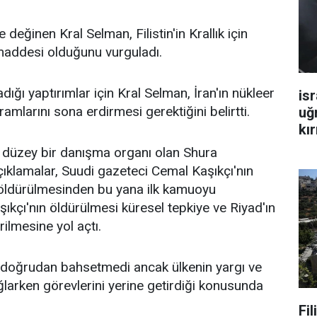
 değinen Kral Selman, Filistin'in Krallık için
addesi olduğunu vurguladı.
dığı yaptırımlar için Kral Selman, İran'ın nükleer
isr
ramlarını sona erdirmesi gerektiğini belirtti.
uğ
kır
t düzey bir danışma organı olan Shura
çıklamalar, Suudi gazeteci Cemal Kaşıkçı'nın
öldürülmesinden bu yana ilk kamuoyu
şıkçı'nın öldürülmesi küresel tepkiye ve Riyad'ın
gerilmesine yol açtı.
 doğrudan bahsetmedi ancak ülkenin yargı ve
ağlarken görevlerini yerine getirdiği konusunda
Fi