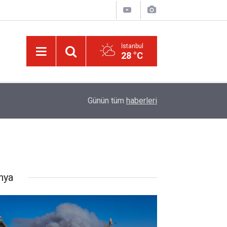
İstanbul
28 °C
09:45
Okullarında yapay zeka ile kopyaya karşı sözlü s
Günün tüm
haberleri
nya