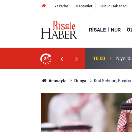
Yazarlar
Manşetler
Günün Haberleri
RISALE-I NUR
Ö
nleştiren, Zübeyir Gündüzalp yöntemi
24
10:00
Niye 'd
Anasayfa
Dünya
Kral Selman, Kaşıkçı