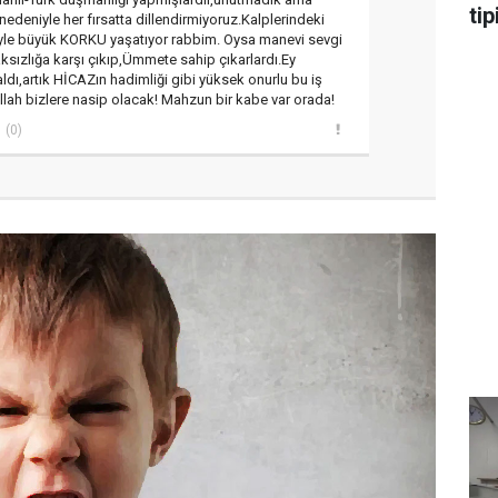
tip
 nedeniyle her fırsatta dillendirmiyoruz.Kalplerindeki
le büyük KORKU yaşatıyor rabbim. Oysa manevi sevgi
sızlığa karşı çıkıp,Ümmete sahip çıkarlardı.Ey
aldı,artık HİCAZın hadimliği gibi yüksek onurlu bu iş
allah bizlere nasip olacak! Mahzun bir kabe var orada!
(0)