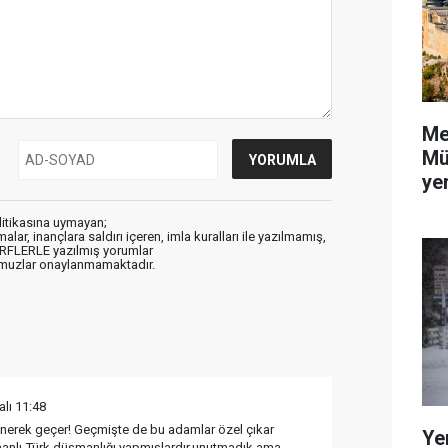
Me
Mü
yer
litikasına uymayan;
alar, inançlara saldırı içeren, imla kuralları ile yazılmamış,
ARFLERLE yazılmış yorumlar
muzlar onaylanmamaktadır.
lı 11:48
lenerek geçer! Geçmişte de bu adamlar özel çıkar
Ye
anlı-Türk düşmanlığı yapmışlardır,unutmadık ama