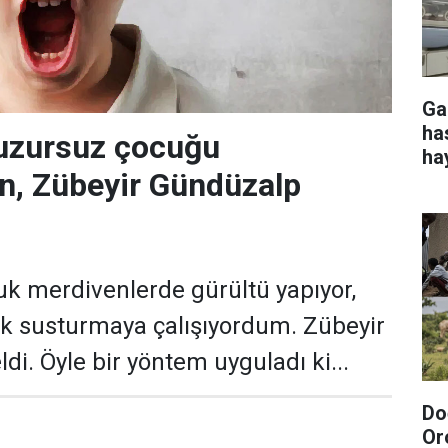
Ga
ha
huzursuz çocuğu
ha
en, Zübeyir Gündüzalp
uk merdivenlerde gürültü yapıyor,
k susturmaya çalışıyordum. Zübeyir
di. Öyle bir yöntem uyguladı ki...
Do
Or