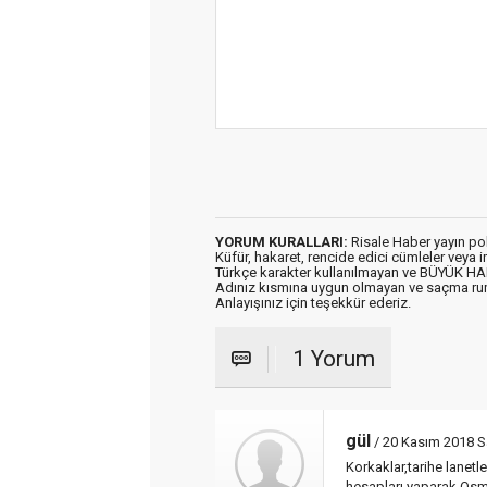
YORUM KURALLARI:
Risale Haber yayın po
Küfür, hakaret, rencide edici cümleler veya im
Türkçe karakter kullanılmayan ve BÜYÜK H
Adınız kısmına uygun olmayan ve saçma ru
Anlayışınız için teşekkür ederiz.
1 Yorum
gül
/ 20 Kasım 2018 Sa
Korkaklar,tarihe lanet
hesapları yaparak,Osm