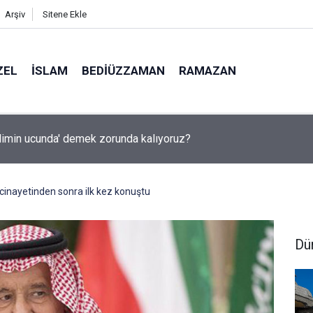
Arşiv
Sitene Ekle
ZEL
İSLAM
BEDIÜZZAMAN
RAMAZAN
ilimin ucunda' demek zorunda kalıyoruz?
 cinayetinden sonra ilk kez konuştu
Dü