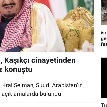
is
ge
faz
, Kaşıkçı cinayetinden
ez konuştu
 Kral Selman, Suudi Arabistan'ın
ili açıklamalarda bulundu
Tr