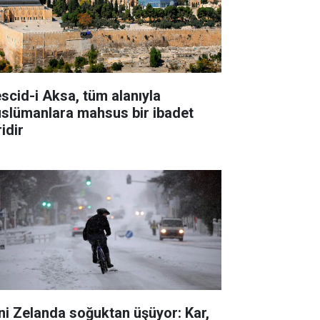
scid-i Aksa, tüm alanıyla
slümanlara mahsus bir ibadet
idir
ni Zelanda soğuktan üşüyor: Kar,