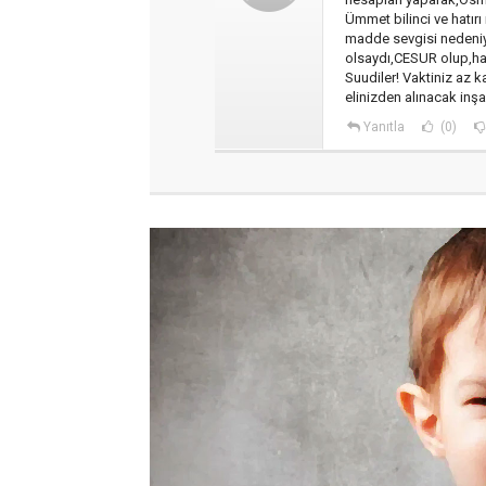
Ümmet bilinci ve hatırı
madde sevgisi nedeniy
olsaydı,CESUR olup,hak
Suudiler! Vaktiniz az k
elinizden alınacak inş
Yanıtla
(0)