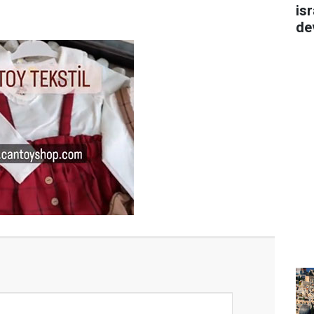
isr
de