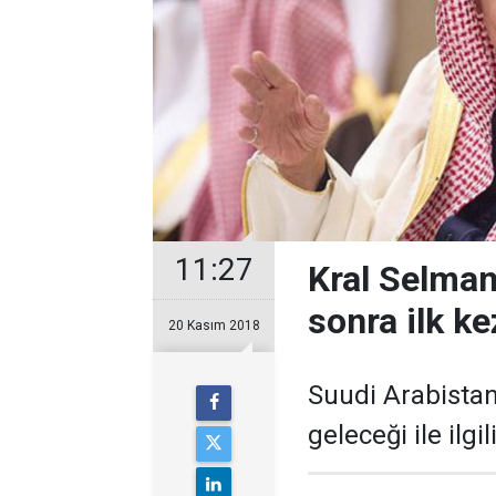
11:27
Kral Selman
sonra ilk k
20 Kasım 2018
Suudi Arabistan
geleceği ile ilg