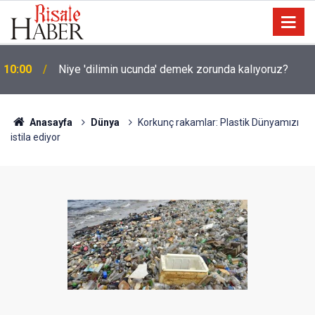
Okullarında yapay zeka ile kopyaya karşı sözlü
09:45
savunma şartı getirdiler
Anasayfa
Dünya
Korkunç rakamlar: Plastik Dünyamızı
istila ediyor