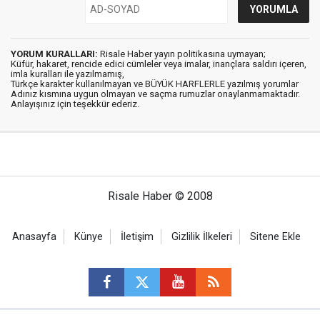
YORUM KURALLARI:
Risale Haber yayın politikasına uymayan;
Küfür, hakaret, rencide edici cümleler veya imalar, inançlara saldırı içeren,
imla kuralları ile yazılmamış,
Türkçe karakter kullanılmayan ve BÜYÜK HARFLERLE yazılmış yorumlar
Adınız kısmına uygun olmayan ve saçma rumuzlar onaylanmamaktadır.
Anlayışınız için teşekkür ederiz.
Risale Haber © 2008
Anasayfa
Künye
İletişim
Gizlilik İlkeleri
Sitene Ekle