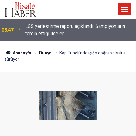
08:35
Erciyes'te 'Perseid meteor yağmuru' izlenecek
Anasayfa
Dünya
Kop Tüneli'nde ışığa doğru yolculuk
sürüyor