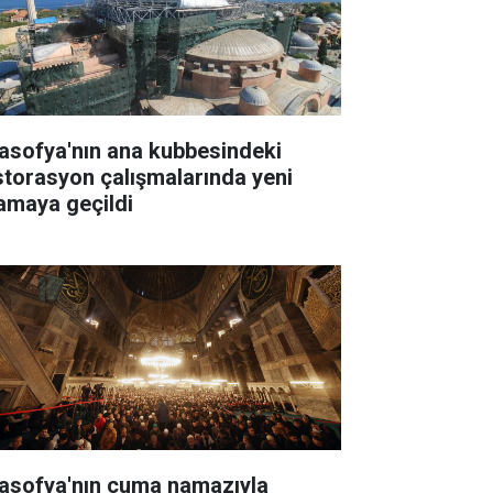
asofya'nın ana kubbesindeki
storasyon çalışmalarında yeni
amaya geçildi
asofya'nın cuma namazıyla