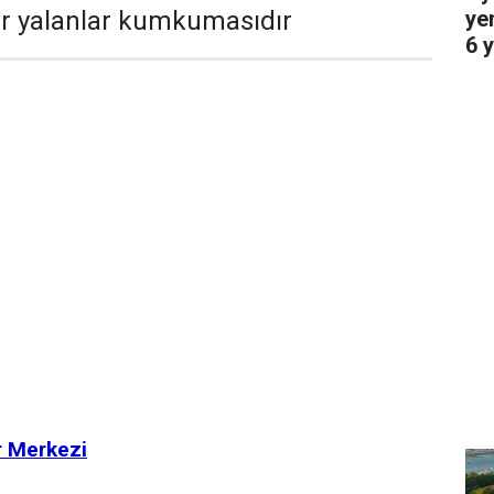
ye
bir yalanlar kumkumasıdır
6 y
r Merkezi