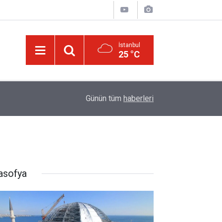
İstanbul
25 °C
13:00
Katil israil, Dr. Ebu Safiyye’yi işkence ile öldüre
Günün tüm
haberleri
asofya