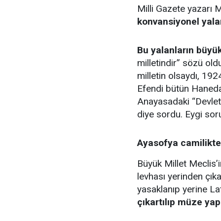
Milli Gazete yazarı 
konvansiyonel yala
Bu yalanların büyük
milletindir” sözü old
milletin olsaydı, 192
Efendi bütün Hanedan
Anayasadaki “Devletin
diye sordu. Eygi sor
Ayasofya camilikten
Büyük Millet Meclis’
levhası yerinden çıkart
yasaklanıp yerine Lat
çıkartılıp müze yapı