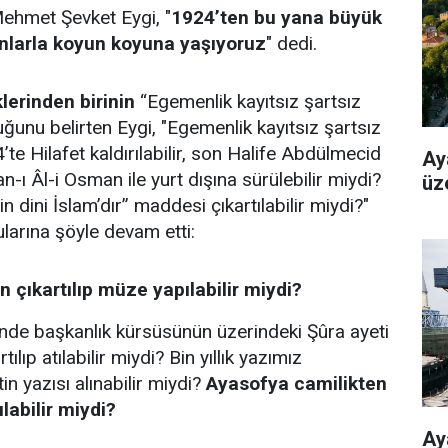
Mehmet Şevket Eygi, "
1924’ten bu yana büyük
nlarla koyun koyuna yaşıyoruz
" dedi.
lerinden birinin
“Egemenlik kayıtsız şartsız
uğunu belirten Eygi, "Egemenlik kayıtsız şartsız
4’te Hilafet kaldırılabilir, son Halife Abdülmecid
Ay
-ı Âl-i Osman ile yurt dışına sürülebilir miydi?
üz
 dini İslam’dır” maddesi çıkartılabilir miydi?"
ularına şöyle devam etti:
 çıkartılıp müze yapılabilir miydi?
inde başkanlık kürsüsünün üzerindeki Şûra ayeti
ılıp atılabilir miydi? Bin yıllık yazımız
in yazısı alınabilir miydi?
Ayasofya camilikten
labilir miydi?
Ay