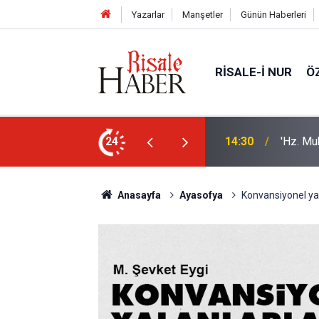
Yazarlar
Manşetler
Günün Haberleri
RISALE-I NUR
Ö
sorusu üzerine Müslüman oldu
24
13:40
Bilim in
Anasayfa
Ayasofya
Konvansiyonel yal