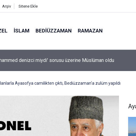
Arşiv
Sitene Ekle
ZEL
İSLAM
BEDIÜZZAMAN
RAMAZAN
sanlarından hafıza keşfi: Unutulan anılar geri getirilebilir mi?
anlarla Ayasofya camilikten çıktı, Bediüzzaman'a zulüm yapıldı
Ay