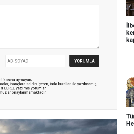
İlb
ke
ka
litikasına uymayan;
alar, inançlara saldırı içeren, imla kuralları ile yazılmamış,
ARFLERLE yazılmış yorumlar
muzlar onaylanmamaktadır.
Tü
Her