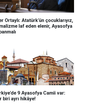
er Ortaylı: Atatürk'ün çocuklarıyız,
malizme laf eden elenir, Ayasofya
panmalı
rkiye'de 9 Ayasofya Camii var:
 biri ayrı hikâye!