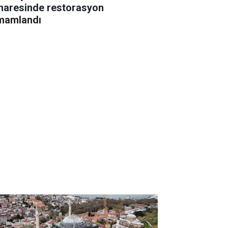
naresinde restorasyon
mamlandı