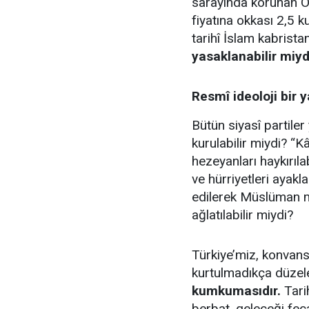
sarayında korunan Os
fiyatına okkası 2,5 k
tarihî İslam kabristan
yasaklanabilir miyd
Resmî ideoloji bir
Bütün siyasî partiler
kurulabilir miydi? “
hezeyanları haykırıl
ve hürriyetleri ayakla
edilerek Müslüman mil
ağlatılabilir miydi?
Türkiye’miz, konvans
kurtulmadıkça düze
kumkumasıdır.
Tari
berbat, geleceği fec