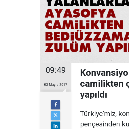
09:49
Konvansiyon
camilikten 
03 Mayıs 2017
yapıldı
Türkiye’miz, ko
pençesinden k