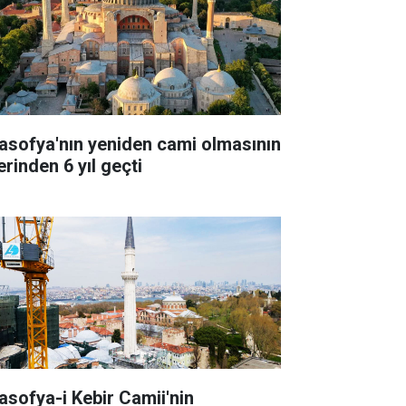
asofya'nın yeniden cami olmasının
erinden 6 yıl geçti
asofya-i Kebir Camii'nin