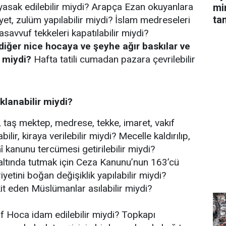
sak edilebilir miydi? Arapça Ezan okuyanlara
mi
ta
iyet, zulüm yapılabilir miydi? İslam medreseleri
Tasavvuf tekkeleri kapatılabilir miydi?
iğer nice hocaya ve şeyhe ağır baskılar ve
r miydi?
Hafta tatili cumadan pazara çevrilebilir
lanabilir miydi?
 taş mektep, medrese, tekke, imaret, vakıf
labilir, kiraya verilebilir miydi? Mecelle kaldırılıp,
 kanunu tercümesi getirilebilir miydi?
altında tutmak için Ceza Kanunu’nun 163’cü
etini boğan değişiklik yapılabilir miydi?
it eden Müslümanlar asılabilir miydi?
tıf Hoca idam edilebilir miydi? Topkapı