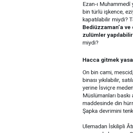
Ezan-ı Muhammedî ya
bin türlü işkence, ez
kapatılabilir miydi? 
Bediüzzaman’a ve d
zulümler yapılabili
miydi?
Hacca gitmek yasak
On bin cami, mescid,
binası yıkılabilir, satı
yerine İsviçre medenî
Müslümanları baskı 
maddesinde din hürriy
Şapka devrimini tenk
Ulemadan İskilipli Â