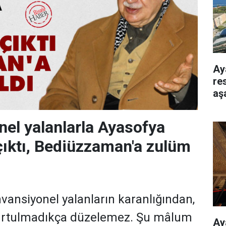
Ay
re
aş
el yalanlarla Ayasofya
çıktı, Bediüzzaman'a zulüm
nvansiyonel yalanların karanlığından,
urtulmadıkça düzelemez. Şu mâlum
Ay