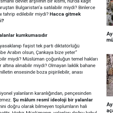
manlı devlet arşivinin bir kısmı, hurda kağıt
uruştan Bulgaristan’a satılabilir miydi? Binlerce
ı tahrip edilebilir miydi?
Hacca gitmek
i?
Ay
 yalanlar kumkumasıdır
mü
 yasaklanıp faşist tek parti diktatörlüğü
Kâbe Arabın olsun, Çankaya bize yeter”
abilir miydi? Müslüman çoğunluğun temel hakları
r altına alınabilir miydi? Olmayan laiklik bahane
letin ensesinde boza pişirilebilir, anası
iyonel yalanların karanlığından, pençesinden
lemez.
Şu mâlum resmî ideoloji bir yalanlar
Ay
hini doğru olarak bilmeyen toplumların hali
aç
aattir. Hiçbir Müslümanın, yalanları doğru kabul