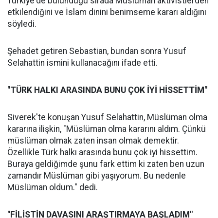
Türkiye'de bulunduğu sırada Müslüman aktivistlerden
etkilendiğini ve İslam dinini benimseme kararı aldığını
söyledi.
Şehadet getiren Sebastian, bundan sonra Yusuf
Selahattin ismini kullanacağını ifade etti.
"TÜRK HALKI ARASINDA BUNU ÇOK İYİ HİSSETTİM"
Siverek'te konuşan Yusuf Selahattin, Müslüman olma
kararına ilişkin, "Müslüman olma kararını aldım. Çünkü
müslüman olmak zaten insan olmak demektir.
Özellikle Türk halkı arasında bunu çok iyi hissettim.
Buraya geldiğimde şunu fark ettim ki zaten ben uzun
zamandır Müslüman gibi yaşıyorum. Bu nedenle
Müslüman oldum." dedi.
"FİLİSTİN DAVASINI ARAŞTIRMAYA BAŞLADIM"