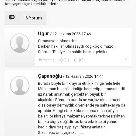
Anlayışınız için teşekkür ederiz.
6 Yorum
Ugur
/ 12 Haziran 2026 17:46
Olmasaydın olmazdık...
Derken haklılar. Olmasaydı Koç koç olmazdı..
Sıfırdan Türkiye'nin sahibi haline geldiler...
Yanıtla
(1)
(0)
Çapanoğlu
/ 12 Haziran 2026 14:44
Burada böyle bi fıkrayı bi etnik kimliğe,hele hele
Müslüman bi etnik kimliğe hamledip,namusuna dil
uzatarak anlatmak gerçekten büyük bir
alçaklıktır.Efendim bunda ne var,laz olsa ermeni
olsa bişey dermiydik diyenler de ya sahtekar ya da
aptaldır. Hangi etnik köken olursa olsun,böyle
belaltı bi fıkraya malzeme yapmak terbiyesizlikten
başka bişey değildir. bu koç erkekse bi yahudi
kadın diye başlayıp aynı fıkrayı anlatsın.
Sizin fıkra anlayışınıza .......