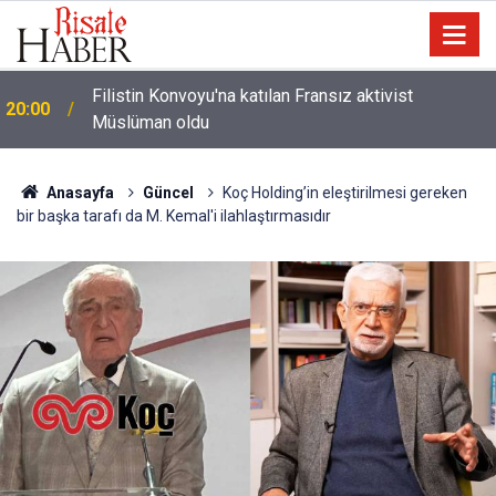
Halamın bıyığı olsa amcamdan evrim geçirdiğini
17:03
söyleyebilir miydik?
Anasayfa
Güncel
Koç Holding’in eleştirilmesi gereken
bir başka tarafı da M. Kemal'i ilahlaştırmasıdır