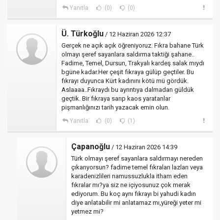
Yanıtla
(0)
(0)
Ü. Türkoğlu
/ 12 Haziran 2026 12:37
Gerçek ne açık açık öğreniyoruz. Fıkra bahane Türk
olmayı şeref sayanlara saldırma taktiği şahane..
Fadime, Temel, Dursun, Trakyalı kardeş salak mıydı
bgüne kadar.Her çeşit fıkraya gülüp geçtiler. Bu
fıkrayı duyunca Kürt kadınını kötü mü gördük.
Aslaaaa..Fıkraydı bu ayrıntıya dalmadan güldük
geçtik. Bir fıkraya sarıp kaos yaratanlar
pişmanlığınızı tarih yazacak emin olun.
Yanıtla
(0)
(1)
Çapanoğlu
/ 12 Haziran 2026 14:39
Türk olmayı şeref sayanlara saldırmayı nereden
çıkarıyorsun? fadime temel fıkraları lazları veya
karadenizlileri namussuzlukla itham eden
fıkralar mı?ya siz ne içiyosunuz çok merak
ediyorum. Bu koç aynı fıkrayı bi yahudi kadın
diye anlatabilir mi anlatamaz mı,yüreği yeter mi
yetmez mi?