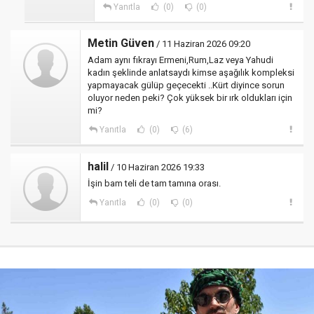
Yanıtla
(0)
(0)
Metin Güven
/ 11 Haziran 2026 09:20
Adam aynı fıkrayı Ermeni,Rum,Laz veya Yahudi
kadın şeklinde anlatsaydı kimse aşağılık kompleksi
yapmayacak gülüp geçecekti ..Kürt diyince sorun
oluyor neden peki? Çok yüksek bir ırk oldukları için
mi?
Yanıtla
(0)
(6)
halil
/ 10 Haziran 2026 19:33
İşin bam teli de tam tamına orası.
Yanıtla
(0)
(0)