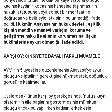
bünyesinde tutulan teknik bir kayıt sistemi olduğu,
kadının kaydının kocasının hanesine taşınmasının
hukuki statüsüne veya somut bir menfaatine
doğrudan ve belirleyici etkisinin bulunmadığı ifade
edildi.
Hükmün Anayasa’nın hukuk devleti, eşitlik,
kişinin maddi ve manevi varlığını koruma ve
geliştirme hakkı ile ailenin korunmasına ilişkin
hükümlerine aykırı olmadığı ifade edildi.
KARŞI OY: CİNSİYETE DAYALI FARKLI MUAMELE
AYM'nin 5 üyesi ise düzenlemenin Anayasa'ya aykırı
olduğu ve iptalinin gerektiğine hükmederek, çoğunluk
görüşüne katılmadılar.
Üyelerden 4'ünün karşı oy gerekçesinde, "nüfus kayıt
sisteminin aile bağlarını göstermesinin mümkün
olduğu ancak bu yapılırken kadının, erkek eşin