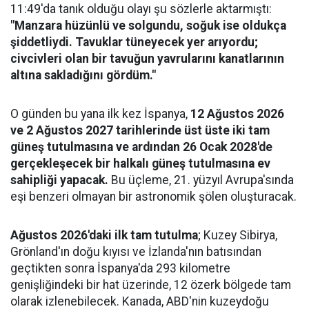
11:49'da tanık olduğu olayı şu sözlerle aktarmıştı:
"Manzara hüzünlü ve solgundu, soğuk ise oldukça
şiddetliydi. Tavuklar tüneyecek yer arıyordu;
civcivleri olan bir tavuğun yavrularını kanatlarının
altına sakladığını gördüm."
O günden bu yana ilk kez İspanya,
12 Ağustos 2026
ve 2 Ağustos 2027 tarihlerinde üst üste iki tam
güneş tutulmasına ve ardından 26 Ocak 2028'de
gerçekleşecek bir halkalı güneş tutulmasına ev
sahipliği yapacak.
Bu üçleme, 21. yüzyıl Avrupa'sında
eşi benzeri olmayan bir astronomik şölen oluşturacak.
Ağustos 2026'daki ilk tam tutulma
; Kuzey Sibirya,
Grönland'ın doğu kıyısı ve İzlanda'nın batısından
geçtikten sonra İspanya'da 293 kilometre
genişliğindeki bir hat üzerinde, 12 özerk bölgede tam
olarak izlenebilecek. Kanada, ABD'nin kuzeydoğu