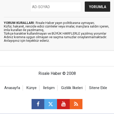
YORUM KURALLARI:
Risale Haber yayın politikasına uymayan;
Küfür, hakaret, rencide edici cümleler veya imalar, inançlara saldırı içeren,
imla kuralları ile yazılmamış,
Türkçe karakter kullanılmayan ve BÜYÜK HARFLERLE yazılmış yorumlar
Adınız kısmına uygun olmayan ve saçma rumuzlar onaylanmamaktadır.
Anlayışınız için teşekkür ederiz.
Risale Haber © 2008
Anasayfa
Künye
İletişim
Gizlilik İlkeleri
Sitene Ekle