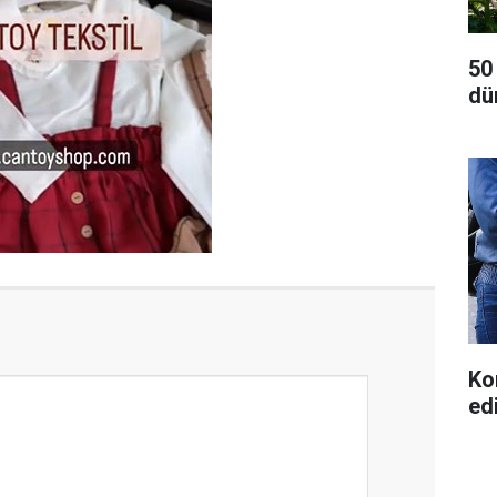
50
dü
Ko
ed