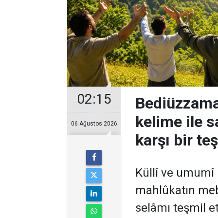
02:15
Bediüzzama
kelime ile 
06 Ağustos 2026
karşı bir t
Küllî ve umumî 
mahlûkatın meb
selâmı teşmil e