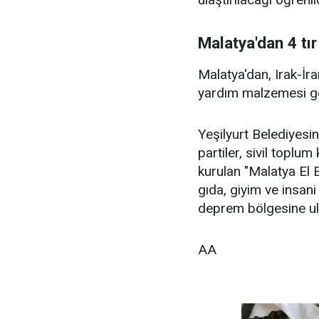
Malatya'dan 4 tı
Malatya'dan, Irak-İr
yardım malzemesi gö
Yeşilyurt Belediyesi
partiler, sivil toplum
kurulan "Malatya El E
gıda, giyim ve insan
deprem bölgesine ul
AA