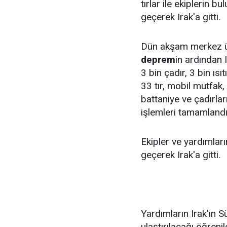
tırlar ile ekiplerin b
geçerek Irak'a gitti.
Dün akşam merkez ü
deprem
in ardından 
3 bin çadır, 3 bin ıs
33 tır, mobil mutfak,
battaniye ve çadırla
işlemleri tamamlandı
Ekipler ve yardımlar
geçerek Irak'a gitti.
Yardımların Irak'ın
ulaştırılacağı öğrenil