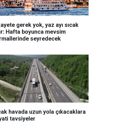
kayete gerek yok, yaz ayı sıcak
ur: Hafta boyunca mevsim
rmallerinde seyredecek
cak havada uzun yola çıkacaklara
yati tavsiyeler