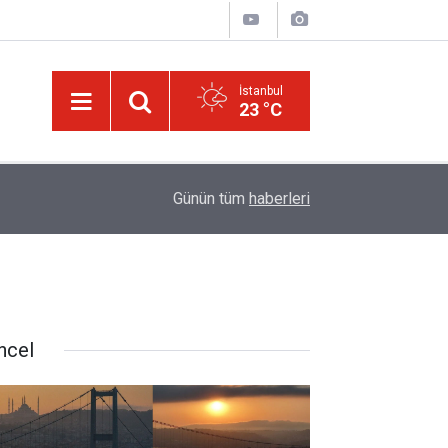
İstanbul
23 °C
01:15
Bildirilmedi mi ki insan için, kendi çalıştığından
Günün tüm
haberleri
ncel