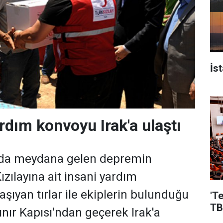
İs
ardım konvoyu Irak'a ulaştı
ında meydana gelen depremin
zılayına ait insani yardım
şıyan tırlar ile ekiplerin bulunduğu
'T
TB
ınır Kapısı'ndan geçerek Irak'a