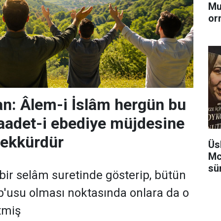
Mu
or
n: Âlem-i İslâm hergün bu
saadet-i ebediye müjdesine
eşekkürdür
Üs
Mc
sü
bir selâm suretinde gösterip, bütün
'usu olması noktasında onlara da o
tmiş