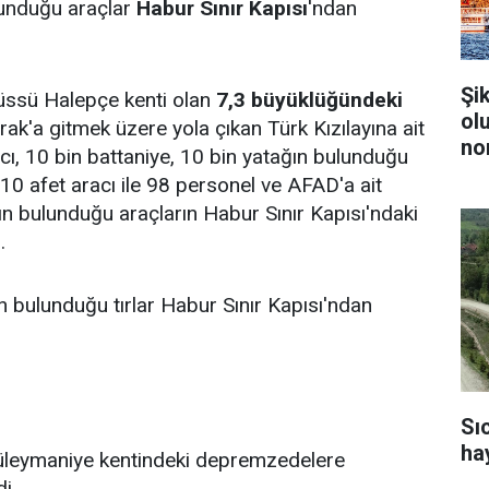
ulunduğu araçlar
Habur Sınır Kapısı
'ndan
Şi
ssü Halepçe kenti olan
7,3 büyüklüğündeki
ol
Irak'a gitmek üzere yola çıkan Türk Kızılayına ait
no
ıtıcı, 10 bin battaniye, 10 bin yatağın bulunduğu
 10 afet aracı ile 98 personel ve AFAD'a ait
rın bulunduğu araçların Habur Sınır Kapısı'ndaki
.
ın bulunduğu tırlar Habur Sınır Kapısı'ndan
Sı
ha
 Süleymaniye kentindeki depremzedelere
di.