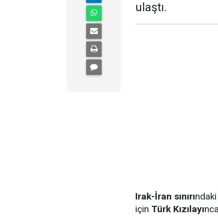
ulaştı.
Irak-İran sınırı
ndaki
için
Türk Kızılayı
nca