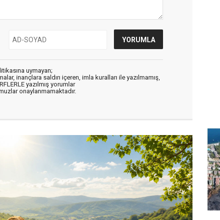
litikasına uymayan;
alar, inançlara saldırı içeren, imla kuralları ile yazılmamış,
ARFLERLE yazılmış yorumlar
muzlar onaylanmamaktadır.