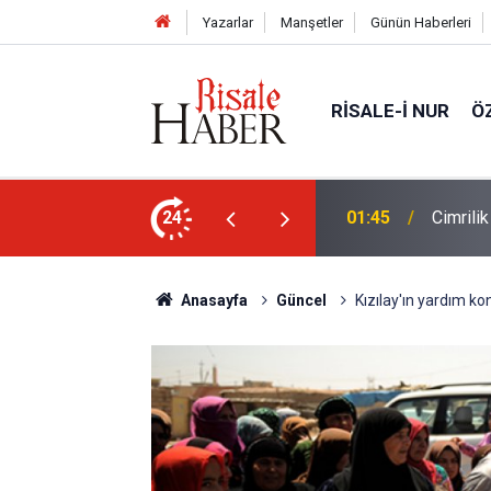
Yazarlar
Manşetler
Günün Haberleri
RISALE-I NUR
Ö
ün bu kelime ile saadet-i ebediye müjdesine
24
01:45
Cimrili
Anasayfa
Güncel
Kızılay'ın yardım kon