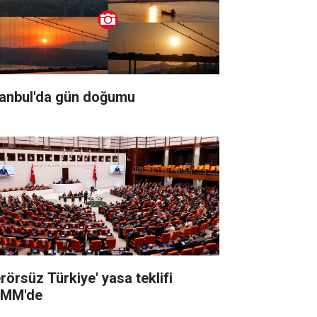
tanbul'da gün doğumu
erörsüz Türkiye' yasa teklifi
MM'de