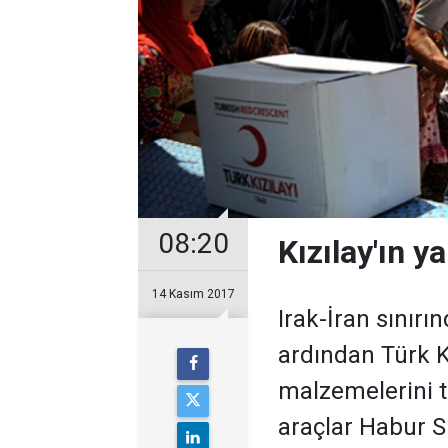
08:20
Kızılay'ın y
14 Kasım 2017
Irak-İran sınır
ardından Türk Kı
malzemelerini ta
araçlar Habur S