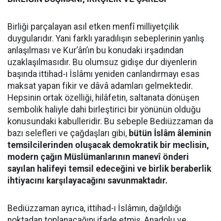
Birliği parçalayan asıl etken menfî milliyetçilik
duygularıdır. Yani farklı yaradılışın sebeplerinin yanlış
anlaşılması ve Kur’ân’ın bu konudaki irşadından
uzaklaşılmasıdır. Bu olumsuz gidişe dur diyenlerin
başında ittihad-ı İslâmı yeniden canlandırmayı esas
maksat yapan fikir ve dâvâ adamları gelmektedir.
Hepsinin ortak özelliği, hilâfetin, saltanata dönüşen
sembolik haliyle dahi birleştirici bir yönünün olduğu
konusundaki kabulleridir. Bu sebeple Bediüzzaman da
bazı selefleri ve çağdaşları gibi,
bütün İslâm âleminin
temsilcilerinden oluşacak demokratik bir meclisin,
modern çağın Müslümanlarının manevî önderi
sayılan halifeyi temsil edeceğini ve birlik beraberlik
ihtiyacını karşılayacağını savunmaktadır.
Bediüzzaman ayrıca, ittihad-ı İslâmın, dağıldığı
noktadan toplanacağını ifade etmiş, Anadolu ve