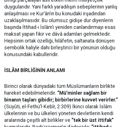
Birliği parçalayan asıl etken menfî milliyetçilik
duygularıdır. Yani farklı yaradılışın sebeplerinin yanlış
anlaşılması ve Kur’ân’ın bu konudaki irşadından
uzaklaşılmasıdır. Bu olumsuz gidişe dur diyenlerin
başında İttihad-ı İslâm’ı yeniden canlandırmayı esas
maksat yapan fikir ve dâvâ adamları gelmektedir.
Hepsinin ortak özelliği, hilâfetin, saltanata dönüşen
sembolik haliyle dahi birleştirici bir yönünün olduğu
konusundaki kabulleridir.
İSLÂM BİRLİĞİNİN ANLAMI
Birinci olarak dünyadaki tüm Müslümanların birlikte
hareket edebilmeleridir.
“Mü’minler sağlam bir
binanın taşları gibidir; birbirlerine kuvvet verirler.”
(Süyûti, el-Fethü’l-Kebîr, 2:309) İkinci olarak İslâm
ülkelerinin ve bu ülkeleri yöneten devletlerin kendi
aralarında çeşitli alt birlikler ve
“tek bir üst ittifak”