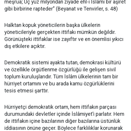
meşrua; Üç yüz milyondan ziyade ehl-i İslâmı bir aşîret
gibi birbirine rapteder” (Beyanat ve Tenvirler, s. 48)
Halktan kopuk yöneticilerin başka ülkelerin
yöneticileriyle gerçekten ittifakı mümkün değildir.
Görünüşteki ittifaklar ise zayıftır ve en önemlisi yıkıcı
dış etkilere açıktır.
Demokratik sistemi ayakta tutan, demokrasi kültürü
ve özellikle örgütlenme özgürlüğü ile gelişen sivil
toplum kuruluşlarıdır. Tüm İslâm ülkelerinin tam bir
hürriyet ortamını ve bu arada kamu özgürlüklerini
tesis etmesi şarttır.
Hürriyetçi demokratik ortam, hem ittifakın parçası
durumundaki devletler içinde İslâmiyet’i parlatır. Hem
de ittifakın içine bazılarının diğer bazılarına üstünlük
iddiasının önüne geçer. Böylece farklılıklar korunarak