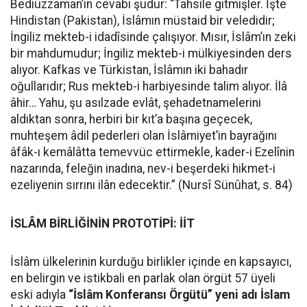
Bediüzzaman’ın cevabı şudur: “Tahsile gitmişler. İşte
Hindistan (Pakistan), İslâmın müstaid bir veledidir;
İngiliz mekteb-i idadîsinde çalışıyor. Mısır, İslâm’ın zeki
bir mahdumudur; İngiliz mekteb-i mülkiyesinden ders
alıyor. Kafkas ve Türkistan, İslâmın iki bahadır
oğullarıdır; Rus mekteb-i harbiyesinde talim alıyor. İlâ
âhir… Yahu, şu asılzade evlât, şehadetnamelerini
aldıktan sonra, herbiri bir kıt’a başına geçecek,
muhteşem âdil pederleri olan İslâmiyet’in bayrağını
âfâk-ı kemâlâtta temevvüc ettirmekle, kader-i Ezelînin
nazarında, feleğin inadına, nev-i beşerdeki hikmet-i
ezeliyenin sırrını ilân edecektir.” (Nursî Sünûhat, s. 84)
İSLÂM BİRLİĞİNİN PROTOTİPİ: İİT
İslâm ülkelerinin kurduğu birlikler içinde en kapsayıcı,
en belirgin ve istikbali en parlak olan örgüt 57 üyeli
eski adıyla
“İslâm Konferansı Örgütü” yeni adı İslam