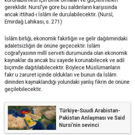
korunabilmesi için birlik olmaları ve güçlenmeleri
gereklidir. Nursî’ye göre bu saldırıların karşısında
ancak ittihad-ı İslâm ile durulabilecektir. (Nursî,
Emirdağ Lahikası, s. 271)
İslâm birliği, ekonomik fakirliğin ve gelir dağılımındaki
adaletsizliğin de önüne geçecektir. İslâm
coğrafyasının millî serveti durumunda olan ekonomik
kaynaklar da ancak bu sayede korunabilecek ve adil
biçimde dağıtılabilecektir. Böylece Müslümanların
fakr u zaruret içinde oldukları ve bunun da İslâm
dininden kaynaklandığı yolundaki yanlış fikrin de önüne
geçilebilecektir.
Türkiye-Suudi Arabistan-
Pakistan Anlaşması ve Said
Nursi'nin sevinci