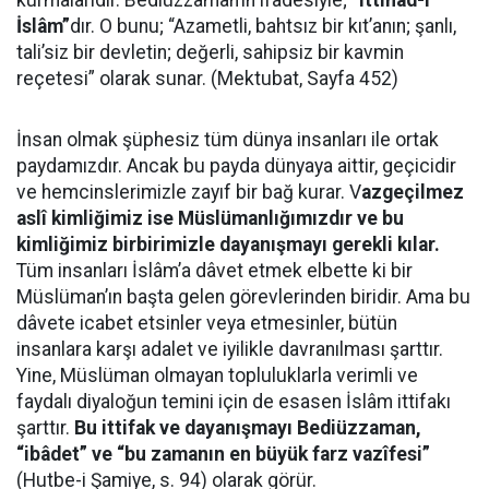
kurmalarıdır. Bediüzzaman’ın ifadesiyle;
“ittihad-ı
İslâm”
dır. O bunu; “Azametli, bahtsız bir kıt’anın; şanlı,
tali’siz bir devletin; değerli, sahipsiz bir kavmin
reçetesi” olarak sunar. (Mektubat, Sayfa 452)
İnsan olmak şüphesiz tüm dünya insanları ile ortak
paydamızdır. Ancak bu payda dünyaya aittir, geçicidir
ve hemcinslerimizle zayıf bir bağ kurar. V
azgeçilmez
aslî kimliğimiz ise Müslümanlığımızdır ve bu
kimliğimiz birbirimizle dayanışmayı gerekli kılar.
Tüm insanları İslâm’a dâvet etmek elbette ki bir
Müslüman’ın başta gelen görevlerinden biridir. Ama bu
dâvete icabet etsinler veya etmesinler, bütün
insanlara karşı adalet ve iyilikle davranılması şarttır.
Yine, Müslüman olmayan topluluklarla verimli ve
faydalı diyaloğun temini için de esasen İslâm ittifakı
şarttır.
Bu ittifak ve dayanışmayı Bediüzzaman,
“ibâdet” ve “bu zamanın en büyük farz vazîfesi”
(Hutbe-i Şamiye, s. 94) olarak görür.