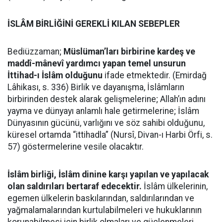
İSLÂM BİRLİĞİNİ GEREKLİ KILAN SEBEPLER
Bediüzzaman;
Müslüman’ları birbirine kardeş ve
maddî-mânevî yardımcı yapan temel unsurun
İttihad-ı İslâm olduğunu
ifade etmektedir. (Emirdağ
Lâhikası, s. 336) Birlik ve dayanışma, İslâmların
birbirinden destek alarak gelişmelerine; Allah’ın adını
yayma ve dünyayı anlamlı hale getirmelerine; İslâm
Dünyasının gücünü, varlığını ve söz sahibi olduğunu,
küresel ortamda “ittihadla” (Nursî, Divan-ı Harbi Örfi, s.
57) göstermelerine vesile olacaktır.
İslâm birliği, İslâm dinine karşı yapılan ve yapılacak
olan saldırıları bertaraf edecektir.
İslâm ülkelerinin,
egemen ülkelerin baskılarından, saldırılarından ve
yağmalamalarından kurtulabilmeleri ve hukuklarının