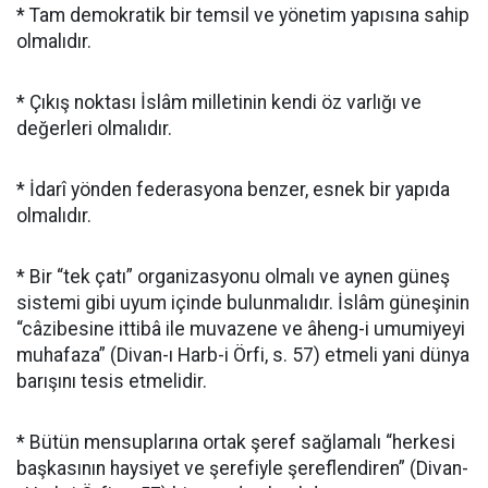
* Tam demokratik bir temsil ve yönetim yapısına sahip
olmalıdır.
* Çıkış noktası İslâm milletinin kendi öz varlığı ve
değerleri olmalıdır.
* İdarî yönden federasyona benzer, esnek bir yapıda
olmalıdır.
* Bir “tek çatı” organizasyonu olmalı ve aynen güneş
sistemi gibi uyum içinde bulunmalıdır. İslâm güneşinin
“câzibesine ittibâ ile muvazene ve âheng-i umumiyeyi
muhafaza” (Divan-ı Harb-i Örfi, s. 57) etmeli yani dünya
barışını tesis etmelidir.
* Bütün mensuplarına ortak şeref sağlamalı “herkesi
başkasının haysiyet ve şerefiyle şereflendiren” (Divan-