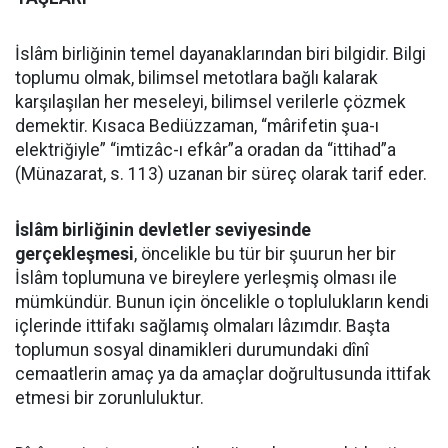
İslâm birliğinin temel dayanaklarından biri bilgidir. Bilgi
toplumu olmak, bilimsel metotlara bağlı kalarak
karşılaşılan her meseleyi, bilimsel verilerle çözmek
demektir. Kısaca Bediüzzaman, “mârifetin şua-ı
elektriğiyle” “imtizâc-ı efkâr”a oradan da “ittihad”a
(Münazarat, s. 113) uzanan bir süreç olarak tarif eder.
İslâm birliğinin devletler seviyesinde
gerçekleşmesi
, öncelikle bu tür bir şuurun her bir
İslâm toplumuna ve bireylere yerleşmiş olması ile
mümkündür. Bunun için öncelikle o toplulukların kendi
içlerinde ittifakı sağlamış olmaları lâzımdır. Başta
toplumun sosyal dinamikleri durumundaki dînî
cemaatlerin amaç ya da amaçlar doğrultusunda ittifak
etmesi bir zorunluluktur.