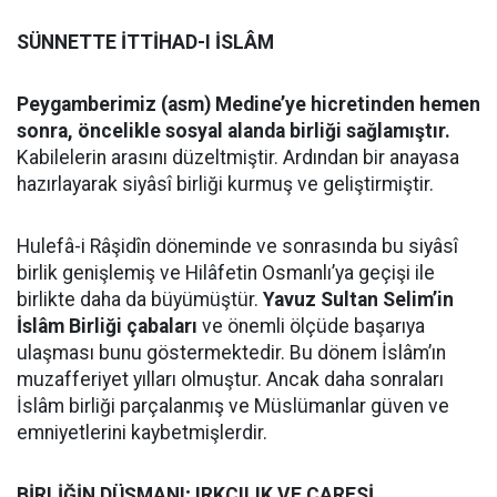
SÜNNETTE İTTİHAD-I İSLÂM
Peygamberimiz (asm) Medine’ye hicretinden hemen
sonra, öncelikle sosyal alanda birliği sağlamıştır.
Kabilelerin arasını düzeltmiştir. Ardından bir anayasa
hazırlayarak siyâsî birliği kurmuş ve geliştirmiştir.
Hulefâ-i Râşidîn döneminde ve sonrasında bu siyâsî
birlik genişlemiş ve Hilâfetin Osmanlı’ya geçişi ile
birlikte daha da büyümüştür.
Yavuz Sultan Selim’in
İslâm Birliği çabaları
ve önemli ölçüde başarıya
ulaşması bunu göstermektedir. Bu dönem İslâm’ın
muzafferiyet yılları olmuştur. Ancak daha sonraları
İslâm birliği parçalanmış ve Müslümanlar güven ve
emniyetlerini kaybetmişlerdir.
BİRLİĞİN DÜŞMANI; IRKÇILIK VE ÇARESİ