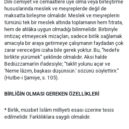
Dînî cemiyet ve cemaatlere üye olma veya birleştirme
hususlarında meslek ve meşreplerde değil de
maksatta birleşme olmalıdır. Meslek ve meşreplerin
tümünü tek bir meslek altında toplamanın hem fıtrata,
hem de ahlâka uygun olmadığı bilinmelidir. Birbiriyle
imtizaç etmeyecek mizaçları, sadece birlik sağlamak
amacıyla bir araya getirmeye çalışmanın faydadan çok
zarar vereceğini izaha bile gerek yoktur. Bu, “hedefe
birlikte yürümek” şeklinde olmalıdır. Aksi halde
Bediüzzaman’ın ifadesiyle; “taklit yolunu açar ve
‘Neme lâzım, başkası düşünsün.’ sözünü söylettirir.”
(Hutbe-i Şamiye, s. 105).
BİRLİĞİN OLMASI GEREKEN ÖZELLİKLERİ
* Birlik, müsbet İslâm milliyeti esası üzerine tesis
edilmelidir. Farklılıklara saygılı olmalıdır.