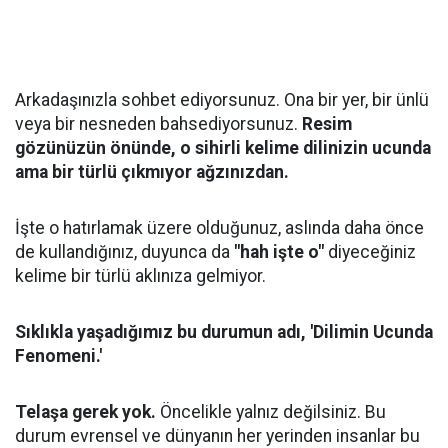
Arkadaşınızla sohbet ediyorsunuz. Ona bir yer, bir ünlü
veya bir nesneden bahsediyorsunuz.
Resim
gözünüzün önünde, o sihirli kelime dilinizin ucunda
ama bir türlü çıkmıyor ağzınızdan.
İşte o hatırlamak üzere olduğunuz, aslında daha önce
de kullandığınız, duyunca da
"hah işte o"
diyeceğiniz
kelime bir türlü aklınıza gelmiyor.
Sıklıkla yaşadığımız bu durumun adı, 'Dilimin Ucunda
Fenomeni.'
Telaşa gerek yok.
Öncelikle yalnız değilsiniz. Bu
durum evrensel ve dünyanın her yerinden insanlar bu