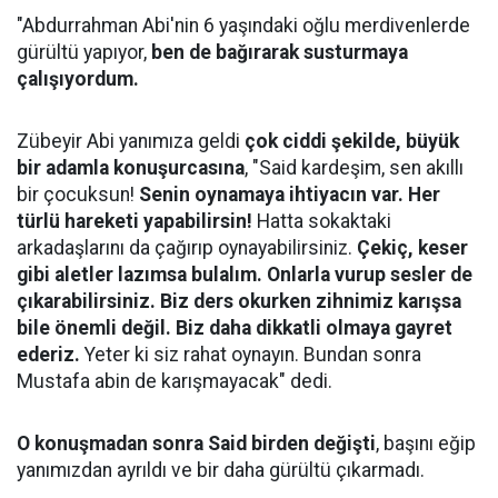
"Abdurrahman Abi'nin 6 yaşındaki oğlu merdivenlerde
gürültü yapıyor,
ben de bağırarak susturmaya
çalışıyordum.
Zübeyir Abi yanımıza geldi
çok ciddi şekilde, büyük
bir adamla konuşurcasına
, "Said kardeşim, sen akıllı
bir çocuksun!
Senin oynamaya ihtiyacın var. Her
türlü hareketi yapabilirsin!
Hatta sokaktaki
arkadaşlarını da çağırıp oynayabilirsiniz.
Çekiç, keser
gibi aletler lazımsa bulalım. Onlarla vurup sesler de
çıkarabilirsiniz. Biz ders okurken zihnimiz karışsa
bile önemli değil. Biz daha dikkatli olmaya gayret
ederiz.
Yeter ki siz rahat oynayın. Bundan sonra
Mustafa abin de karışmayacak" dedi.
O konuşmadan sonra Said birden değişti
, başını eğip
yanımızdan ayrıldı ve bir daha gürültü çıkarmadı.