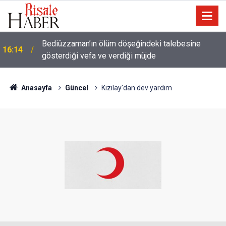
a
Bediüzzaman’ın ölüm döşeğindeki talebesine
16:14
gösterdiği vefa ve verdiği müjde
Anasayfa
Güncel
Kızılay'dan dev yardım