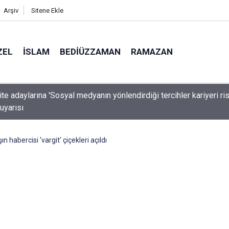
Arşiv
Sitene Ekle
ZEL
İSLAM
BEDIÜZZAMAN
RAMAZAN
-Suudi Arabistan-Pakistan Anlaşması ve Said Nursi'nin sevinci
şın habercisi 'vargit' çiçekleri açıldı