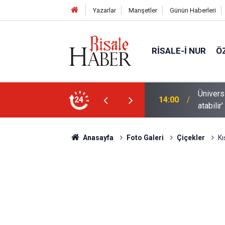
Yazarlar
Manşetler
Günün Haberleri
RISALE-I NUR
Ö
yanın yönlendirdiği tercihler kariyeri riske
24
11:02
Türkiye
Anasayfa
Foto Galeri
Çiçekler
Kı