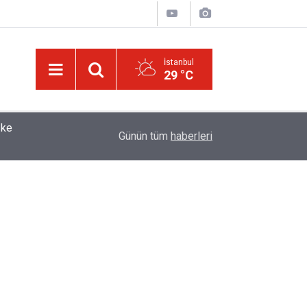
İstanbul
29 °C
10:22
İmamdan, hutbe sırasında telefonla oynayan cem
Günün tüm
haberleri