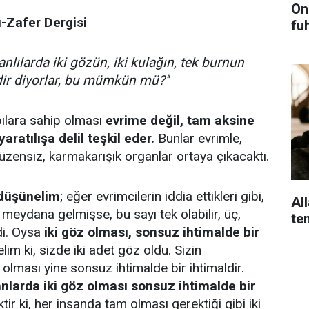
On
ı-Zafer Dergisi
fu
anlılarda iki gözün, iki kulağın, tek burnun
dir diyorlar, bu mümkün mü?''
pılara sahip olması
evrime değil, tam aksine
aratılışa delil teşkil eder.
Bunlar evrimle,
üzensiz, karmakarışık organlar ortaya çıkacaktı.
 düşünelim
; eğer evrimcilerin iddia ettikleri gibi,
Al
meydana gelmişse, bu sayı tek olabilir, üç,
te
rdi. Oysa
iki göz olması, sonsuz ihtimalde bir
im ki, sizde iki adet göz oldu. Sizin
 olması yine sonsuz ihtimalde bir ihtimaldir.
nlarda iki göz olması sonsuz ihtimalde bir
r ki, her insanda tam olması gerektiği gibi iki