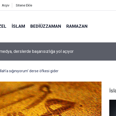
Arşiv
Sitene Ekle
ZEL
İSLAM
BEDIÜZZAMAN
RAMAZAN
medya, derslerde başarısızlığa yol açıyor
llah'a sığınıyorum' derse öfkesi gider
İs