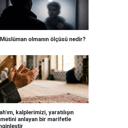
i Müslüman olmanın ölçüsü nedir?
ah'ım, kalplerimizi, yaratılışın
kmetini anlayan bir marifetle
nginleştir