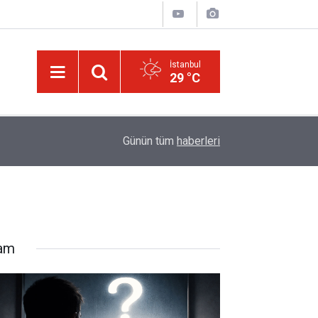
İstanbul
29 °C
israilin esir aldığı Dr. Ebu Safiyye'nin, uğradığı 
14:52
Günün tüm
haberleri
kırıldı
lam