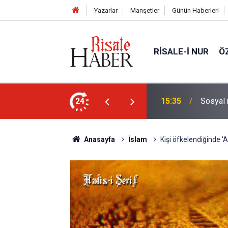
Yazarlar
Manşetler
Günün Haberleri
RISALE-I NUR
Ö
24
15:35
Sosyal 
Anasayfa
İslam
Kişi öfkelendiğinde 'A