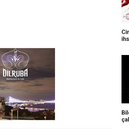
Ci
ih
Bil
ça