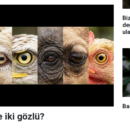
Biz
de
ul
Baş
e iki gözlü?