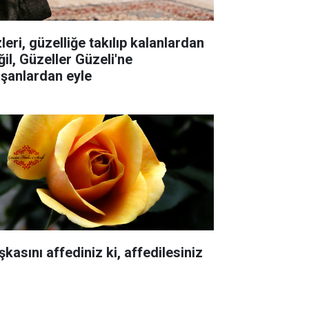
leri, güzelliğe takılıp kalanlardan
ğil, Güzeller Güzeli'ne
aşanlardan eyle
kasını affediniz ki, affedilesiniz