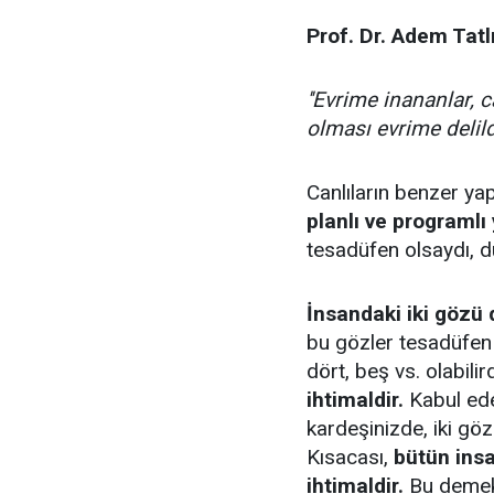
Prof. Dr. Adem Tatl
''Evrime inananlar, c
olması evrime delil
Canlıların benzer ya
planlı ve programlı y
tesadüfen olsaydı, d
İnsandaki iki gözü
bu gözler tesadüfen 
dört, beş vs. olabili
ihtimaldir.
Kabul edel
kardeşinizde, iki göz
Kısacası,
bütün insa
ihtimaldir.
Bu demekti