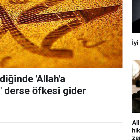
İy
diğinde 'Allah'a
' derse öfkesi gider
All
hi
ze