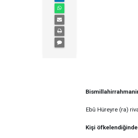
Bismillahirrahmani
Ebû Hüreyre (ra) riv
Kişi öfkelendiğinde