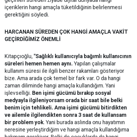
geçirilen süreden ziyade dijital dünyada hangi
içeriklerin hangi amaçla tüketildiğinin belirlenmesi
gerektiğini söyledi.
HARCANAN SÜREDEN ÇOK HANGİ AMAÇLA VAKİT
GEÇİRDİĞİMİZ ÖNEMLİ
Kitapçıoğlu,
"Sağlıklı kullanıcıyla bağımlı kullanıcının
süreleri hemen hemen aynı.
Yapılan çalışmalar
kullanım süresi ile ilgili benzer rakamları gösteriyor
bize. Ama arada çok temel bir fark var. O da hangi
zaman diliminde hangi amaçla kullandığım. Yani
işlevselliği.
Ben işimi gücümü bırakıp sosyal
medyayla ilgileniyorsam orada bir saat bile belki
benim için tehlikeli. Ama işimi gücümü bitirdikten
ve ailemle ilgilendikten sonra 3 saat de kullansam
bir problem yok
. Yani burada aslında onu hayatımın
neresine yerleştirdiğim ve hangi amaçla kullandığıma