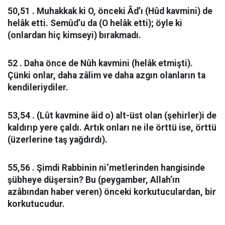
50,51 . Muhakkak ki O, önceki Âd’ı (Hûd kavmini) de
helâk etti. Semûd’u da (O helâk etti); öyle ki
(onlardan hiç kimseyi) bırakmadı.
52 . Daha önce de Nûh kavmini (helâk etmişti).
Çünki onlar, daha zâlim ve daha azgın olanların ta
kendileriydiler.
53,54 . (Lût kavmine âid o) alt-üst olan (şehirler)i de
kaldırıp yere çaldı. Artık onları ne ile örttü ise, örttü
(üzerlerine taş yağdırdı).
55,56 . Şimdi Rabbinin ni‘metlerinden hangisinde
şübheye düşersin? Bu (peygamber, Allah’ın
azâbından haber veren) önceki korkutuculardan, bir
korkutucudur.