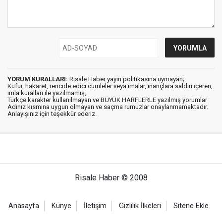
YORUM KURALLARI:
Risale Haber yayın politikasına uymayan;
Küfür, hakaret, rencide edici cümleler veya imalar, inançlara saldırı içeren,
imla kuralları ile yazılmamış,
Türkçe karakter kullanılmayan ve BÜYÜK HARFLERLE yazılmış yorumlar
Adınız kısmına uygun olmayan ve saçma rumuzlar onaylanmamaktadır.
Anlayışınız için teşekkür ederiz.
Risale Haber © 2008
Anasayfa
Künye
İletişim
Gizlilik İlkeleri
Sitene Ekle