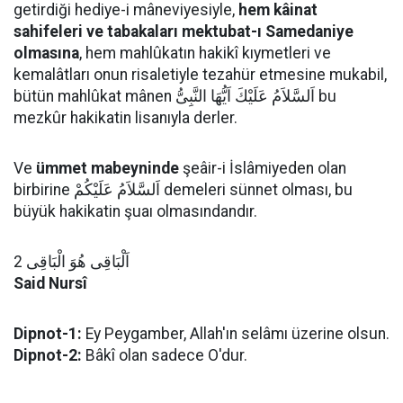
getirdiği hediye-i mâneviyesiyle,
hem kâinat
sahifeleri ve tabakaları mektubat-ı Samedaniye
olmasına
, hem mahlûkatın hakikî kıymetleri ve
kemalâtları onun risaletiyle tezahür etmesine mukabil,
bütün mahlûkat mânen اَلسَّلاَمُ عَلَيْكَ اَيُّهَا النَّبِىُّ bu
mezkûr hakikatin lisanıyla derler.
Ve
ümmet mabeyninde
şeâir-i İslâmiyeden olan
birbirine اَلسَّلاَمُ عَلَيْكُمْ demeleri sünnet olması, bu
büyük hakikatin şuaı olmasındandır.
اَلْبَاقِى هُوَ الْبَاقِى 2
Said Nursî
Dipnot-1:
Ey Peygamber, Allah'ın selâmı üzerine olsun.
Dipnot-2:
Bâkî olan sadece O'dur.