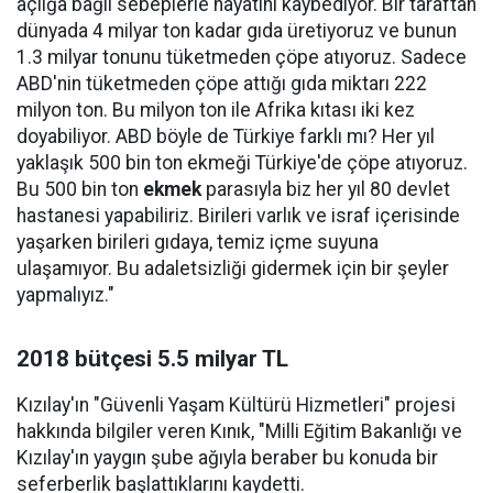
açlığa bağlı sebeplerle hayatını kaybediyor. Bir taraftan
dünyada 4 milyar ton kadar gıda üretiyoruz ve bunun
1.3 milyar tonunu tüketmeden çöpe atıyoruz. Sadece
ABD'nin tüketmeden çöpe attığı gıda miktarı 222
milyon ton. Bu milyon ton ile Afrika kıtası iki kez
doyabiliyor. ABD böyle de Türkiye farklı mı? Her yıl
yaklaşık 500 bin ton ekmeği Türkiye'de çöpe atıyoruz.
Bu 500 bin ton
ekmek
parasıyla biz her yıl 80 devlet
hastanesi yapabiliriz. Birileri varlık ve israf içerisinde
yaşarken birileri gıdaya, temiz içme suyuna
ulaşamıyor. Bu adaletsizliği gidermek için bir şeyler
yapmalıyız."
2018 bütçesi 5.5 milyar TL
Kızılay'ın "Güvenli Yaşam Kültürü Hizmetleri" projesi
hakkında bilgiler veren Kınık, "Milli Eğitim Bakanlığı ve
Kızılay'ın yaygın şube ağıyla beraber bu konuda bir
seferberlik başlattıklarını kaydetti.