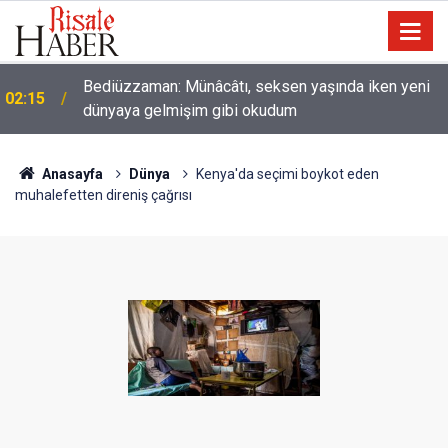
Nice binilen hayvan vardır ki, binicisinden daha
01:45
hayırlıdır
Anasayfa
Dünya
Kenya'da seçimi boykot eden
muhalefetten direniş çağrısı