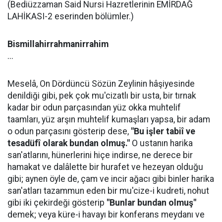
(Bediüzzaman Said Nursi Hazretlerinin EMİRDAĞ
LAHİKASI-2 eserinden bölümler.)
Bismillahirrahmanirrahim
...
Meselâ, On Dördüncü Sözün Zeylinin hâşiyesinde
denildiği gibi, pek çok mu'cizatlı bir usta, bir tırnak
kadar bir odun parçasından yüz okka muhtelif
taamları, yüz arşın muhtelif kumaşları yapsa, bir adam
o odun parçasını gösterip dese,
"Bu işler tabiî ve
tesadüfî olarak bundan olmuş."
O ustanın harika
san'atlarını, hünerlerini hiçe indirse, ne derece bir
hamakat ve dalâlette bir hurafet ve hezeyan olduğu
gibi; aynen öyle de, çam ve incir ağacı gibi binler harika
san'atları tazammun eden bir mu'cize-i kudreti, nohut
gibi iki çekirdeği gösterip
"Bunlar bundan olmuş"
demek; veya küre-i havayı bir konferans meydanı ve