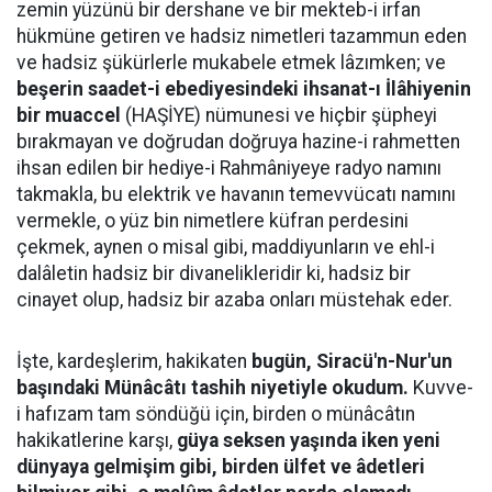
zemin yüzünü bir dershane ve bir mekteb-i irfan
hükmüne getiren ve hadsiz nimetleri tazammun eden
ve hadsiz şükürlerle mukabele etmek lâzımken; ve
beşerin saadet-i ebediyesindeki ihsanat-ı İlâhiyenin
bir muaccel
(HAŞİYE) nümunesi ve hiçbir şüpheyi
bırakmayan ve doğrudan doğruya hazine-i rahmetten
ihsan edilen bir hediye-i Rahmâniyeye radyo namını
takmakla, bu elektrik ve havanın temevvücatı namını
vermekle, o yüz bin nimetlere küfran perdesini
çekmek, aynen o misal gibi, maddiyunların ve ehl-i
dalâletin hadsiz bir divanelikleridir ki, hadsiz bir
cinayet olup, hadsiz bir azaba onları müstehak eder.
İşte, kardeşlerim, hakikaten
bugün, Siracü'n-Nur'un
başındaki Münâcâtı tashih niyetiyle okudum.
Kuvve-
i hafızam tam söndüğü için, birden o münâcâtın
hakikatlerine karşı,
güya seksen yaşında iken yeni
dünyaya gelmişim gibi, birden ülfet ve âdetleri