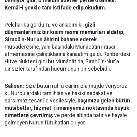
bilmiyor gibi, o malûm âdetler perde olamadı.
Kemâl-i şevkle tam istifade edip okudum.
Pek harika gördüm. Ve anladım ki,
gizli
düşmanlarımız bir kısım resmî memurları aldatıp,
Siracü'n-Nur'un âhirini bahane ederek
müsaderesine, yani başındaki Münâcâtın intişar
etmemesine çalıştıklarına kanaatim geldi. Rehberdeki
Hüve Nüktesi gibi bu Münâcât da, Siracü'n-Nur'a
dinsizler tarafından hücumunun bir sebebidir.
Salisen:
Size bütün ruh u canımızla müjde veriyoruz
ki, Nurculardaki tam ihlâs ve hakikî sadakat ve
sarsılmaz tesanüd vesilesiyle,
başımıza gelen bütün
musibetler, hizmet-i imaniyemiz noktasında büyük
nimetlere çevrilmiş
ve perde altında hatır ve hayale
gelmeyen Nurun fütuhatları oluyor.