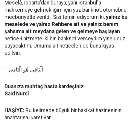
Meselâ, Isparta'dan buraya, yani İstanbul'a
mahkemeye gelmekliğim için yüz banknot, otomobile
mecburiyetle verildi. Sizi temin ediyorum ki,
yalnız bu
meselede ve yalnız Rehbere ait ve yalnız benim
şahsıma ait meydana gelen ve gelmeye başlayan
netice-i hizmete iki bin banknot verseydim yine ucuz
sayacaktım. Umuma ait neticeleri de buna kıyas
edilsin.
اَلْبَاقِى هُوَ الْبَاقِى 1
Duanıza muhtaç hasta kardeşiniz
Said Nursî
HAŞİYE:
Bu kelimede büyük bir hakikat hazinesinin
anahtarına işaret var.