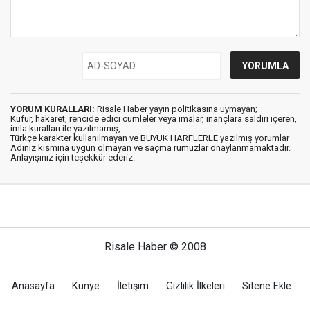
YORUM KURALLARI:
Risale Haber yayın politikasına uymayan;
Küfür, hakaret, rencide edici cümleler veya imalar, inançlara saldırı içeren,
imla kuralları ile yazılmamış,
Türkçe karakter kullanılmayan ve BÜYÜK HARFLERLE yazılmış yorumlar
Adınız kısmına uygun olmayan ve saçma rumuzlar onaylanmamaktadır.
Anlayışınız için teşekkür ederiz.
Risale Haber © 2008
Anasayfa
Künye
İletişim
Gizlilik İlkeleri
Sitene Ekle