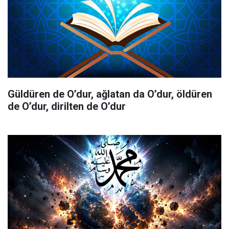
Güldüren de O’dur, ağlatan da O’dur, öldüren
de O’dur, dirilten de O’dur