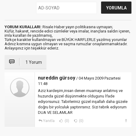
YORUM KURALLARI:
Risale Haber yayın politikasına uymayan;
Küfür, hakaret, rencide edici cümleler veya imalar, inançlara saldırı içeren,
imla kuralları ile yazılmamış,
Türkçe karakter kullanılmayan ve BÜYÜK HARFLERLE yazılmış yorumlar
Adınız kısmına uygun olmayan ve saçma rumuzlar onaylanmamaktadır.
Anlayışınız için teşekkür ederiz.
1 Yorum
nureddin gürsoy
/ 04 Mayıs 2009 Pazartesi
11:48
Aziz kardeşim,insan denen muamayı anlatmış ve
huzunda güzel düşünmekte oldugunu İfade
ediyorsunuz. Tabirleriniz güzel inşallah daha güzele
doğru bir yolculuk yaptırırsınız. Sizi tebrik ediyorum
DUA VE SELAMLAR
Yanıtla
(0)
(0)