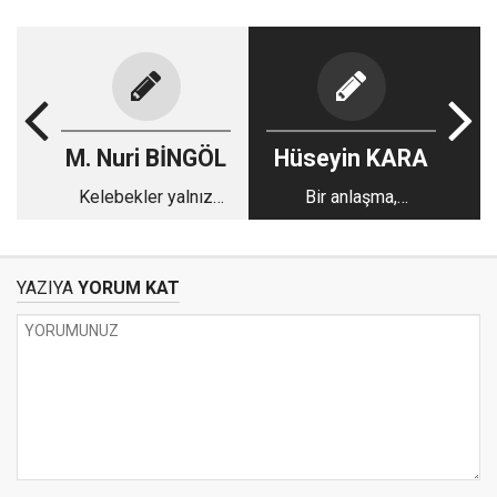
M. Nuri BİNGÖL
Hüseyin KARA
Kelebekler yalnız
Bir anlaşma,
uçar ama...
alternatifli
düşünmenin bir büyük
açılımı
YAZIYA
YORUM KAT